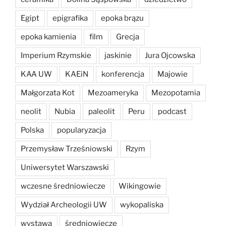
Egipt
epigrafika
epoka brązu
epoka kamienia
film
Grecja
Imperium Rzymskie
jaskinie
Jura Ojcowska
KAA UW
KAEiN
konferencja
Majowie
Małgorzata Kot
Mezoameryka
Mezopotamia
neolit
Nubia
paleolit
Peru
podcast
Polska
popularyzacja
Przemysław Trześniowski
Rzym
Uniwersytet Warszawski
wczesne średniowiecze
Wikingowie
Wydział Archeologii UW
wykopaliska
wystawa
średniowiecze