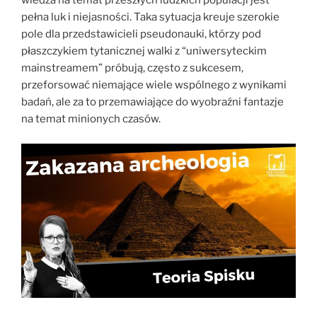
wiedza na temat przeszłych ludzkich populacji jest
pełna luk i niejasności. Taka sytuacja kreuje szerokie
pole dla przedstawicieli pseudonauki, którzy pod
płaszczykiem tytanicznej walki z “uniwersyteckim
mainstreamem” próbują, często z sukcesem,
przeforsować niemające wiele wspólnego z wynikami
badań, ale za to przemawiające do wyobraźni fantazje
na temat minionych czasów.