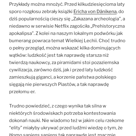
Przykłady można mnożyć. Przed kilkudziesięcioma laty
sporo rozgłosu zebrały książki
Ericha von Dänikena
, do
dziś popularnością cieszy się „Zakazana archeologia”, a
niedawno w serwisie Netflix zagościła „Prehistoryczna
apokalipsa”. Z kolei na naszym lokalnym podwórku jak
bumerang powraca temat Wielkiej Lechii. Choć trudno
o pełny przegląd, można wskazać kilka dominujących
wątków: ludzkość jest tak naprawdę starsza niż
twierdzą naukowcy, za piramidami stoi pozaziemska
cywilizacja, zarówno dziś, jak i przed laty ludzkość
zamieszkują giganci, a korzenie państwa polskiego
sięgają nie pierwszych Piastów, a tak naprawdę
przełomu er.
Trudno powiedzieć, z czego wynika tak silna w
niektórych środowiskach potrzeba kontestowania
dokonań nauki. Nie wiadomo też w jakim celu rzekome
“elity” miałyby ukrywać przed ludźmi wiedzę o tym, że
Homo sapiens sapiens
tak naprawdę jest znacznie