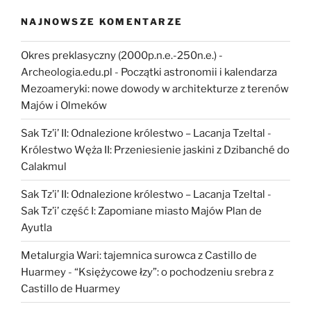
NAJNOWSZE KOMENTARZE
Okres preklasyczny (2000p.n.e.-250n.e.) -
Archeologia.edu.pl
-
Początki astronomii i kalendarza
Mezoameryki: nowe dowody w architekturze z terenów
Majów i Olmeków
Sak Tz’i’ II: Odnalezione królestwo – Lacanja Tzeltal
-
Królestwo Węża II: Przeniesienie jaskini z Dzibanché do
Calakmul
Sak Tz’i’ II: Odnalezione królestwo – Lacanja Tzeltal
-
Sak Tz’i’ część I: Zapomiane miasto Majów Plan de
Ayutla
Metalurgia Wari: tajemnica surowca z Castillo de
Huarmey
-
“Księżycowe łzy”: o pochodzeniu srebra z
Castillo de Huarmey