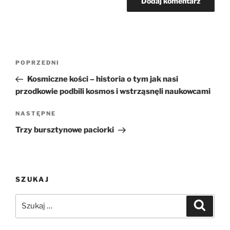
Nawigacja
Poprzedni
POPRZEDNI
wpisu
wpis
Kosmiczne kości – historia o tym jak nasi
przodkowie podbili kosmos i wstrząsnęli naukowcami
Następny
NASTĘPNE
wpis
Trzy bursztynowe paciorki
SZUKAJ
Szukaj:
Szukaj