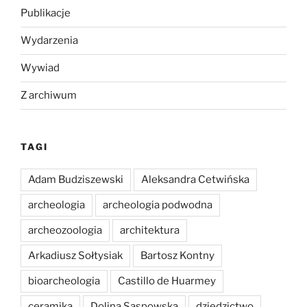
Publikacje
Wydarzenia
Wywiad
Z archiwum
TAGI
Adam Budziszewski
Aleksandra Cetwińska
archeologia
archeologia podwodna
archeozoologia
architektura
Arkadiusz Sołtysiak
Bartosz Kontny
bioarcheologia
Castillo de Huarmey
ceramika
Dolina Sąspowska
dziedzictwo