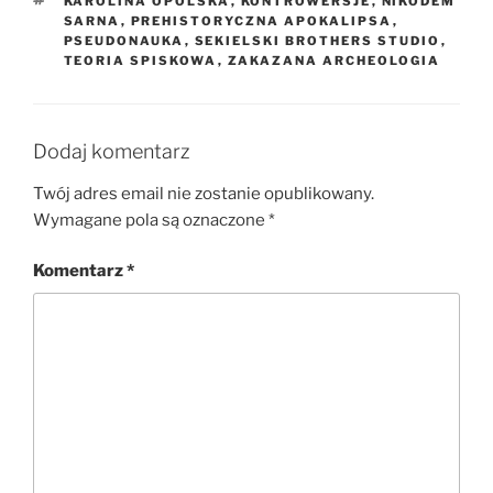
TAGI
KAROLINA OPOLSKA
,
KONTROWERSJE
,
NIKODEM
SARNA
,
PREHISTORYCZNA APOKALIPSA
,
PSEUDONAUKA
,
SEKIELSKI BROTHERS STUDIO
,
TEORIA SPISKOWA
,
ZAKAZANA ARCHEOLOGIA
Dodaj komentarz
Twój adres email nie zostanie opublikowany.
Wymagane pola są oznaczone
*
Komentarz
*