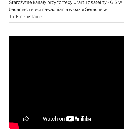
Starożytne kanały przy fortecy Urartu z satelity
-
GIS w
badaniach sieci nawadniania w oazie Serachs w
Turkmenistanie