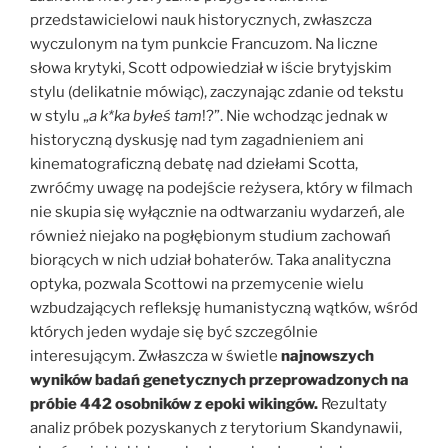
przedstawicielowi nauk historycznych, zwłaszcza
wyczulonym na tym punkcie Francuzom. Na liczne
słowa krytyki, Scott odpowiedział w iście brytyjskim
stylu (delikatnie mówiąc), zaczynając zdanie od tekstu
w stylu
„
a k*ka byłeś tam
!?”. Nie wchodząc jednak w
historyczną dyskusję nad tym zagadnieniem ani
kinematograficzną debatę nad dziełami Scotta,
zwróćmy uwagę na podejście reżysera, który w filmach
nie skupia się wyłącznie na odtwarzaniu wydarzeń, ale
również niejako na pogłębionym studium zachowań
biorących w nich udział bohaterów. Taka analityczna
optyka, pozwala Scottowi na przemycenie wielu
wzbudzających refleksję humanistyczną wątków, wśród
których jeden wydaje się być szczególnie
interesującym. Zwłaszcza w świetle
najnowszych
wyników badań genetycznych przeprowadzonych na
próbie 442 osobników z epoki wikingów.
Rezultaty
analiz próbek pozyskanych z terytorium Skandynawii,