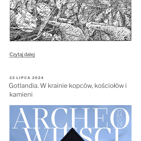
„Duńsko-
Czytaj dalej
polski
projekt
badawczy
OPUBLIKOWANE
22 LIPCA 2024
W
odkryje
Gotlandia. W krainie kopców, kościołów i
wspólną
kamieni
historię
wikingów
z
Jomsborgu”