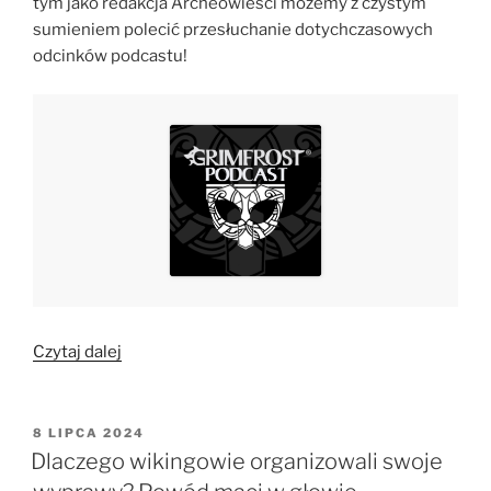
tym jako redakcja Archeowieści możemy z czystym
sumieniem polecić przesłuchanie dotychczasowych
odcinków podcastu!
„Grimfrost
Czytaj dalej
Podcast:
popularyzacja
wiedzy
OPUBLIKOWANE
8 LIPCA 2024
W
o
Dlaczego wikingowie organizowali swoje
Wikingach