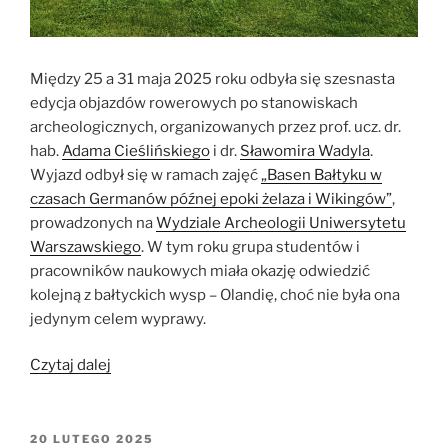
Między 25 a 31 maja 2025 roku odbyła się szesnasta
edycja objazdów rowerowych po stanowiskach
archeologicznych, organizowanych przez prof. ucz. dr.
hab.
Adama Cieślińskiego
i dr.
Sławomira Wadyla
.
Wyjazd odbył się w ramach zajęć
„Basen Bałtyku w
czasach Germanów późnej epoki żelaza i Wikingów”
,
prowadzonych na
Wydziale Archeologii Uniwersytetu
Warszawskiego
. W tym roku grupa studentów i
pracowników naukowych miała okazję odwiedzić
kolejną z bałtyckich wysp – Olandię, choć nie była ona
jedynym celem wyprawy.
„Olandia.
Czytaj dalej
Wyspa
wiatru
i
OPUBLIKOWANE
20 LUTEGO 2025