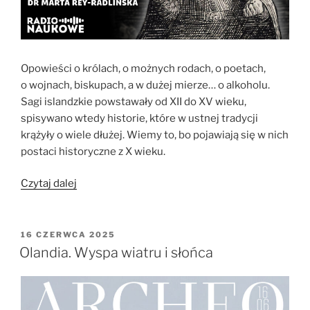
Opowieści o królach, o możnych rodach, o poetach,
o wojnach, biskupach, a w dużej mierze… o alkoholu.
Sagi islandzkie powstawały od XII do XV wieku,
spisywano wtedy historie, które w ustnej tradycji
krążyły o wiele dłużej. Wiemy to, bo pojawiają się w nich
postaci historyczne z X wieku.
„Sagi
Czytaj dalej
islandzkie
–
historie
OPUBLIKOWANE
16 CZERWCA 2025
W
bogów,
Olandia. Wyspa wiatru i słońca
biskupów
i
wikingów”