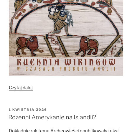
„Kuchnia
Czytaj dalej
Wikingów
w
czasach
OPUBLIKOWANE
1 KWIETNIA 2026
W
podboju
Rdzenni Amerykanie na Islandii?
Anglii”
Dokładnie rok temu Archeowieści opublikowały
tekst