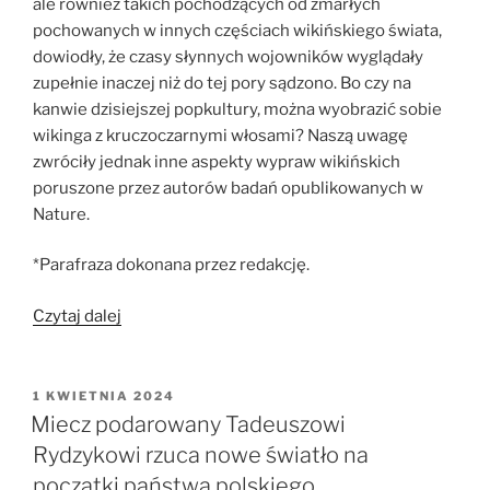
ale również takich pochodzących od zmarłych
pochowanych w innych częściach wikińskiego świata,
dowiodły, że czasy słynnych wojowników wyglądały
zupełnie inaczej niż do tej pory sądzono. Bo czy na
kanwie dzisiejszej popkultury, można wyobrazić sobie
wikinga z kruczoczarnymi włosami? Naszą uwagę
zwróciły jednak inne aspekty wypraw wikińskich
poruszone przez autorów badań opublikowanych w
Nature.
*Parafraza dokonana przez redakcję.
„Dlaczego
Czytaj dalej
wikingowie
organizowali
swoje
OPUBLIKOWANE
1 KWIETNIA 2024
W
wyprawy?
Miecz podarowany Tadeuszowi
Powód
Rydzykowi rzuca nowe światło na
mąci
początki państwa polskiego