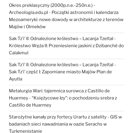
Okres preklasyczny (2000p.n.e.-250n.e.) -
Archeologia.edu.pl
-
Początki astronomii i kalendarza
Mezoameryki: nowe dowody w architekturze z terenów
Majów i Olmeków
Sak Tz’i’ II: Odnalezione królestwo – Lacanja Tzeltal
-
Królestwo Węża II: Przeniesienie jaskini z Dzibanché do
Calakmul
Sak Tz’i’ II: Odnalezione królestwo – Lacanja Tzeltal
-
Sak Tz’i’ część I: Zapomiane miasto Majów Plan de
Ayutla
Metalurgia Wari: tajemnica surowca z Castillo de
Huarmey
-
“Księżycowe łzy”: o pochodzeniu srebra z
Castillo de Huarmey
Starożytne kanały przy fortecy Urartu z satelity
-
GIS w
badaniach sieci nawadniania w oazie Serachs w
Turkmenistanie