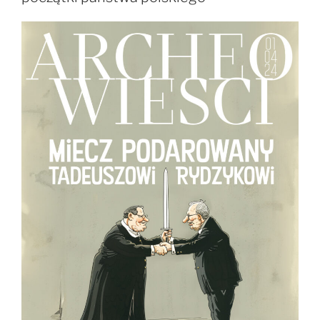
w
głowie”