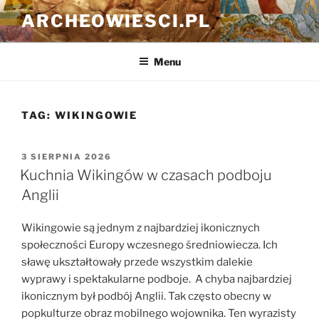
Przejdź
ARCHEOWIESCI.PL
do
treści
Menu
TAG:
WIKINGOWIE
OPUBLIKOWANE
3 SIERPNIA 2026
W
Kuchnia Wikingów w czasach podboju
Anglii
Wikingowie są jednym z najbardziej ikonicznych
społeczności Europy wczesnego średniowiecza. Ich
sławę ukształtowały przede wszystkim dalekie
wyprawy i spektakularne podboje. A chyba najbardziej
ikonicznym był podbój Anglii. Tak często obecny w
popkulturze obraz mobilnego wojownika. Ten wyrazisty