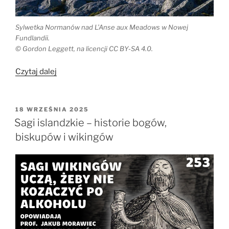
Sylwetka Normanów nad L’Anse aux Meadows w Nowej
Fundlandii.
© Gordon Leggett, na licencji CC BY-SA 4.0.
„Rdzenni
Czytaj dalej
Amerykanie
na
Islandii?”
OPUBLIKOWANE
18 WRZEŚNIA 2025
W
Sagi islandzkie – historie bogów,
biskupów i wikingów