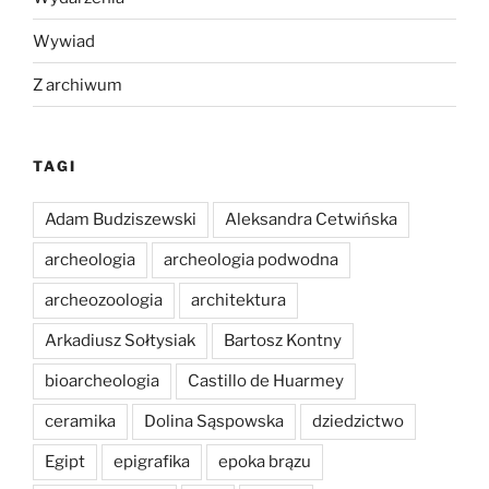
Wywiad
Z archiwum
TAGI
Adam Budziszewski
Aleksandra Cetwińska
archeologia
archeologia podwodna
archeozoologia
architektura
Arkadiusz Sołtysiak
Bartosz Kontny
bioarcheologia
Castillo de Huarmey
ceramika
Dolina Sąspowska
dziedzictwo
Egipt
epigrafika
epoka brązu