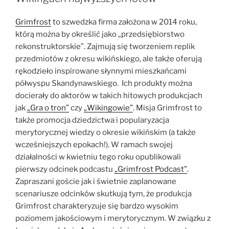
kamieni”
Grimfrost
to szwedzka firma założona w 2014 roku,
którą można by określić jako „przedsiębiorstwo
rekonstruktorskie”. Zajmują się tworzeniem replik
przedmiotów z okresu wikińskiego, ale także oferują
rękodzieło inspirowane słynnymi mieszkańcami
półwyspu Skandynawskiego. Ich produkty można
docierały do aktorów w takich hitowych produkcjach
jak
„Gra o tron”
czy
„Wikingowie”
. Misja Grimfrost to
także promocja dziedzictwa i popularyzacja
merytorycznej wiedzy o okresie wikińskim (a także
wcześniejszych epokach!). W ramach swojej
działalności w kwietniu tego roku opublikowali
pierwszy odcinek podcastu
„Grimfrost Podcast”
.
Zapraszani goście jak i świetnie zaplanowane
scenariusze odcinków skutkują tym, że produkcja
Grimfrost charakteryzuje się bardzo wysokim
poziomem jakościowym i merytorycznym. W związku z