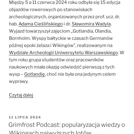
Między 5 a 11 czerwca 2024 roku odbyła się 15 edycja
objazdów rowerowych po stanowiskach
archeologicznych, organizowanych przez prof. ucz. dr.
hab.
Adama Cieślińskiego
i dr.
Sławomira Wadyla
.
Wyjazd towarzyszył zajęciom „Gotlandia, Olandia,
Bornholm. Wyspy bałtyckie w czasach Germanów
późnej epoki żelaza i Wikingów”, realizowanym na
Wydziale Archeologii Uniwersytetu Warszawskiego
. W
tym roku grupa studentów oraz pracowników
naukowych miała okazję odwiedzić pierwszą z tych
wysp –
Gotlandię
, choć nie była ona jedynym celem
wyprawy.
„Gotlandia.
Czytaj dalej
W
krainie
kopców,
OPUBLIKOWANE
11 LIPCA 2024
W
kościołów
Grimfrost Podcast: popularyzacja wiedzy o
i
Wikingach najwyższych lotów