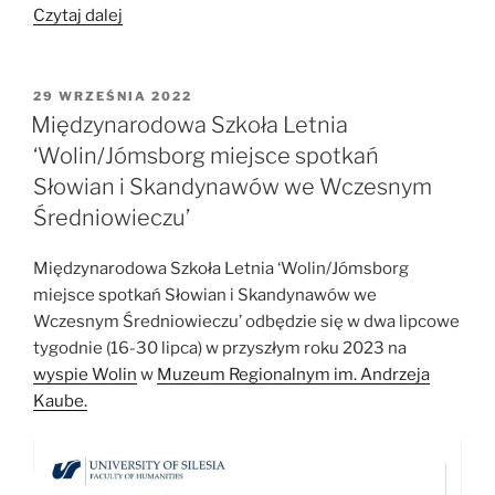
„Miecz
Czytaj dalej
podarowany
Tadeuszowi
Rydzykowi
OPUBLIKOWANE
29 WRZEŚNIA 2022
W
rzuca
Międzynarodowa Szkoła Letnia
nowe
‘Wolin/Jómsborg miejsce spotkań
światło
Słowian i Skandynawów we Wczesnym
na
Średniowieczu’
początki
państwa
Międzynarodowa Szkoła Letnia ‘Wolin/Jómsborg
polskiego”
miejsce spotkań Słowian i Skandynawów we
Wczesnym Średniowieczu’ odbędzie się w dwa lipcowe
tygodnie (16-30 lipca) w przyszłym roku 2023 na
wyspie Wolin
w
Muzeum Regionalnym im. Andrzeja
Kaube.