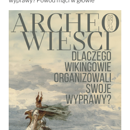
wyprawy? Powód mąci w głowie
najwyższych
lotów”