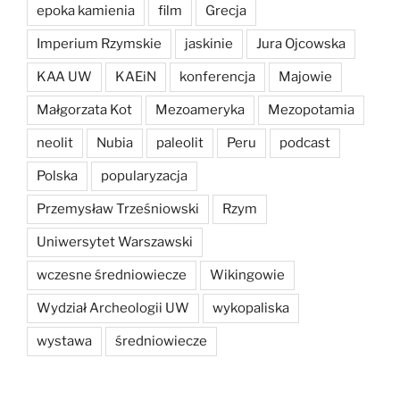
epoka kamienia
film
Grecja
Imperium Rzymskie
jaskinie
Jura Ojcowska
KAA UW
KAEiN
konferencja
Majowie
Małgorzata Kot
Mezoameryka
Mezopotamia
neolit
Nubia
paleolit
Peru
podcast
Polska
popularyzacja
Przemysław Trześniowski
Rzym
Uniwersytet Warszawski
wczesne średniowiecze
Wikingowie
Wydział Archeologii UW
wykopaliska
wystawa
średniowiecze