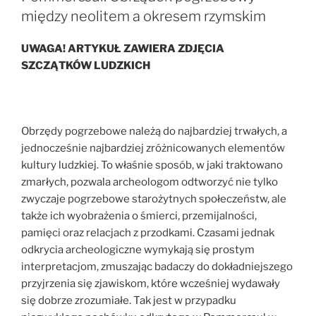
Sobkowiak-
między neolitem a okresem rzymskim
Tabaka
w
UWAGA! ARTYKUŁ ZAWIERA ZDJĘCIA
podcaście
SZCZĄTKÓW LUDZKICH
Polityki”
Obrzędy pogrzebowe należą do najbardziej trwałych, a
jednocześnie najbardziej zróżnicowanych elementów
kultury ludzkiej. To właśnie sposób, w jaki traktowano
zmarłych, pozwala archeologom odtworzyć nie tylko
zwyczaje pogrzebowe starożytnych społeczeństw, ale
także ich wyobrażenia o śmierci, przemijalności,
pamięci oraz relacjach z przodkami. Czasami jednak
odkrycia archeologiczne wymykają się prostym
interpretacjom, zmuszając badaczy do dokładniejszego
przyjrzenia się zjawiskom, które wcześniej wydawały
się dobrze zrozumiałe. Tak jest w przypadku