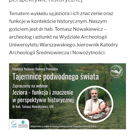
zakończyły
się
jeziora i ich znaczenie oraz
Tematem wykładu są
neolityczne
funkcje w kontekście historycznym. Naszym
poszukiwania
gościem jest dr hab. Tomasz Nowakiewicz –
„wyspy
archeolog i adiunkt na Wydziale Archeologii
szczęścia”
Uniwersytetu Warszawskiego, kierownik Katedry
na
Archeologii Średniowiecza i Nowożytności.
Mazowszu”