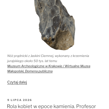
Nóż prądnicki z Jaskini Ciemnej, wykonany z krzemienia
jurajskiego około 50 tys. lat temu
Muzeum Archeologiczne w Krakowie / Wirtualne Muzea
Małopolski, Domena publiczna
„Znalazłeś
Czytaj dalej
krzemień
w
górach?
OPUBLIKOWANE
9 LIPCA 2026
W
Pomóż
Rola kobiet w epoce kamienia. Profesor