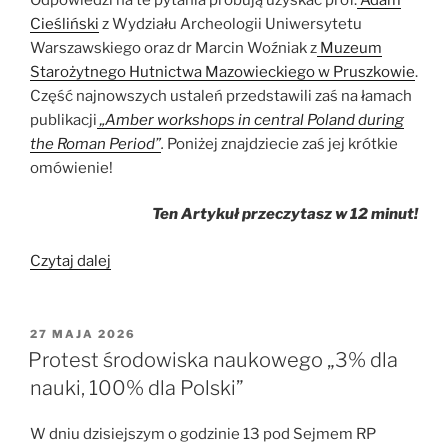
Cieśliński
z Wydziału Archeologii Uniwersytetu
Warszawskiego oraz dr Marcin Woźniak z
Muzeum
Starożytnego Hutnictwa Mazowieckiego w Pruszkowie
.
Część najnowszych ustaleń przedstawili zaś na łamach
publikacji
„Amber workshops in central Poland during
the Roman Period”
.
Poniżej znajdziecie zaś jej krótkie
omówienie!
Ten Artykuł przeczytasz w 12 minut!
„Bursztynowa
Czytaj dalej
zagwozdka
z
Mazowsza
OPUBLIKOWANE
27 MAJA 2026
W
sprzed
Protest środowiska naukowego „3% dla
2
nauki, 100% dla Polski”
tysięcy
lat”
W dniu dzisiejszym o godzinie 13 pod Sejmem RP