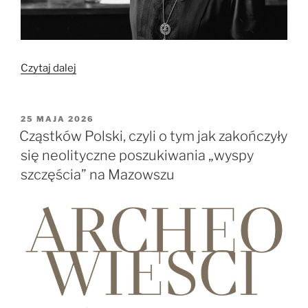
„Protest
Czytaj dalej
środowiska
naukowego
„3%
OPUBLIKOWANE
25 MAJA 2026
W
dla
Cząstków Polski, czyli o tym jak zakończyły
nauki,
się neolityczne poszukiwania „wyspy
100%
szczęścia” na Mazowszu
dla
Polski””