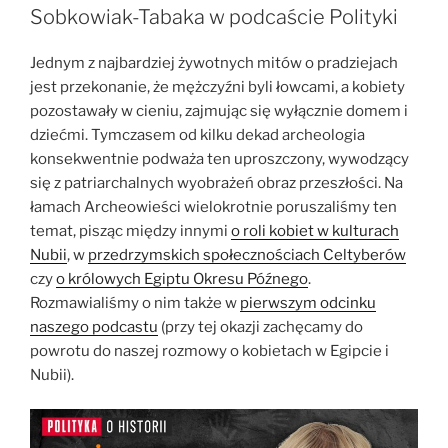
archeologom
Sobkowiak-Tabaka w podcaście Polityki
odkrywać
stanowiska
Jednym z najbardziej żywotnych mitów o pradziejach
z
jest przekonanie, że mężczyźni byli łowcami, a kobiety
epoki
pozostawały w cieniu, zajmując się wyłącznie domem i
kamienia”
dziećmi. Tymczasem od kilku dekad archeologia
konsekwentnie podważa ten uproszczony, wywodzący
się z patriarchalnych wyobrażeń obraz przeszłości. Na
łamach Archeowieści wielokrotnie poruszaliśmy ten
temat, pisząc między innymi
o roli kobiet w kulturach
Nubii
, w
przedrzymskich społecznościach Celtyberów
czy
o królowych Egiptu Okresu Późnego
.
Rozmawialiśmy o nim także w
pierwszym odcinku
naszego podcastu
(przy tej okazji zachęcamy do
powrotu do naszej rozmowy o kobietach w Egipcie i
Nubii).