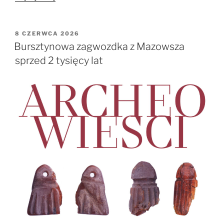
Kontekstem.
Sól
w
OPUBLIKOWANE
8 CZERWCA 2026
W
Prehistorii”
Bursztynowa zagwozdka z Mazowsza
sprzed 2 tysięcy lat