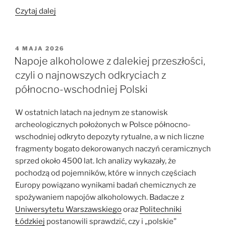
„Jeziora
Czytaj dalej
–
funkcja
i
OPUBLIKOWANE
4 MAJA 2026
W
znaczenie
Napoje alkoholowe z dalekiej przeszłości,
w
czyli o najnowszych odkryciach z
perspektywie
północno-wschodniej Polski
historycznej”
W ostatnich latach na jednym ze stanowisk
archeologicznych położonych w Polsce północno-
wschodniej odkryto depozyty rytualne, a w nich liczne
fragmenty bogato dekorowanych naczyń ceramicznych
sprzed około 4500 lat. Ich analizy wykazały, że
pochodzą od pojemników, które w innych częściach
Europy powiązano wynikami badań chemicznych ze
spożywaniem napojów alkoholowych. Badacze z
Uniwersytetu Warszawskiego
oraz
Politechniki
Łódzkiej
postanowili sprawdzić, czy i „polskie”