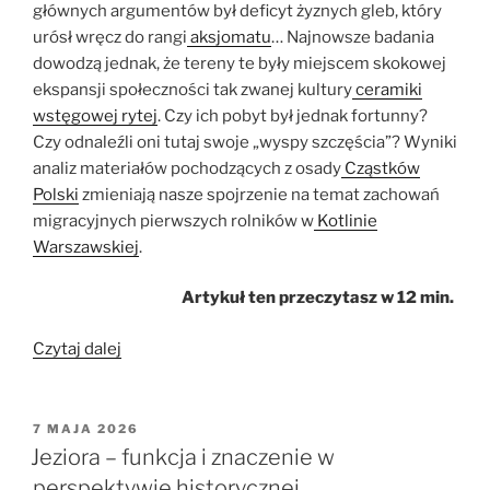
głównych argumentów był deficyt żyznych gleb, który
urósł wręcz do rangi
aksjomatu
… Najnowsze badania
dowodzą jednak, że tereny te były miejscem skokowej
ekspansji społeczności tak zwanej kultury
ceramiki
wstęgowej rytej
. Czy ich pobyt był jednak fortunny?
Czy odnaleźli oni tutaj swoje „wyspy szczęścia”? Wyniki
analiz materiałów pochodzących z osady
Cząstków
Polski
zmieniają nasze spojrzenie na temat zachowań
migracyjnych pierwszych rolników w
Kotlinie
Warszawskiej
.
Artykuł ten przeczytasz w 12 min.
„Cząstków
Czytaj dalej
Polski,
czyli
o
OPUBLIKOWANE
7 MAJA 2026
W
tym
Jeziora – funkcja i znaczenie w
jak
perspektywie historycznej