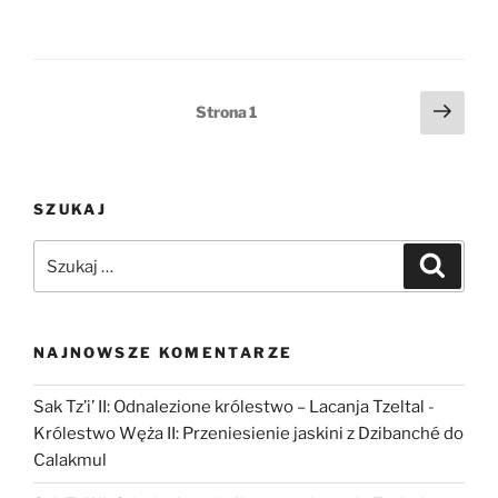
osiedle
warzelników
soli
z
Stronicowanie
Nast
Strona
1
epoki
stro
wpisów
brązu
w
Brzeziu”
SZUKAJ
Szukaj:
Szukaj
NAJNOWSZE KOMENTARZE
Sak Tz’i’ II: Odnalezione królestwo – Lacanja Tzeltal
-
Królestwo Węża II: Przeniesienie jaskini z Dzibanché do
Calakmul