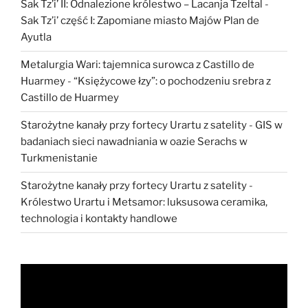
Sak Tz’i’ II: Odnalezione królestwo – Lacanja Tzeltal
-
Sak Tz’i’ część I: Zapomiane miasto Majów Plan de
Ayutla
Metalurgia Wari: tajemnica surowca z Castillo de
Huarmey
-
“Księżycowe łzy”: o pochodzeniu srebra z
Castillo de Huarmey
Starożytne kanały przy fortecy Urartu z satelity
-
GIS w
badaniach sieci nawadniania w oazie Serachs w
Turkmenistanie
Starożytne kanały przy fortecy Urartu z satelity
-
Królestwo Urartu i Metsamor: luksusowa ceramika,
technologia i kontakty handlowe