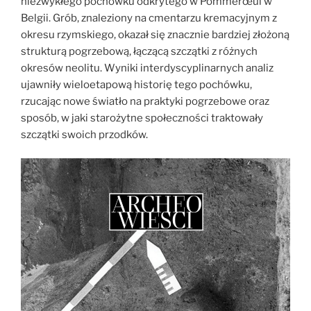
niezwykłego pochówku odkrytego w Pommerœul w
Belgii. Grób, znaleziony na cmentarzu kremacyjnym z
okresu rzymskiego, okazał się znacznie bardziej złożoną
strukturą pogrzebową, łączącą szczątki z różnych
okresów neolitu. Wyniki interdyscyplinarnych analiz
ujawniły wieloetapową historię tego pochówku,
rzucając nowe światło na praktyki pogrzebowe oraz
sposób, w jaki starożytne społeczności traktowały
szczątki swoich przodków.