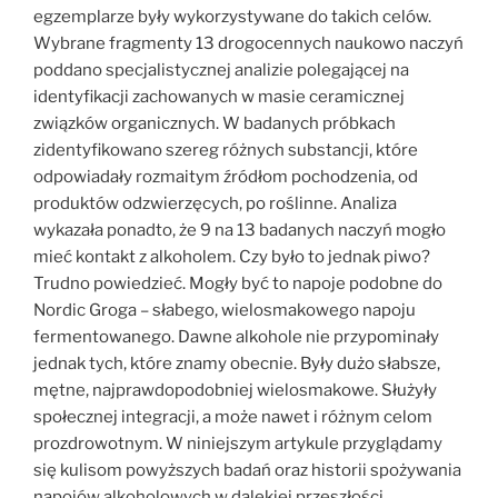
egzemplarze były wykorzystywane do takich celów.
Wybrane fragmenty 13 drogocennych naukowo naczyń
poddano specjalistycznej analizie polegającej na
identyfikacji zachowanych w masie ceramicznej
związków organicznych. W badanych próbkach
zidentyfikowano szereg różnych substancji, które
odpowiadały rozmaitym źródłom pochodzenia, od
produktów odzwierzęcych, po roślinne. Analiza
wykazała ponadto, że 9 na 13 badanych naczyń mogło
mieć kontakt z alkoholem. Czy było to jednak piwo?
Trudno powiedzieć. Mogły być to napoje podobne do
Nordic Groga – słabego, wielosmakowego napoju
fermentowanego. Dawne alkohole nie przypominały
jednak tych, które znamy obecnie. Były dużo słabsze,
mętne, najprawdopodobniej wielosmakowe. Służyły
społecznej integracji, a może nawet i różnym celom
prozdrowotnym. W niniejszym artykule przyglądamy
się kulisom powyższych badań oraz historii spożywania
napojów alkoholowych w dalekiej przeszłości.