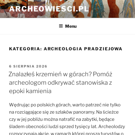
Przejdź
ARCHEOWIESCI.PL
do
treści
Menu
KATEGORIA:
ARCHEOLOGIA PRADZIEJOWA
OPUBLIKOWANE
6 SIERPNIA 2026
W
Znalazłeś krzemień w górach? Pomóż
archeologom odkrywać stanowiska z
epoki kamienia
Wędrując po polskich górach, warto patrzeć nie tylko
na rozciągające się ze szlaków panoramy. Na ścieżce
czy w jej pobliżu można natrafić na zabytki, będące
śladem obecności ludzi sprzed tysięcy lat. Archeolodzy
rozpoczynają akcję, w ramach której proszą turystów o