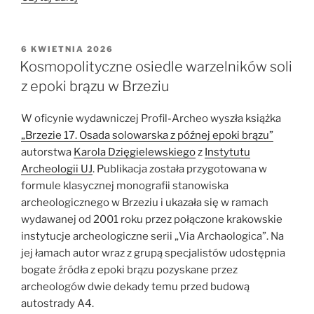
alkoholowe
z
dalekiej
OPUBLIKOWANE
6 KWIETNIA 2026
W
przeszłości,
Kosmopolityczne osiedle warzelników soli
czyli
z epoki brązu w Brzeziu
o
najnowszych
W oficynie wydawniczej Profil-Archeo wyszła książka
odkryciach
„Brzezie 17. Osada solowarska z późnej epoki brązu”
z
autorstwa
Karola Dzięgielewskiego
z
Instytutu
północno-
Archeologii UJ
. Publikacja została przygotowana w
wschodniej
formule klasycznej monografii stanowiska
Polski”
archeologicznego w Brzeziu i ukazała się w ramach
wydawanej od 2001 roku przez połączone krakowskie
instytucje archeologiczne serii „Via Archaologica”. Na
jej łamach autor wraz z grupą specjalistów udostępnia
bogate źródła z epoki brązu pozyskane przez
archeologów dwie dekady temu przed budową
autostrady A4.