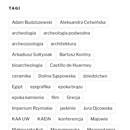
TAGI
Adam Budziszewski
Aleksandra Cetwińska
archeologia
archeologia podwodna
archeozoologia
architektura
Arkadiusz Sołtysiak
Bartosz Kontny
bioarcheologia
Castillo de Huarmey
ceramika
Dolina Sąspowska
dziedzictwo
Egipt
epigrafika
epoka brązu
epoka kamienia
film
Grecja
Imperium Rzymskie
jaskinie
Jura Ojcowska
KAA UW
KAEiN
konferencja
Majowie
Małgorzata Kot
Mezoameryka
Mezopotamia