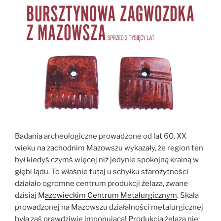
Badania archeologiczne prowadzone od lat 60. XX
wieku na zachodnim Mazowszu wykazały, że region ten
był kiedyś czymś więcej niż jedynie spokojną krainą w
głębi lądu. To właśnie tutaj u schyłku starożytności
działało ogromne centrum produkcji żelaza, zwane
dzisiaj M
azowieckim Centrum Metalurgicznym
. Skala
prowadzonej na Mazowszu działalności metalurgicznej
była zaś prawdziwie imponująca! Produkcja żelaza nie