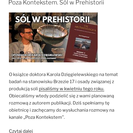
Pommerœul:
Poza Kontekstem. Sól w Prehistorii
Obrządek
pogrzebowy
między
neolitem
a
okresem
rzymskim”
O książce doktora Karola Dzięgielewskiego na temat
badań na stanowisku Brzezie 17 i osady związanej z
produkcją soli
pisaliśmy w kwietniu tego roku.
Obiecaliśmy wtedy podzielić się z wami planowaną
rozmową z autorem publikacji. Dziś spełniamy tę
obietnicę i zachęcamy do wysłuchania rozmowy na
kanale „Poza Kontekstem”.
„Poza
Czytaj dalej