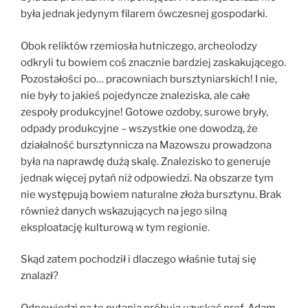
była jednak jedynym filarem ówczesnej gospodarki.
Obok reliktów rzemiosła hutniczego, archeolodzy
odkryli tu bowiem coś znacznie bardziej zaskakującego.
Pozostałości po… pracowniach bursztyniarskich! I nie,
nie były to jakieś pojedyncze znaleziska, ale całe
zespoły produkcyjne! Gotowe ozdoby, surowe bryły,
odpady produkcyjne – wszystkie one dowodzą, że
działalność bursztynnicza na Mazowszu prowadzona
była na naprawdę dużą skalę. Znalezisko to generuje
jednak więcej pytań niż odpowiedzi. Na obszarze tym
nie występują bowiem naturalne złoża bursztynu. Brak
również danych wskazujących na jego silną
eksploatację kulturową w tym regionie.
Skąd zatem pochodził i dlaczego właśnie tutaj się
znalazł?
Odpowiedzi na te pytania próbują uzyskać prof.
Adam