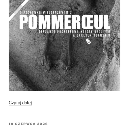
„O
Czytaj dalej
pochówku
wielofazowym
z
OPUBLIKOWANE
18 CZERWCA 2026
W