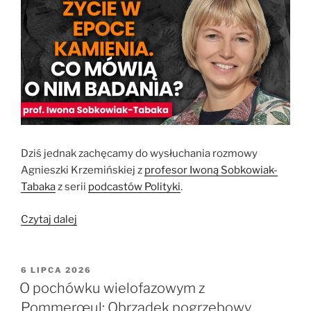
Dziś jednak zachęcamy do wysłuchania rozmowy
Agnieszki Krzemińskiej z
profesor Iwoną Sobkowiak-
Tabaka
z serii
podcastów Polityki
.
„Rola
Czytaj dalej
kobiet
w
epoce
OPUBLIKOWANE
6 LIPCA 2026
W
kamienia.
O pochówku wielofazowym z
Profesor
Pommerœul: Obrządek pogrzebowy