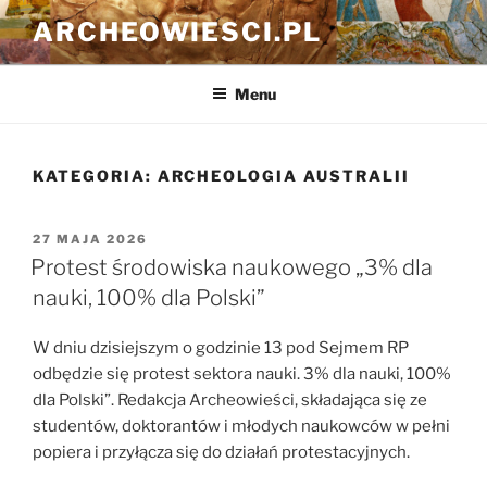
Przejdź
ARCHEOWIESCI.PL
do
treści
Menu
KATEGORIA:
ARCHEOLOGIA AUSTRALII
OPUBLIKOWANE
27 MAJA 2026
W
Protest środowiska naukowego „3% dla
nauki, 100% dla Polski”
W dniu dzisiejszym o godzinie 13 pod Sejmem RP
odbędzie się protest sektora nauki. 3% dla nauki, 100%
dla Polski”. Redakcja Archeowieści, składająca się ze
studentów, doktorantów i młodych naukowców w pełni
popiera i przyłącza się do działań protestacyjnych.