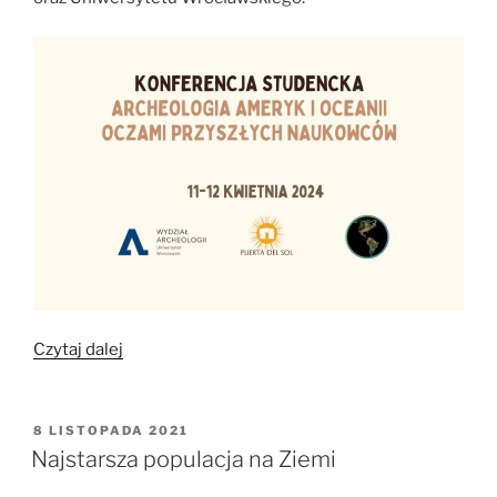
„Archeologia
Czytaj dalej
Ameryk
i
Oceanii
OPUBLIKOWANE
8 LISTOPADA 2021
W
oczami
Najstarsza populacja na Ziemi
przyszłych