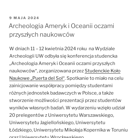
środowiska
naukowego
„3%
OPUBLIKOWANE
9 MAJA 2024
W
dla
Archeologia Ameryk i Oceanii oczami
nauki,
przyszłych naukowców
100%
dla
W dniach 11 – 12 kwietnia 2024 roku na Wydziale
Polski””
Archeologii UW odbyła się konferencja studencka
„Archeologia Ameryk i Oceanii oczami przyszłych
naukowców“, zorganizowana przez
Studenckie Koło
Naukowe „Puerta del Sol“
. Spotkanie to miało na celu
zainicjowanie współpracy pomiędzy studentami
różnych jednostek badawczych w Polsce, a także
stworzenie możliwości prezentacji przez studentów
wyników własnych badań. W wydarzeniu wzięło udział
20 prelegentów z Uniwersytetu Warszawskiego,
Uniwersytetu Jagiellońskiego, Uniwersytetu
Łódzkiego, Uniwersytetu Mikołaja Kopernika w Toruniu
oraz Uniwersytetu Wrocławskiego.