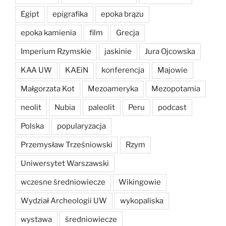
Egipt
epigrafika
epoka brązu
epoka kamienia
film
Grecja
Imperium Rzymskie
jaskinie
Jura Ojcowska
KAA UW
KAEiN
konferencja
Majowie
Małgorzata Kot
Mezoameryka
Mezopotamia
neolit
Nubia
paleolit
Peru
podcast
Polska
popularyzacja
Przemysław Trześniowski
Rzym
Uniwersytet Warszawski
wczesne średniowiecze
Wikingowie
Wydział Archeologii UW
wykopaliska
wystawa
średniowiecze