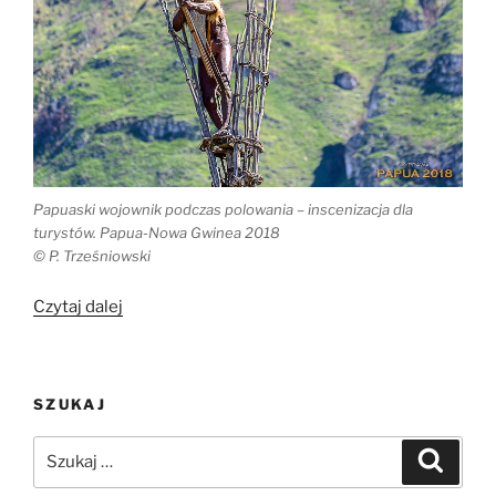
Papuaski wojownik podczas polowania – inscenizacja dla
turystów. Papua-Nowa Gwinea 2018
© P. Trześniowski
„Najstarsza
Czytaj dalej
populacja
na
Ziemi”
SZUKAJ
Szukaj:
Szukaj