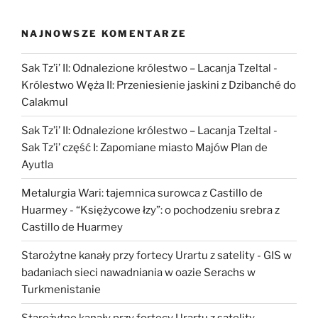
NAJNOWSZE KOMENTARZE
Sak Tz’i’ II: Odnalezione królestwo – Lacanja Tzeltal
-
Królestwo Węża II: Przeniesienie jaskini z Dzibanché do
Calakmul
Sak Tz’i’ II: Odnalezione królestwo – Lacanja Tzeltal
-
Sak Tz’i’ część I: Zapomiane miasto Majów Plan de
Ayutla
Metalurgia Wari: tajemnica surowca z Castillo de
Huarmey
-
“Księżycowe łzy”: o pochodzeniu srebra z
Castillo de Huarmey
Starożytne kanały przy fortecy Urartu z satelity
-
GIS w
badaniach sieci nawadniania w oazie Serachs w
Turkmenistanie
Starożytne kanały przy fortecy Urartu z satelity
-