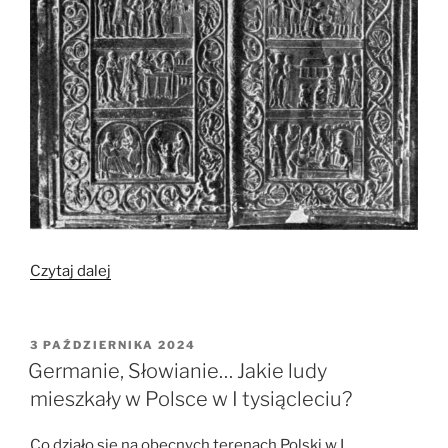
„Co
Czytaj dalej
najnowsze
odkrycia
mówią
OPUBLIKOWANE
3 PAŹDZIERNIKA 2024
W
o
Germanie, Słowianie… Jakie ludy
Polsce
mieszkały w Polsce w I tysiącleciu?
Piastów?
Rozmowa
Co działo się na obecnych terenach Polski w I