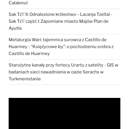
Calakmul
Sak Tz’i’ II: Odnalezione królestwo – Lacanja Tzeltal
-
Sak Tz’i’ część I: Zapomiane miasto Majów Plan de
Ayutla
Metalurgia Wari: tajemnica surowca z Castillo de
Huarmey
-
“Księżycowe łzy”: o pochodzeniu srebra z
Castillo de Huarmey
Starożytne kanały przy fortecy Urartu z satelity
-
GIS w
badaniach sieci nawadniania w oazie Serachs w
Turkmenistanie