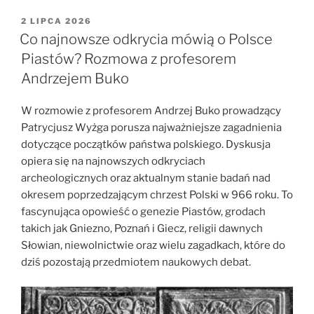
wspólna
odpowiedzialność
OPUBLIKOWANE
2 LIPCA 2026
W
II
Co najnowsze odkrycia mówią o Polsce
Kongres
Piastów? Rozmowa z profesorem
Archeologii
Andrzejem Buko
Polskiej”
W rozmowie z profesorem
Andrzej Buko
prowadzący
Patrycjusz Wyżga
porusza najważniejsze zagadnienia
dotyczące początków państwa polskiego. Dyskusja
opiera się na najnowszych odkryciach
archeologicznych oraz aktualnym stanie badań nad
okresem poprzedzającym chrzest Polski w 966 roku. To
fascynująca opowieść o genezie Piastów, grodach
takich jak Gniezno, Poznań i Giecz, religii dawnych
Słowian, niewolnictwie oraz wielu zagadkach, które do
dziś pozostają przedmiotem naukowych debat.