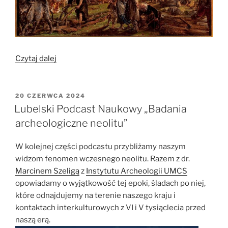
„Początki
Czytaj dalej
polskiego
chrześcijaństwa
wykład
OPUBLIKOWANE
20 CZERWCA 2024
W
profesora
Lubelski Podcast Naukowy „Badania
Przemysław
archeologiczne neolitu”
Urbańczyk”
W kolejnej części podcastu przybliżamy naszym
widzom fenomen wczesnego neolitu. Razem z dr.
Marcinem Szeligą
z
Instytutu Archeologii UMCS
opowiadamy o wyjątkowość tej epoki, śladach po niej,
które odnajdujemy na terenie naszego kraju i
kontaktach interkulturowych z VI i V tysiąclecia przed
naszą erą.