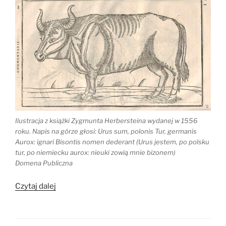
Ilustracja z książki Zygmunta Herbersteina wydanej w 1556
roku. Napis na górze głosi: Urus sum, polonis Tur, germanis
Aurox: ignari Bisontis nomen dederant (Urus jestem, po polsku
tur, po niemiecku aurox: nieuki zowią mnie bizonem)
Domena Publiczna
„Ekologia
Czytaj dalej
w
dawnej
Polsce