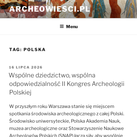
Przejdź
ARCHEOWIESCI.PL
do
treści
Menu
TAG:
POLSKA
OPUBLIKOWANE
16 LIPCA 2026
W
Wspólne dziedzictwo, wspólna
odpowiedzialność II Kongres Archeologii
Polskiej
W przyszłym roku Warszawa stanie się miejscem
spotkania środowiska archeologicznego z całej Polski.
Środowisko uniwersyteckie, Polska Akademia Nauk,
muzea archeologiczne oraz Stowarzyszenie Naukowe
Archeologów Polskich (SNAP) łączą siły, aby wspólnie