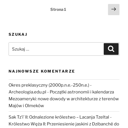
[Podcast]”
Stronicowanie
Nast
Strona
1
stro
wpisów
SZUKAJ
Szukaj:
Szukaj
NAJNOWSZE KOMENTARZE
Okres preklasyczny (2000p.n.e.-250n.e.) -
Archeologia.edu.pl
-
Początki astronomii i kalendarza
Mezoameryki: nowe dowody w architekturze z terenów
Majów i Olmeków
Sak Tz’i’ II: Odnalezione królestwo – Lacanja Tzeltal
-
Królestwo Węża II: Przeniesienie jaskini z Dzibanché do