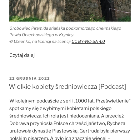
Grobowiec Piramida ariańska podkomorzego chełmskiego
Pawła Orzechowskiego w Krynicy.
© D.Sieńko, na licencji na licencji
CC BY-NC-SA 4.0
„Rowerowa
Czytaj dalej
prospekcja
śladami
Bastarnów
OPUBLIKOWANE
22 GRUDNIA 2022
W
i
Wielkie kobiety średniowiecza [Podcast]
nie
tylko”
W kolejnym podcaście z serii „1000 lat. Prześwietlenie”
spotkamy się z wybitnymi kobietami polskiego
średniowiecza. Ich rola jest niedoceniana. A przecież
Dobrawa przyniosła Polsce chrześcijaństwo, Rycheza
uratowała dynastię Piastowską, Gertruda była pierwszy
polskim pisarzem. A było ich znacznie więcej –