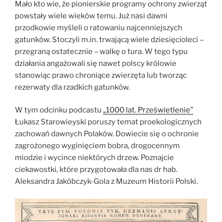
Mało kto wie, że pionierskie programy ochrony zwierząt
powstały wiele wieków temu. Już nasi dawni
przodkowie myśleli o ratowaniu najcenniejszych
gatunków. Stoczyli m.in. trwającą wiele dziesięcioleci –
przegraną ostatecznie – walkę o tura. W tego typu
działania angażowali się nawet polscy królowie
stanowiąc prawo chroniące zwierzęta lub tworząc
rezerwaty dla rzadkich gatunków.
W tym odcinku podcastu
„1000 lat. Prześwietlenie”
Łukasz Starowieyski poruszy temat proekologicznych
zachowań dawnych Polaków. Dowiecie się o ochronie
zagrożonego wyginięciem bobra, drogocennym
miodzie i wycince niektórych drzew. Poznajcie
ciekawostki, które przygotowała dla nas dr hab.
Aleksandra Jakóbczyk-Gola z Muzeum Historii Polski.