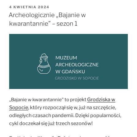
„Badania
OPUBLIKOWANE
4 KWIETNIA 2024
W
archeologiczne
Archeologicznie „Bajanie w
neolitu””
kwarantannie” – sezon 1
ojek
t
Grodziska w
„Bajanie w kwarantannie” to pr
Sopocie
, który rozpoczął się w, już na szczęście,
odległych czasach pandemii. Dzięki popularności,
cykl doczekał się już trzech sezonów!