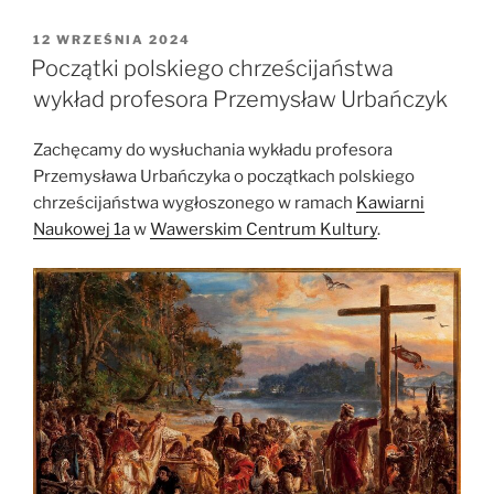
Jakie
ludy
OPUBLIKOWANE
12 WRZEŚNIA 2024
W
mieszkały
Początki polskiego chrześcijaństwa
w
wykład profesora Przemysław Urbańczyk
Polsce
w
Zachęcamy do wysłuchania wykładu profesora
I
Przemysława Urbańczyka o początkach polskiego
tysiącleciu?”
chrześcijaństwa wygłoszonego w ramach
Kawiarni
Naukowej 1a
w
Wawerskim Centrum Kultury
.