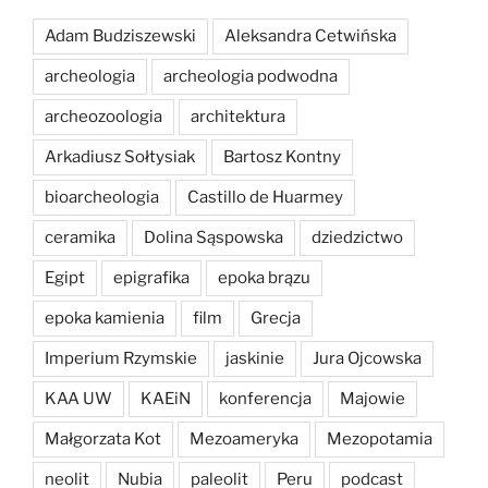
Adam Budziszewski
Aleksandra Cetwińska
archeologia
archeologia podwodna
archeozoologia
architektura
Arkadiusz Sołtysiak
Bartosz Kontny
bioarcheologia
Castillo de Huarmey
ceramika
Dolina Sąspowska
dziedzictwo
Egipt
epigrafika
epoka brązu
epoka kamienia
film
Grecja
Imperium Rzymskie
jaskinie
Jura Ojcowska
KAA UW
KAEiN
konferencja
Majowie
Małgorzata Kot
Mezoameryka
Mezopotamia
neolit
Nubia
paleolit
Peru
podcast