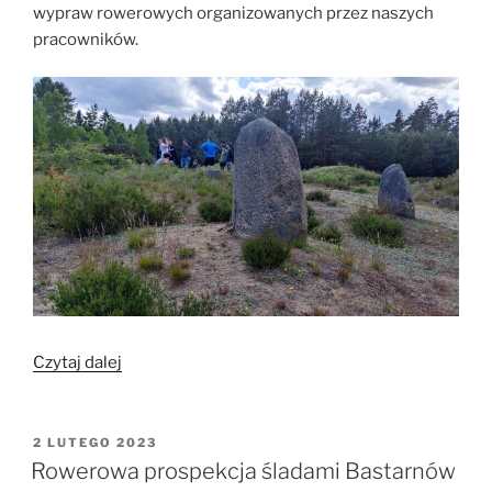
wypraw rowerowych organizowanych przez naszych
pracowników.
„Archeologiczna
Czytaj dalej
Kaszëbë
Runda”
OPUBLIKOWANE
2 LUTEGO 2023
W
Rowerowa prospekcja śladami Bastarnów