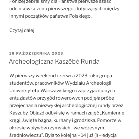
Poniżej zebraliśmy dla Państwa pierwsze sześć
odcinków sezonu pierwszego, dotyczących między
innymi początków państwa Polskiego.
„Archeologicznie
Czytaj dalej
„Bajanie
w
kwarantannie”
OPUBLIKOWANE
16 PAŹDZIERNIKA 2023
W
–
Archeologiczna Kaszëbë Runda
sezon
1”
W pierwszy weekend czerwca 2023 roku grupa
studentów, pracowników Wydziału Archeologii
Uniwersytetu Warszawskiego i zaprzyjaźnionych
entuzjastów przygód rowerowych podjęła próbę
przejechania niezwykłej archeologicznej rundy przez
Kaszuby. Objazd odbył się w ramach zajęć „Kamienne
kręgi, święte bagna, kurhany i grodziska. Pomorze w
okresie wpływów rzymskich i we wczesnym
średniowieczu”. Była to kolejna – 14 już (!) – edycja