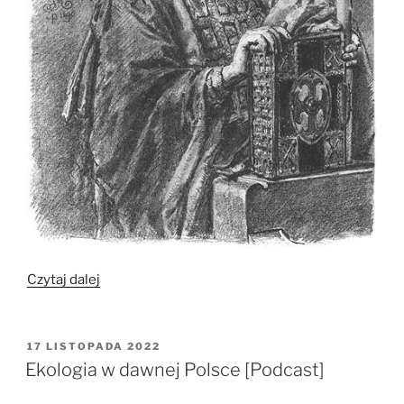
„Wielkie
Czytaj dalej
kobiety
średniowiecza
[Podcast]”
OPUBLIKOWANE
17 LISTOPADA 2022
W
Ekologia w dawnej Polsce [Podcast]