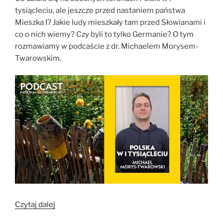
z
tysiącleciu, ale jeszcze przed nastaniem państwa
profesorem
Mieszka I? Jakie ludy mieszkały tam przed Słowianami i
Andrzejem
co o nich wiemy? Czy byli to tylko Germanie? O tym
Buko”
rozmawiamy w podcaście z dr. Michaelem Morysem-
Twarowskim.
„Germanie,
Czytaj dalej
Słowianie…