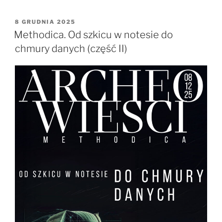
z
Lubelszczyzny”
OPUBLIKOWANE
8 GRUDNIA 2025
W
Methodica. Od szkicu w notesie do
chmury danych (część II)