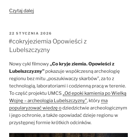
„RADOGOST:
Czytaj dalej
gdzie
trafia
dokumentacja
OPUBLIKOWANE
22 STYCZNIA 2026
W
archeologiczna,
#cokryjeziemia Opowieści z
żeby
Lubelszczyzny
nie
zniknęła”
Nowy cykl filmowy
„Co kryje ziemia. Opowieści z
Lubelszczyzny”
pokazuje współczesną archeologię
regionu bez mitu „poszukiwaczy skarbów”, za to z
technologią, laboratoriami i codzienną pracą w terenie.
To część projektu UMCS
„Od epoki kamienia po Wielką
Wojnę – archeologia Lubelszczyzny”
, który
ma
popularyzować wiedzę o
dziedzictwie archeologicznym
i jego ochronie, a także opowiadać dzieje regionu w
przystępnej formie krótkich odcinków.