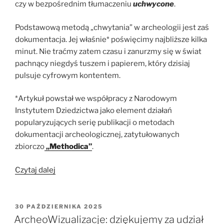
czy w bezpośrednim tłumaczeniu
uchwycone
.
Podstawową metodą „chwytania” w archeologii jest zaś
dokumentacja. Jej właśnie* poświęcimy najbliższe kilka
minut. Nie traćmy zatem czasu i zanurzmy się w świat
pachnący niegdyś tuszem i papierem, który dzisiaj
pulsuje cyfrowym kontentem.
*Artykuł powstał we współpracy z Narodowym
Instytutem Dziedzictwa jako element działań
popularyzujących serię publikacji o metodach
dokumentacji archeologicznej, zatytułowanych
zbiorczo
„Methodica”
.
„Methodica.
Czytaj dalej
Od
szkicu
w
OPUBLIKOWANE
30 PAŹDZIERNIKA 2025
W
notesie
ArcheoWizualizacje: dziękujemy za udział