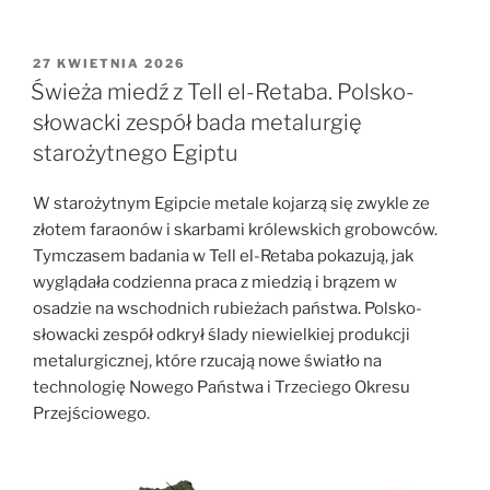
środowiska
naukowego
„3%
OPUBLIKOWANE
27 KWIETNIA 2026
W
dla
Świeża miedź z Tell el-Retaba. Polsko-
nauki,
słowacki zespół bada metalurgię
100%
starożytnego Egiptu
dla
Polski””
W starożytnym Egipcie metale kojarzą się zwykle ze
złotem faraonów i skarbami królewskich grobowców.
Tymczasem badania w Tell el-Retaba pokazują, jak
wyglądała codzienna praca z miedzią i brązem w
osadzie na wschodnich rubieżach państwa. Polsko-
słowacki zespół odkrył ślady niewielkiej produkcji
metalurgicznej, które rzucają nowe światło na
technologię Nowego Państwa i Trzeciego Okresu
Przejściowego.