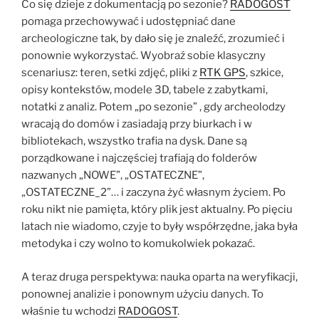
Co się dzieje z dokumentacją po sezonie?
RADOGOST
pomaga przechowywać i udostępniać dane
archeologiczne tak, by dało się je znaleźć, zrozumieć i
ponownie wykorzystać. Wyobraź sobie klasyczny
scenariusz: teren, setki zdjęć, pliki z
RTK GPS
, szkice,
opisy kontekstów, modele 3D, tabele z zabytkami,
notatki z analiz. Potem „po sezonie” , gdy archeolodzy
wracają do domów i zasiadają przy biurkach i w
bibliotekach, wszystko trafia na dysk. Dane są
porządkowane i najczęściej trafiają do folderów
nazwanych „NOWE”, „OSTATECZNE”,
„OSTATECZNE_2”… i zaczyna żyć własnym życiem. Po
roku nikt nie pamięta, który plik jest aktualny. Po pięciu
latach nie wiadomo, czyje to były współrzędne, jaka była
metodyka i czy wolno to komukolwiek pokazać.
A teraz druga perspektywa: nauka oparta na weryfikacji,
ponownej analizie i ponownym użyciu danych. To
właśnie tu wchodzi
RADOGOST
.