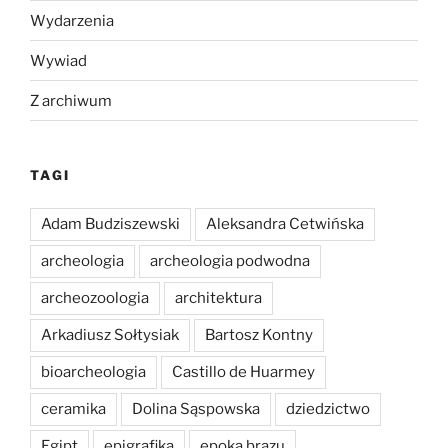
Wydarzenia
Wywiad
Z archiwum
TAGI
Adam Budziszewski
Aleksandra Cetwińska
archeologia
archeologia podwodna
archeozoologia
architektura
Arkadiusz Sołtysiak
Bartosz Kontny
bioarcheologia
Castillo de Huarmey
ceramika
Dolina Sąspowska
dziedzictwo
Egipt
epigrafika
epoka brązu