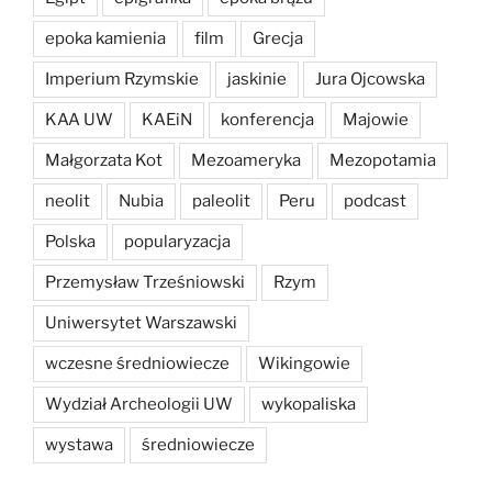
epoka kamienia
film
Grecja
Imperium Rzymskie
jaskinie
Jura Ojcowska
KAA UW
KAEiN
konferencja
Majowie
Małgorzata Kot
Mezoameryka
Mezopotamia
neolit
Nubia
paleolit
Peru
podcast
Polska
popularyzacja
Przemysław Trześniowski
Rzym
Uniwersytet Warszawski
wczesne średniowiecze
Wikingowie
Wydział Archeologii UW
wykopaliska
wystawa
średniowiecze