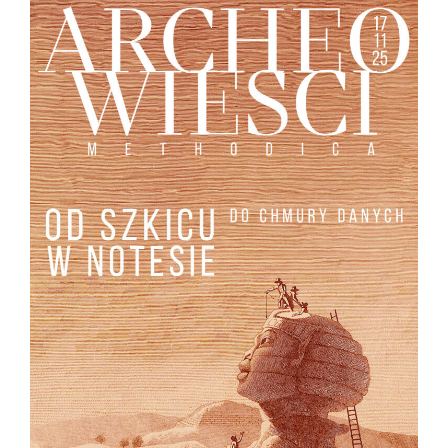
danych
(część
II)”