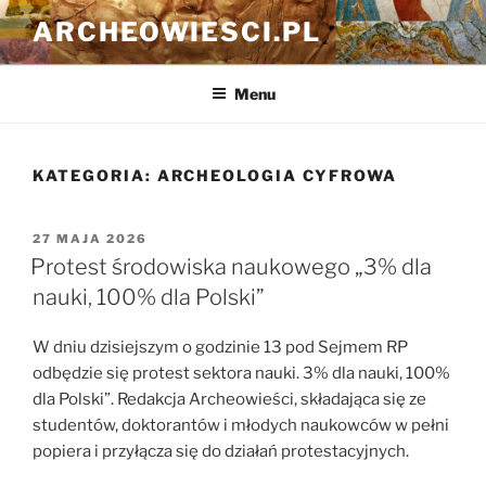
Przejdź
ARCHEOWIESCI.PL
do
treści
Menu
KATEGORIA:
ARCHEOLOGIA CYFROWA
OPUBLIKOWANE
27 MAJA 2026
W
Protest środowiska naukowego „3% dla
nauki, 100% dla Polski”
W dniu dzisiejszym o godzinie 13 pod Sejmem RP
odbędzie się protest sektora nauki. 3% dla nauki, 100%
dla Polski”. Redakcja Archeowieści, składająca się ze
studentów, doktorantów i młodych naukowców w pełni
popiera i przyłącza się do działań protestacyjnych.