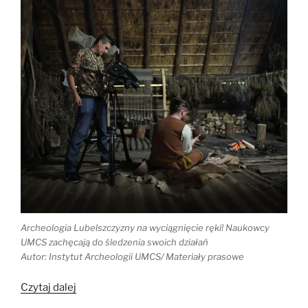
Archeologia Lubelszczyzny na wyciągnięcie ręki! Naukowcy
UMCS zachęcają do śledzenia swoich działań
Autor: Instytut Archeologii UMCS/ Materiały prasowe
„#cokryjeziemia
Czytaj dalej
Opowieści