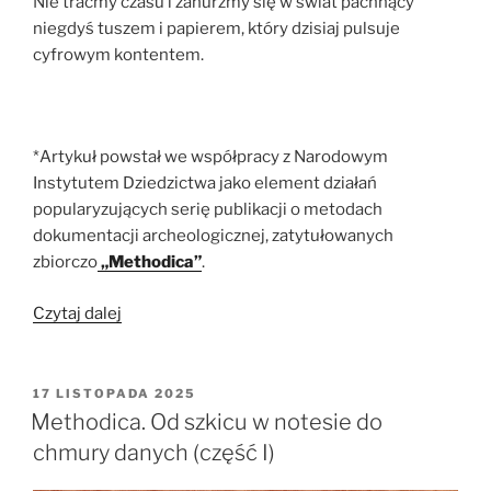
Nie traćmy czasu i zanurzmy się w świat pachnący
niegdyś tuszem i papierem, który dzisiaj pulsuje
cyfrowym kontentem.
*Artykuł powstał we współpracy z Narodowym
Instytutem Dziedzictwa jako element działań
popularyzujących serię publikacji o metodach
dokumentacji archeologicznej, zatytułowanych
zbiorczo
„Methodica”
.
„Methodica.
Czytaj dalej
Od
szkicu
w
OPUBLIKOWANE
17 LISTOPADA 2025
W
notesie
Methodica. Od szkicu w notesie do
do
chmury danych (część I)
chmury