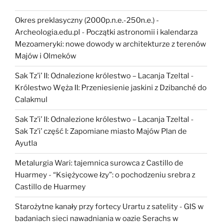
Okres preklasyczny (2000p.n.e.-250n.e.) -
Archeologia.edu.pl
-
Początki astronomii i kalendarza
Mezoameryki: nowe dowody w architekturze z terenów
Majów i Olmeków
Sak Tz’i’ II: Odnalezione królestwo – Lacanja Tzeltal
-
Królestwo Węża II: Przeniesienie jaskini z Dzibanché do
Calakmul
Sak Tz’i’ II: Odnalezione królestwo – Lacanja Tzeltal
-
Sak Tz’i’ część I: Zapomiane miasto Majów Plan de
Ayutla
Metalurgia Wari: tajemnica surowca z Castillo de
Huarmey
-
“Księżycowe łzy”: o pochodzeniu srebra z
Castillo de Huarmey
Starożytne kanały przy fortecy Urartu z satelity
-
GIS w
badaniach sieci nawadniania w oazie Serachs w