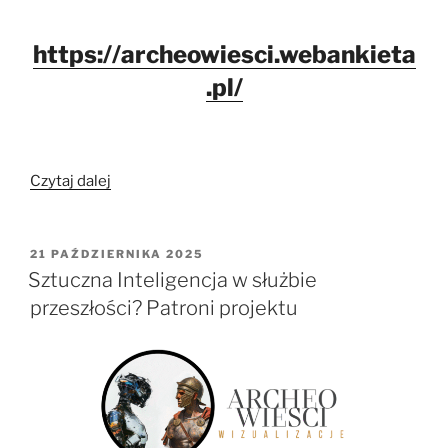
https://archeowiesci.webankieta
.pl/
„Sztuczna
Czytaj dalej
Inteligencja
w
służbie
OPUBLIKOWANE
21 PAŹDZIERNIKA 2025
W
przeszłości?
Sztuczna Inteligencja w służbie
Twoje
przeszłości? Patroni projektu
zdanie
ma
znaczenie!”