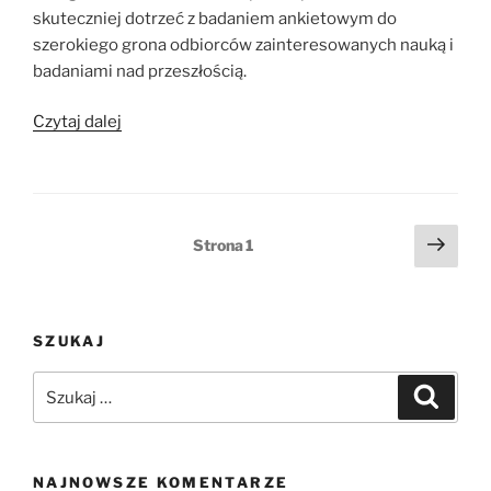
skuteczniej dotrzeć z badaniem ankietowym do
szerokiego grona odbiorców zainteresowanych nauką i
badaniami nad przeszłością.
„Sztuczna
Czytaj dalej
Inteligencja
w
służbie
przeszłości?
Stronicowanie
Nast
Strona
1
Patroni
stro
wpisów
projektu”
SZUKAJ
Szukaj:
Szukaj
NAJNOWSZE KOMENTARZE