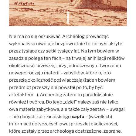
Nie ma co się oszukiwać. Archeolog prowadząc
wykopaliska niweluje bezpowrotnie to, co było ukryte
przez tysiące czy setki tysięcy lat. Na tym bowiem w
zasadzie polega ten fach – na trwałej anihilacji reliktów
okoliczności przeszłej, przy jednoczesnym tworzeniu
nowego rodzaju materii – zabytków, które tę oto
przeszłą okoliczność poświadczają (żaden bowiem
przedmiot przeszły nie powstał po to, by być
artefaktem…). Archeolog zatem to paradoksalnie
również i twórca. Do jego „dzieł” należy zaś nie tylko
owa materia zabytkowa, ale także cały zestaw – uwaga!
– nie danych, co z łacińskiego
capta
– (wszelkich)
informacji dotyczących owej przeszłej okoliczności,
które zostały przez archeologa dostrzeżone, zebrane,