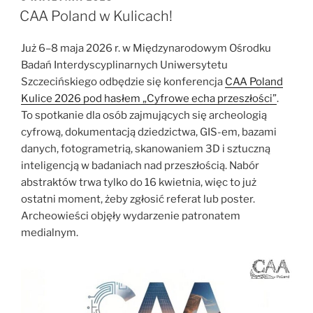
W
el-
CAA Poland w Kulicach!
Retaba.
Polsko-
Już 6–8 maja 2026 r. w Międzynarodowym Ośrodku
słowacki
Badań Interdyscyplinarnych Uniwersytetu
zespół
Szczecińskiego odbędzie się konferencja
CAA Poland
bada
Kulice 2026 pod hasłem „Cyfrowe echa przeszłości”
.
metalurgię
To spotkanie dla osób zajmujących się archeologią
starożytnego
cyfrową, dokumentacją dziedzictwa, GIS-em, bazami
Egiptu”
danych, fotogrametrią, skanowaniem 3D i sztuczną
inteligencją w badaniach nad przeszłością. Nabór
abstraktów trwa tylko do 16 kwietnia, więc to już
ostatni moment, żeby zgłosić referat lub poster.
Archeowieści objęły wydarzenie patronatem
medialnym.