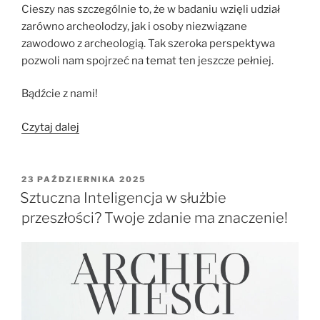
Cieszy nas szczególnie to, że w badaniu wzięli udział
zarówno archeolodzy, jak i osoby niezwiązane
zawodowo z archeologią. Tak szeroka perspektywa
pozwoli nam spojrzeć na temat ten jeszcze pełniej.
Bądźcie z nami!
„ArcheoWizualizacje:
Czytaj dalej
dziękujemy
za
udział
OPUBLIKOWANE
23 PAŹDZIERNIKA 2025
W
w
Sztuczna Inteligencja w służbie
ankiecie!”
przeszłości? Twoje zdanie ma znaczenie!