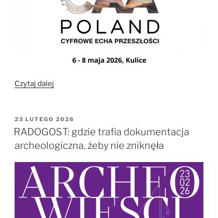
„CAA
Czytaj dalej
Poland
w
Kulicach!”
OPUBLIKOWANE
23 LUTEGO 2026
W
RADOGOST: gdzie trafia dokumentacja
archeologiczna, żeby nie zniknęła