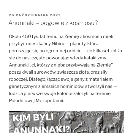
byliśmy
kiedyś
kanibalami?”
OPUBLIKOWANE
26 PAŹDZIERNIKA 2023
W
Anunnaki – bogowie z kosmosu?
Około 450 tys. lat temu na Ziemię z kosmosu mieli
przybyć mieszkańcy Nibiru — planety, która —
poruszając się po ogromnej orbicie — co kilkaset zbliża
się do nas, często powodując wtedy kataklizmy.
Annunaki „ci, którzy z nieba przybywają na Ziemię”
poszukiwali surowców, zwłaszcza złota, oraz siły
roboczej. Dlatego, łącząc swoje geny z materiałem
genetycznym ziemskich hominidów, stworzyli nas —
ludzi, a pierwsze swoje kolonie założyli na terenie
Południowej Mezopotamii.