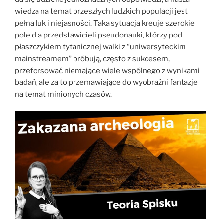
wiedza na temat przeszłych ludzkich populacji jest
pełna luk i niejasności. Taka sytuacja kreuje szerokie
pole dla przedstawicieli pseudonauki, którzy pod
płaszczykiem tytanicznej walki z “uniwersyteckim
mainstreamem” próbują, często z sukcesem,
przeforsować niemające wiele wspólnego z wynikami
badań, ale za to przemawiające do wyobraźni fantazje
na temat minionych czasów.