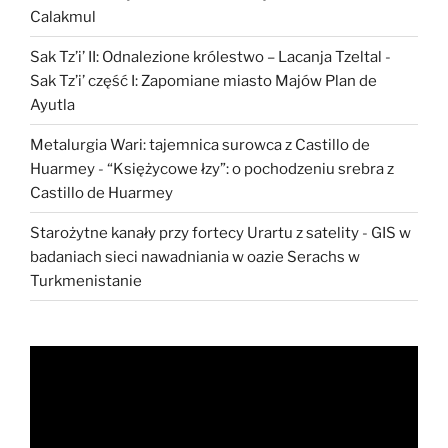
Calakmul
Sak Tz’i’ II: Odnalezione królestwo – Lacanja Tzeltal
-
Sak Tz’i’ część I: Zapomiane miasto Majów Plan de
Ayutla
Metalurgia Wari: tajemnica surowca z Castillo de
Huarmey
-
“Księżycowe łzy”: o pochodzeniu srebra z
Castillo de Huarmey
Starożytne kanały przy fortecy Urartu z satelity
-
GIS w
badaniach sieci nawadniania w oazie Serachs w
Turkmenistanie