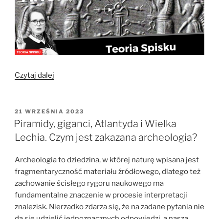
„Anunnaki
Czytaj dalej
–
bogowie
z
OPUBLIKOWANE
21 WRZEŚNIA 2023
W
kosmosu?”
Piramidy, giganci, Atlantyda i Wielka
Lechia. Czym jest zakazana archeologia?
Archeologia to dziedzina, w której naturę wpisana jest
fragmentaryczność materiału źródłowego, dlatego też
zachowanie ścisłego rygoru naukowego ma
fundamentalne znaczenie w procesie interpretacji
znalezisk. Nierzadko zdarza się, że na zadane pytania nie
da się udzielić jednoznacznych odpowiedzi, a nasza