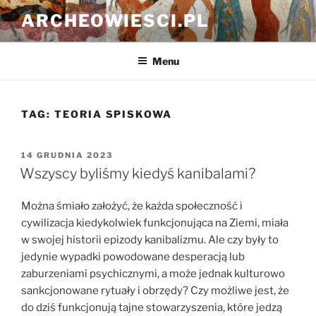
Przejdź
ARCHEOWIESCI.PL
do
treści
Menu
TAG:
TEORIA SPISKOWA
OPUBLIKOWANE
14 GRUDNIA 2023
W
Wszyscy byliśmy kiedyś kanibalami?
Można śmiało założyć, że każda społeczność i
cywilizacja kiedykolwiek funkcjonująca na Ziemi, miała
w swojej historii epizody kanibalizmu. Ale czy były to
jedynie wypadki powodowane desperacją lub
zaburzeniami psychicznymi, a może jednak kulturowo
sankcjonowane rytuały i obrzędy? Czy możliwe jest, że
do dziś funkcjonują tajne stowarzyszenia, które jedzą