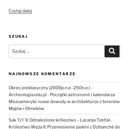
„Piramidy,
Czytaj dalej
giganci,
Atlantyda
i
SZUKAJ
Wielka
Lechia.
Szukaj:
Szukaj
Czym
jest
zakazana
archeologia?”
NAJNOWSZE KOMENTARZE
Okres preklasyczny (2000p.n.e.-250n.e.) -
Archeologia.edu.pl
-
Początki astronomii i kalendarza
Mezoameryki: nowe dowody w architekturze z terenów
Majów i Olmeków
Sak Tz’i’ II: Odnalezione królestwo – Lacanja Tzeltal
-
Królestwo Węża II: Przeniesienie jaskini z Dzibanché do