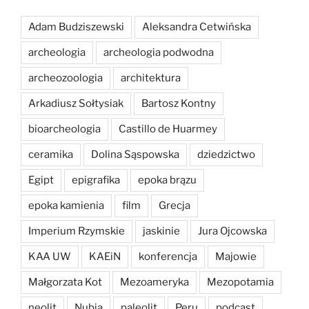
Adam Budziszewski
Aleksandra Cetwińska
archeologia
archeologia podwodna
archeozoologia
architektura
Arkadiusz Sołtysiak
Bartosz Kontny
bioarcheologia
Castillo de Huarmey
ceramika
Dolina Sąspowska
dziedzictwo
Egipt
epigrafika
epoka brązu
epoka kamienia
film
Grecja
Imperium Rzymskie
jaskinie
Jura Ojcowska
KAA UW
KAEiN
konferencja
Majowie
Małgorzata Kot
Mezoameryka
Mezopotamia
neolit
Nubia
paleolit
Peru
podcast