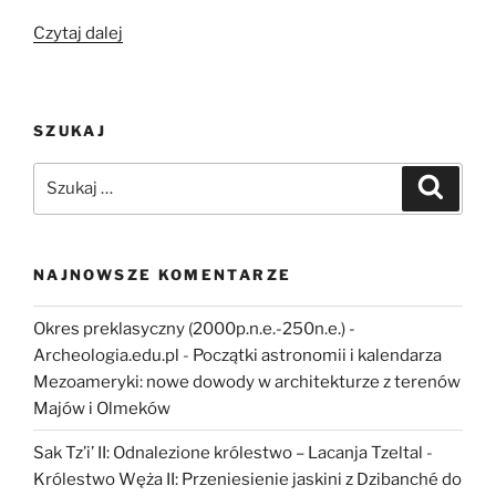
„Piramidy,
Czytaj dalej
giganci,
Atlantyda
i
SZUKAJ
Wielka
Lechia.
Szukaj:
Szukaj
Czym
jest
zakazana
archeologia?”
NAJNOWSZE KOMENTARZE
Okres preklasyczny (2000p.n.e.-250n.e.) -
Archeologia.edu.pl
-
Początki astronomii i kalendarza
Mezoameryki: nowe dowody w architekturze z terenów
Majów i Olmeków
Sak Tz’i’ II: Odnalezione królestwo – Lacanja Tzeltal
-
Królestwo Węża II: Przeniesienie jaskini z Dzibanché do