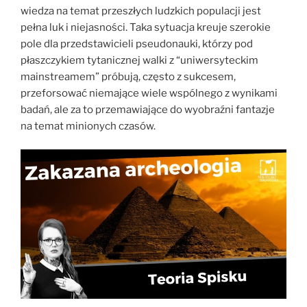
wiedza na temat przeszłych ludzkich populacji jest
pełna luk i niejasności. Taka sytuacja kreuje szerokie
pole dla przedstawicieli pseudonauki, którzy pod
płaszczykiem tytanicznej walki z “uniwersyteckim
mainstreamem” próbują, często z sukcesem,
przeforsować niemające wiele wspólnego z wynikami
badań, ale za to przemawiające do wyobraźni fantazje
na temat minionych czasów.