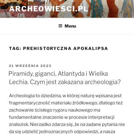
Przejdź
ARCHEOWIESCI.PL
do
treści
Menu
TAG:
PREHISTORYCZNA APOKALIPSA
OPUBLIKOWANE
21 WRZEŚNIA 2023
W
Piramidy, giganci, Atlantyda i Wielka
Lechia. Czym jest zakazana archeologia?
Archeologia to dziedzina, w której naturę wpisana jest
fragmentaryczność materiału źródłowego, dlatego też
zachowanie ścisłego rygoru naukowego ma
fundamentalne znaczenie w procesie interpretacji
znalezisk. Nierzadko zdarza się, że na zadane pytania nie
da się udzielić jednoznacznych odpowiedzi, a nasza