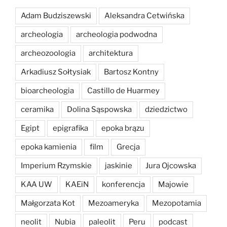
Adam Budziszewski
Aleksandra Cetwińska
archeologia
archeologia podwodna
archeozoologia
architektura
Arkadiusz Sołtysiak
Bartosz Kontny
bioarcheologia
Castillo de Huarmey
ceramika
Dolina Sąspowska
dziedzictwo
Egipt
epigrafika
epoka brązu
epoka kamienia
film
Grecja
Imperium Rzymskie
jaskinie
Jura Ojcowska
KAA UW
KAEiN
konferencja
Majowie
Małgorzata Kot
Mezoameryka
Mezopotamia
neolit
Nubia
paleolit
Peru
podcast