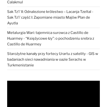
Calakmul
Sak Tz’i’ II: Odnalezione królestwo – Lacanja Tzeltal
-
Sak Tz’i’ część I: Zapomiane miasto Majów Plan de
Ayutla
Metalurgia Wari: tajemnica surowca z Castillo de
Huarmey
-
“Księżycowe łzy”: o pochodzeniu srebra z
Castillo de Huarmey
Starożytne kanały przy fortecy Urartu z satelity
-
GIS w
badaniach sieci nawadniania w oazie Serachs w
Turkmenistanie