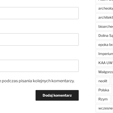
archeolo
architek
bioarche
Dolina 
epoka br
Imperiu
KAA UW
Małgorza
e podczas pisania kolejnych komentarzy.
neolit
Polska
Rzym
wczesne 