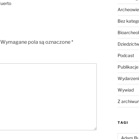
Muerto
Archeowie
Bez katego
Bioarcheol
Wymagane pola są oznaczone
*
Dziedzictw
Podcast
Publikacje
Wydarzeni
Wywiad
Z archiwu
TAGI
Adam Bu