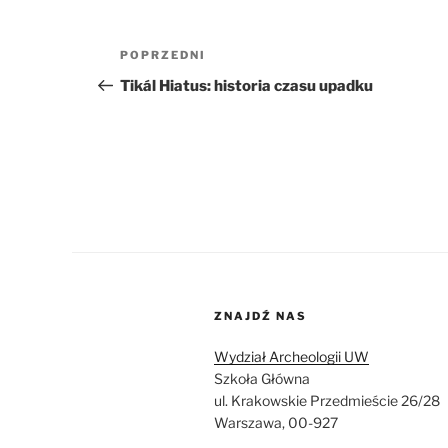
Nawigacja
Poprzedni
POPRZEDNI
wpisu
wpis
Tikál Hiatus: historia czasu upadku
ZNAJDŹ NAS
Wydział Archeologii UW
Szkoła Główna
ul. Krakowskie Przedmieście 26/28
Warszawa, 00-927