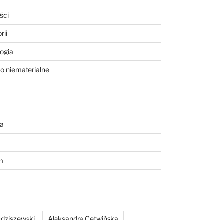
ści
rii
ogia
o niematerialne
a
m
dziszewski
Aleksandra Cetwińska