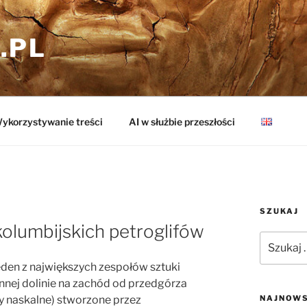
.PL
ykorzystywanie treści
AI w służbie przeszłości
SZUKAJ
olumbijskich petroglifów
Szukaj:
den z największych zespołów sztuki
tynnej dolinie na zachód od przedgórza
ty naskalne) stworzone przez
NAJNOWS