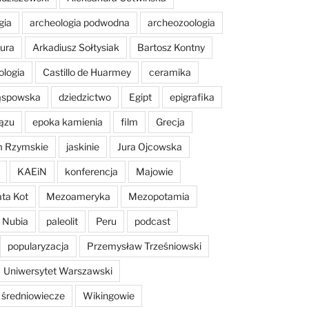
gia
archeologia podwodna
archeozoologia
tura
Arkadiusz Sołtysiak
Bartosz Kontny
ologia
Castillo de Huarmey
ceramika
Sąspowska
dziedzictwo
Egipt
epigrafika
ązu
epoka kamienia
film
Grecja
m Rzymskie
jaskinie
Jura Ojcowska
KAEiN
konferencja
Majowie
ta Kot
Mezoameryka
Mezopotamia
Nubia
paleolit
Peru
podcast
popularyzacja
Przemysław Trześniowski
Uniwersytet Warszawski
średniowiecze
Wikingowie