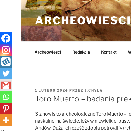
Przejdź
do
ARCHEOWIESCI
treści
Archeowieści
Redakcja
Kontakt
W
OPUBLIKOWANE
1 LUTEGO 2024
PRZEZ
J.CHYLA
W
Toro Muerto – badania prek
Stanowisko archeologiczne Toro Muerto – je
naskalnej na świecie, leży w niewielkiej pus
Andów. Dużą ich część zdobią petroglify (ry