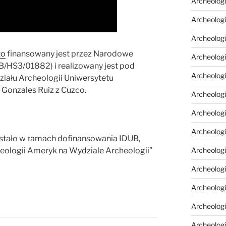
Archeologi
Archeolog
Archeologia
to
finansowany jest przez Narodowe
Archeologi
/HS3/01882) i realizowany jest pod
Archeolog
iału Archeologii Uniwersytetu
Gonzales Ruiz z Cuzco.
Archeolog
Archeologi
Archeolog
stało w ramach dofinansowania IDUB,
eologii Ameryk na Wydziale Archeologii”
Archeolog
Archeologi
Archeologi
Archeologi
Archeologi