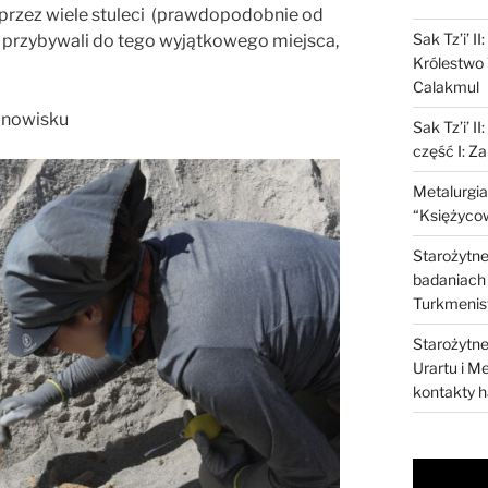
zy przez wiele stuleci (prawdopodobnie od
Sak Tz’i’ I
) przybywali do tego wyjątkowego miejsca,
Królestwo 
Calakmul
tanowisku
Sak Tz’i’ I
część I: Z
Metalurgia
“Księżycow
Starożytne 
badaniach 
Turkmenis
Starożytne 
Urartu i M
kontakty 