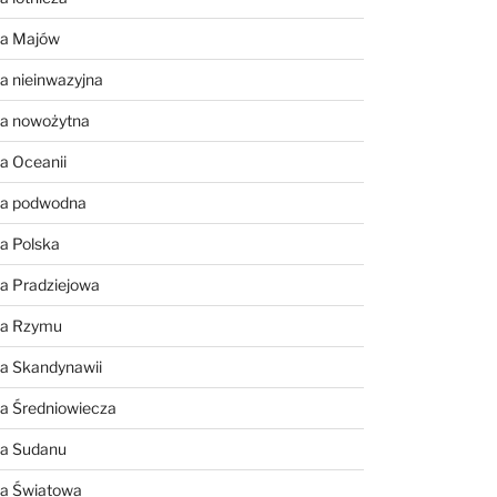
ia Majów
a nieinwazyjna
ia nowożytna
a Oceanii
ia podwodna
a Polska
a Pradziejowa
ia Rzymu
ia Skandynawii
ia Średniowiecza
ia Sudanu
ia Światowa