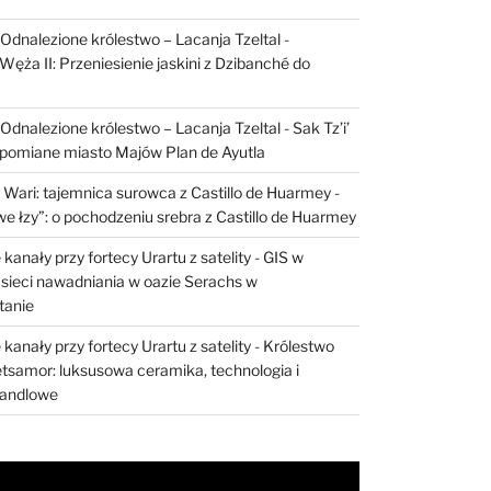
I: Odnalezione królestwo – Lacanja Tzeltal
-
Węża II: Przeniesienie jaskini z Dzibanché do
I: Odnalezione królestwo – Lacanja Tzeltal
-
Sak Tz’i’
apomiane miasto Majów Plan de Ayutla
 Wari: tajemnica surowca z Castillo de Huarmey
-
e łzy”: o pochodzeniu srebra z Castillo de Huarmey
kanały przy fortecy Urartu z satelity
-
GIS w
sieci nawadniania w oazie Serachs w
tanie
kanały przy fortecy Urartu z satelity
-
Królestwo
etsamor: luksusowa ceramika, technologia i
handlowe