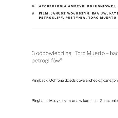
KATEGORIE
ARCHEOLOGIA AMERYKI POŁUDNIOWEJ
,
TAGI
FILM
,
JANUSZ WOŁOSZYN
,
KAA UW
,
KAT
PETROGLIFY
,
PUSTYNIA
,
TORO MUERTO
3 odpowiedzi na “Toro Muerto – ba
petroglifów”
Pingback:
Ochrona dziedzictwa archeologicznego 
Pingback:
Muzyka zapisana w kamieniu: Znaczenie