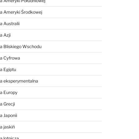
a Ameryki Południowej
ia Ameryki Środkowej
 Australii
a Azji
ia Bliskiego Wschodu
ia Cyfrowa
a Egiptu
ia eksperymentalna
ia Europy
a Grecji
a Japonii
a jaskiń
a lotnicza