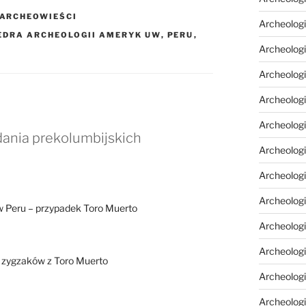
ARCHEOWIEŚCI
Archeolog
EDRA ARCHEOLOGII AMERYK UW
,
PERU
,
Archeologi
Archeolog
Archeologi
Archeolog
dania prekolumbijskich
Archeologi
Archeologi
Archeolog
w Peru – przypadek Toro Muerto
Archeolog
Archeolog
 zygzaków z Toro Muerto
Archeolog
Archeolog