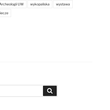
Archeologii UW
wykopaliska
wystawa
iecze
Szukaj