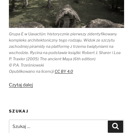
Grupa E w Uaxactún: historycznie pierwszy zidentyfikowany
kompleks architektoniczny tego rodzaju. Widok ze szczytu
zachodniej piramidy na platformę z trzema świątyniami na
wschodzie. Rycina na podstawie książki: Robert J. Sharer i Loa
P. Traxler (2005) The ancient Maya (6th edition)
© P.A. Trześniowski
Opublikowano na licencji
CC BY 4.0
„Grupy
Czytaj dalej
E
nie
służyły
SZUKAJ
obserwacjom
równonocy”
Szukaj:
Szukaj