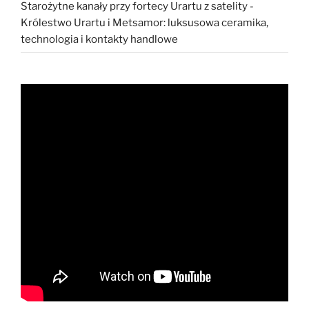
Starożytne kanały przy fortecy Urartu z satelity
-
Królestwo Urartu i Metsamor: luksusowa ceramika,
technologia i kontakty handlowe