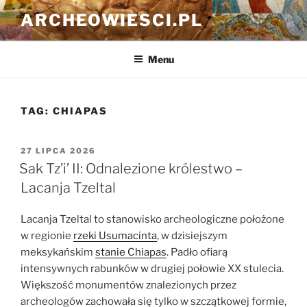
Przejdź
ARCHEOWIESCI.PL
do
treści
Menu
TAG:
CHIAPAS
OPUBLIKOWANE
27 LIPCA 2026
W
Sak Tz’i’ II: Odnalezione królestwo –
Lacanja Tzeltal
Lacanja Tzeltal to stanowisko archeologiczne położone
w regionie
rzeki Usumacinta
, w dzisiejszym
meksykańskim
stanie Chiapas
. Padło ofiarą
intensywnych rabunków w drugiej połowie XX stulecia.
Większość monumentów znalezionych przez
archeologów zachowała się tylko w szczątkowej formie,