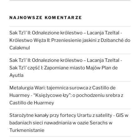
NAJNOWSZE KOMENTARZE
Sak Tz’i’ II: Odnalezione królestwo – Lacanja Tzeltal
-
Królestwo Węża II: Przeniesienie jaskini z Dzibanché do
Calakmul
Sak Tz’i’ II: Odnalezione królestwo – Lacanja Tzeltal
-
Sak Tz’i’ część I: Zapomiane miasto Majów Plan de
Ayutla
Metalurgia Wari: tajemnica surowca z Castillo de
Huarmey
-
“Księżycowe łzy”: o pochodzeniu srebra z
Castillo de Huarmey
Starożytne kanały przy fortecy Urartu z satelity
-
GIS w
badaniach sieci nawadniania w oazie Serachs w
Turkmenistanie