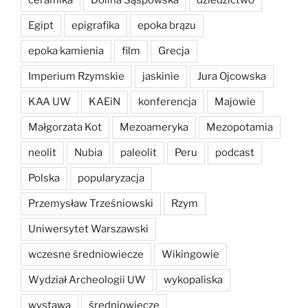
ceramika
Dolina Sąspowska
dziedzictwo
Egipt
epigrafika
epoka brązu
epoka kamienia
film
Grecja
Imperium Rzymskie
jaskinie
Jura Ojcowska
KAA UW
KAEiN
konferencja
Majowie
Małgorzata Kot
Mezoameryka
Mezopotamia
neolit
Nubia
paleolit
Peru
podcast
Polska
popularyzacja
Przemysław Trześniowski
Rzym
Uniwersytet Warszawski
wczesne średniowiecze
Wikingowie
Wydział Archeologii UW
wykopaliska
wystawa
średniowiecze