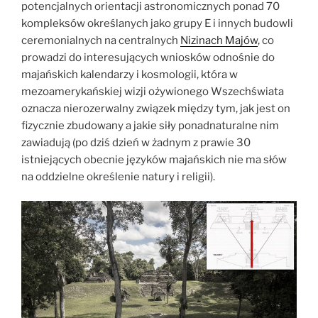
Ayutla”
potencjalnych orientacji astronomicznych ponad 70
kompleksów określanych jako grupy E i innych budowli
ceremonialnych na centralnych
Nizinach Majów
, co
prowadzi do interesujących wniosków odnośnie do
majańskich kalendarzy i kosmologii, która w
mezoamerykańskiej wizji ożywionego Wszechświata
oznacza nierozerwalny związek między tym, jak jest on
fizycznie zbudowany a jakie siły ponadnaturalne nim
zawiadują (po dziś dzień w żadnym z prawie 30
istniejących obecnie języków majańskich nie ma słów
na oddzielne określenie natury i religii).