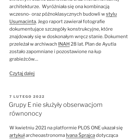
architekturze. Wyróżniała się ona kombinacją
wczesno- oraz późnoklasycznych budowli w
stylu
Usumacinta
. Jego raport zawierał fotografie
dokumentujące szczegóły konstrukcyjne, które
znajdowały się w doskonałym wręcz stanie. Dokument
przeleżał w archiwach
INAH
28 lat. Plan de Ayutla
zostało zapomniane i pozostawione na łup
grabieżców…
„Sak
Czytaj dalej
Tz’i’
część
I:
OPUBLIKOWANE
7 LUTEGO 2022
W
Zapomiane
Grupy E nie służyły obserwacjom
miasto
równonocy
Majów
Plan
W kwietniu 2021 na platformie PLOS ONE ukazał się
de
artykuł
archeoastronoma
Ivana Šprajca
dotycząca