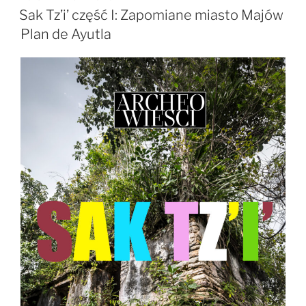
W
królestwo
Sak Tz’i’ część I: Zapomiane miasto Majów
–
Plan de Ayutla
Lacanja
Tzeltal”