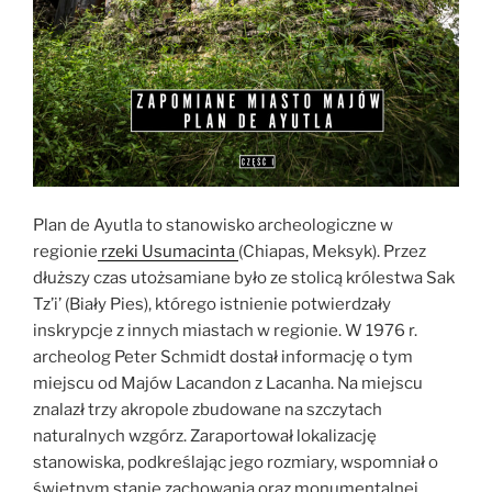
Plan de Ayutla to stanowisko archeologiczne w
regionie
rzeki Usumacinta
(Chiapas, Meksyk). Przez
dłuższy czas utożsamiane było ze stolicą królestwa Sak
Tz’i’ (Biały Pies), którego istnienie potwierdzały
inskrypcje z innych miastach w regionie. W 1976 r.
archeolog Peter Schmidt dostał informację o tym
miejscu od Majów Lacandon z Lacanha. Na miejscu
znalazł trzy akropole zbudowane na szczytach
naturalnych wzgórz. Zaraportował lokalizację
stanowiska, podkreślając jego rozmiary, wspomniał o
świetnym stanie zachowania oraz monumentalnej