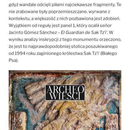
gdyż wandale odcięli piłami najciekawsze fragmenty. Te
nie zrabowane były poprzemieszczane, wyrwane z
kontekstu, a większość z nich pozbawiona jest zdobień.
Wyjątkiem od reguły jest panel 1, który ocalił
señor
Jacinto Gómez Sánchez –
El Guardian de Sak Tz’i’
. W
wyniku analizy inskrypcji z tego monumentu orzeczono,
że jest to najprawdopodobniej stolica poszukiwanego
od 1994 roku zaginionego królestwa Sak Tz’i’ (Białego
Psa).