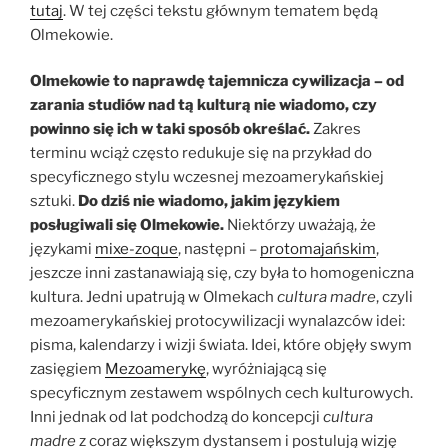
tutaj
. W tej części tekstu głównym tematem będą
Olmekowie.
Olmekowie to naprawdę tajemnicza cywilizacja – od
zarania studiów nad tą kulturą nie wiadomo, czy
powinno się ich w taki sposób określać.
Zakres
terminu wciąż często redukuje się na przykład do
specyficznego stylu wczesnej mezoamerykańskiej
sztuki.
Do dziś nie wiadomo, jakim językiem
posługiwali się Olmekowie.
Niektórzy uważają, że
językami
mixe-zoque
, następni –
protomajańskim
,
jeszcze inni zastanawiają się, czy była to homogeniczna
kultura. Jedni upatrują w Olmekach
cultura madre
, czyli
mezoamerykańskiej protocywilizacji wynalazców idei:
pisma, kalendarzy i wizji świata. Idei, które objęły swym
zasięgiem
Mezoamerykę
, wyróżniającą się
specyficznym zestawem wspólnych cech kulturowych.
Inni jednak od lat podchodzą do koncepcji
cultura
madre
z coraz większym dystansem i postulują wizję