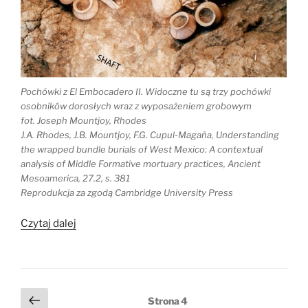
Pochówki z El Embocadero II. Widoczne tu są trzy pochówki
osobników dorosłych wraz z wyposażeniem grobowym
fot. Joseph Mountjoy, Rhodes
J.A. Rhodes, J.B. Mountjoy, F.G. Cupul-Magaña, Understanding
the wrapped bundle burials of West Mexico: A contextual
analysis of Middle Formative mortuary practices, Ancient
Mesoamerica, 27.2, s. 381
Reprodukcja za zgodą Cambridge University Press
„Rzadkie
Czytaj dalej
pochówki
wtórne
z
zachodniego
Stronicowanie
Poprzednia
Strona
4
Meksyku”