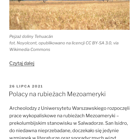
Pejzaż doliny Tehuacán
fot. Noyolcont, opublikowano na licencji CC BY-SA 3.0, via
Wikimedia Commons
„Nowe
Czytaj dalej
datowanie
wskazuje
na
OPUBLIKOWANE
26 LIPCA 2021
W
wczesne
Polacy na rubieżach Mezoameryki
zaludnienie
Ameryk”
Archeolodzy z Uniwersytetu Warszawskiego rozpoczęli
prace wykopaliskowe na rubieżach Mezoameryki –
prekolumbijskim stanowisku w Salwadorze.
San Isidro,
do niedawna nieprzebadane, doczekało się jedynie
wzmianek w literaturze oraz sporadycznych wizyt