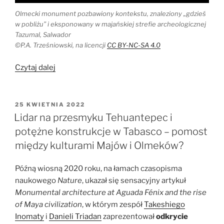
Olmecki monument pozbawiony kontekstu, znaleziony „gdzieś
w pobliżu” i eksponowany w majańskiej strefie archeologicznej
Tazumal, Salwador
©P.A. Trześniowski, na licencji
CC BY-NC-SA 4.0
„O
Czytaj dalej
co
chodzi
z
OPUBLIKOWANE
25 KWIETNIA 2022
W
tymi
Lidar na przesmyku Tehuantepec i
Olmekami?
potężne konstrukcje w Tabasco – pomost
Cultura
między kulturami Majów i Olmeków?
madre
czy
Późną wiosną 2020 roku, na łamach czasopisma
culturas
naukowego
Nature
, ukazał się sensacyjny artykuł
hermanas?”
Monumental architecture at Aguada Fénix and the rise
of Maya civilization
, w którym zespół
Takeshiego
Inomaty
i
Danieli Triadan
zaprezentował
odkrycie