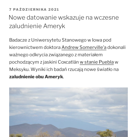
nie
służyły
OPUBLIKOWANE
7 PAŹDZIERNIKA 2021
W
obserwacjom
Nowe datowanie wskazuje na wczesne
równonocy”
zaludnienie Ameryk
Badacze z Uniwersytetu Stanowego w Iowa pod
kierownictwem doktora
Andrew Somerville’a
dokonali
ważnego odkrycia związanego z materiałem
pochodzącym z jaskini Coxcatl
á
n
w stanie Puebla
w
Meksyku. Wyniki ich badań rzucają nowe światło na
zaludnienie obu Ameryk
.