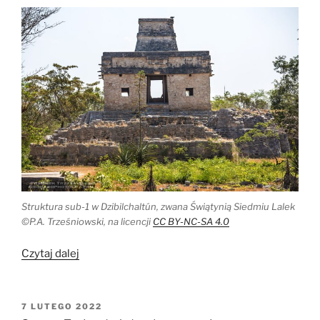
Struktura sub-1 w Dzibilchaltún, zwana Świątynią Siedmiu Lalek
©P.A. Trześniowski, na licencji
CC BY-NC-SA 4.0
„Chybiony
Czytaj dalej
spektakl
New
Age
OPUBLIKOWANE
7 LUTEGO 2022
W