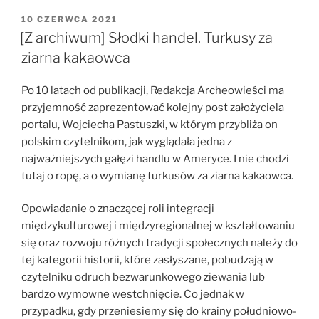
rubieżach
Mezoameryki”
OPUBLIKOWANE
10 CZERWCA 2021
W
[Z archiwum] Słodki handel. Turkusy za
ziarna kakaowca
Po 10 latach od publikacji, Redakcja Archeowieści ma
przyjemność zaprezentować kolejny post założyciela
portalu, Wojciecha Pastuszki, w którym przybliża on
polskim czytelnikom, jak wyglądała jedna z
najważniejszych gałęzi handlu w Ameryce. I nie chodzi
tutaj o ropę, a o wymianę turkusów za ziarna kakaowca.
Opowiadanie o znaczącej roli integracji
międzykulturowej i międzyregionalnej w kształtowaniu
się oraz rozwoju różnych tradycji społecznych należy do
tej kategorii historii, które zasłyszane, pobudzają w
czytelniku odruch bezwarunkowego ziewania lub
bardzo wymowne westchnięcie. Co jednak w
przypadku, gdy przeniesiemy się do krainy południowo-