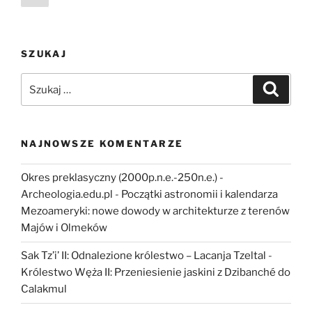
strona
wpisów
SZUKAJ
Szukaj:
Szukaj
NAJNOWSZE KOMENTARZE
Okres preklasyczny (2000p.n.e.-250n.e.) -
Archeologia.edu.pl
-
Początki astronomii i kalendarza
Mezoameryki: nowe dowody w architekturze z terenów
Majów i Olmeków
Sak Tz’i’ II: Odnalezione królestwo – Lacanja Tzeltal
-
Królestwo Węża II: Przeniesienie jaskini z Dzibanché do
Calakmul