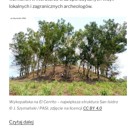
lokalnych i zagranicznych archeologów.
Wykopaliska na El Cerrito – największa struktura San Isidro
© J. Szymański / PASI, zdjęcie na licencji
CC BY 4.0
„Polacy
Czytaj dalej
na