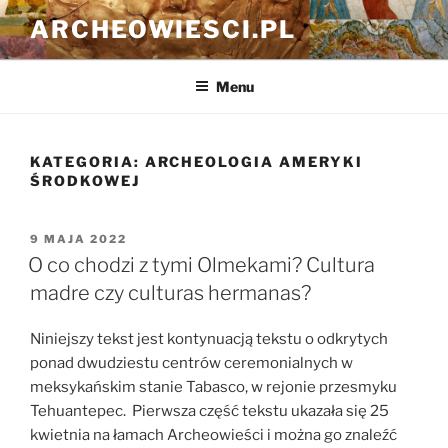
Przejdź
ARCHEOWIESCI.PL
do
treści
Menu
KATEGORIA:
ARCHEOLOGIA AMERYKI
ŚRODKOWEJ
OPUBLIKOWANE
9 MAJA 2022
W
O co chodzi z tymi Olmekami? Cultura
madre czy culturas hermanas?
Niniejszy tekst jest kontynuacją tekstu o odkrytych
ponad dwudziestu centrów ceremonialnych w
meksykańskim stanie Tabasco, w rejonie przesmyku
Tehuantepec. Pierwsza część tekstu ukazała się 25
kwietnia na łamach Archeowieści i można go znaleźć