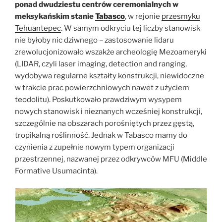
ponad dwudziestu centrów ceremonialnych w
meksykańskim stanie
Tabasco
, w rejonie
przesmyku
Tehuantepec
. W samym odkryciu tej liczby stanowisk
nie byłoby nic dziwnego – zastosowanie lidaru
zrewolucjonizowało wszakże archeologię Mezoameryki
(LIDAR, czyli laser imaging, detection and ranging,
wydobywa regularne kształty konstrukcji, niewidoczne
w trakcie prac powierzchniowych nawet z użyciem
teodolitu). Poskutkowało prawdziwym wysypem
nowych stanowisk i nieznanych wcześniej konstrukcji,
szczególnie na obszarach porośniętych przez gęstą,
tropikalną roślinność. Jednak w Tabasco mamy do
czynienia z zupełnie nowym typem organizacji
przestrzennej, nazwanej przez odkrywców MFU (Middle
Formative Usumacinta).