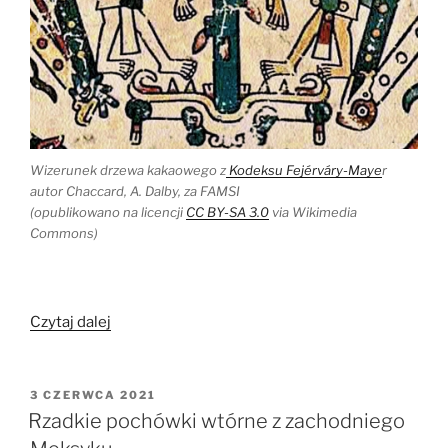
Wizerunek drzewa kakaowego z
Kodeksu Fejérváry-Maye
r
autor Chaccard, A. Dalby, za FAMSI
(opublikowano na licencji
CC BY-SA 3.0
via Wikimedia
Commons)
„[Z
Czytaj dalej
archiwum]
Słodki
handel.
OPUBLIKOWANE
3 CZERWCA 2021
W
Turkusy
Rzadkie pochówki wtórne z zachodniego
za