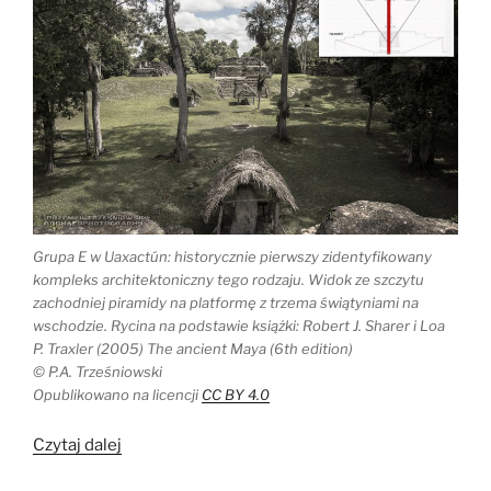
Grupa E w Uaxactún: historycznie pierwszy zidentyfikowany
kompleks architektoniczny tego rodzaju. Widok ze szczytu
zachodniej piramidy na platformę z trzema świątyniami na
wschodzie. Rycina na podstawie książki: Robert J. Sharer i Loa
P. Traxler (2005) The ancient Maya (6th edition)
© P.A. Trześniowski
Opublikowano na licencji
CC BY 4.0
„Grupy
Czytaj dalej
E