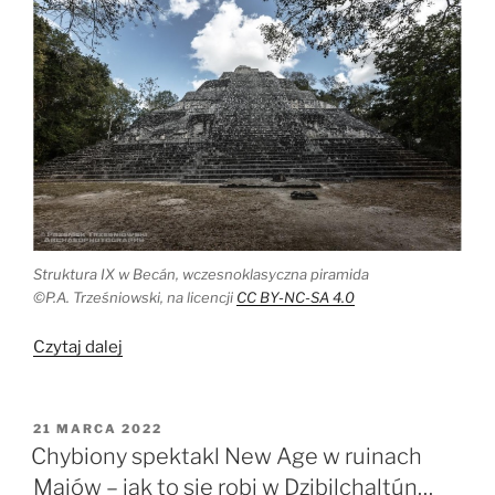
Struktura IX w Becán, wczesnoklasyczna piramida
©P.A. Trześniowski, na licencji
CC BY-NC-SA 4.0
„Powrót
Czytaj dalej
do
Becán”
OPUBLIKOWANE
21 MARCA 2022
W
Chybiony spektakl New Age w ruinach
Majów – jak to się robi w Dzibilchaltún…