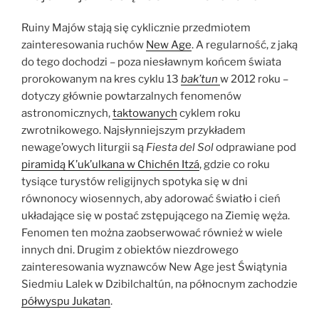
Ruiny Majów stają się cyklicznie przedmiotem
zainteresowania ruchów
New Age
. A regularność, z jaką
do tego dochodzi – poza niesławnym końcem świata
prorokowanym na kres cyklu 13
bak’tun
w 2012 roku –
dotyczy głównie powtarzalnych fenomenów
astronomicznych,
taktowanych
cyklem roku
zwrotnikowego. Najsłynniejszym przykładem
newage’owych liturgii są
Fiesta del Sol
odprawiane pod
piramidą K’uk’ulkana w Chichén Itzá
, gdzie co roku
tysiące turystów religijnych spotyka się w dni
równonocy wiosennych, aby adorować światło i cień
układające się w postać zstępującego na Ziemię węża.
Fenomen ten można zaobserwować również w wiele
innych dni. Drugim z obiektów niezdrowego
zainteresowania wyznawców New Age jest Świątynia
Siedmiu Lalek w Dzibilchaltún, na północnym zachodzie
półwyspu Jukatan
.