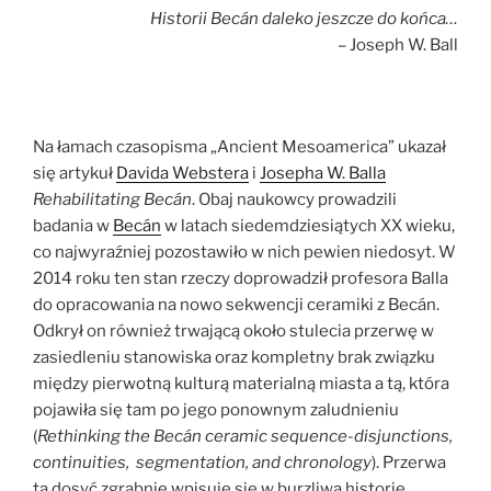
konstrukcje
Historii Becán daleko jeszcze do końca…
w
– Joseph W. Ball
Tabasco
–
pomost
Na łamach czasopisma „Ancient Mesoamerica” ukazał
między
się artykuł
Davida Webstera
i
Josepha W. Balla
kulturami
Rehabilitating Becán
. Obaj naukowcy prowadzili
Majów
badania w
Becán
w latach siedemdziesiątych XX wieku,
i
co najwyraźniej pozostawiło w nich pewien niedosyt. W
Olmeków?”
2014 roku ten stan rzeczy doprowadził profesora Balla
do opracowania na nowo sekwencji ceramiki z Becán.
Odkrył on również trwającą około stulecia przerwę w
zasiedleniu stanowiska oraz kompletny brak związku
między pierwotną kulturą materialną miasta a tą, która
pojawiła się tam po jego ponownym zaludnieniu
(
Rethinking the Becán ceramic sequence-disjunctions,
continuities, segmentation, and chronology
). Przerwa
ta dosyć zgrabnie wpisuje się w burzliwą historię