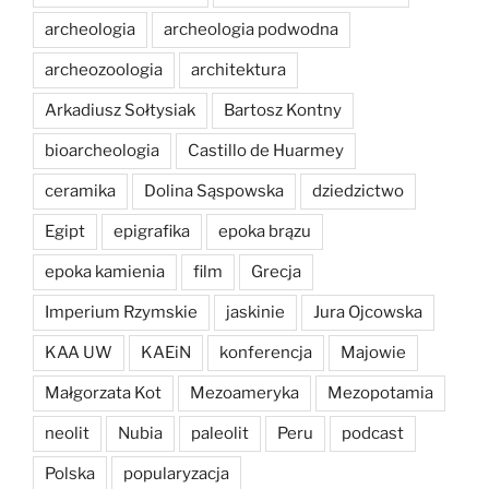
archeologia
archeologia podwodna
archeozoologia
architektura
Arkadiusz Sołtysiak
Bartosz Kontny
bioarcheologia
Castillo de Huarmey
ceramika
Dolina Sąspowska
dziedzictwo
Egipt
epigrafika
epoka brązu
epoka kamienia
film
Grecja
Imperium Rzymskie
jaskinie
Jura Ojcowska
KAA UW
KAEiN
konferencja
Majowie
Małgorzata Kot
Mezoameryka
Mezopotamia
neolit
Nubia
paleolit
Peru
podcast
Polska
popularyzacja