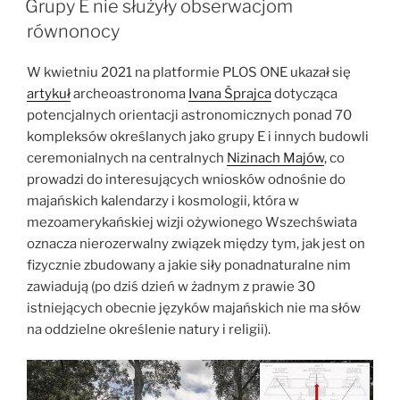
w
Grupy E nie służyły obserwacjom
ruinach
równonocy
Majów
–
W kwietniu 2021 na platformie PLOS ONE ukazał się
jak
artykuł
archeoastronoma
Ivana Šprajca
dotycząca
to
potencjalnych orientacji astronomicznych ponad 70
się
kompleksów określanych jako grupy E i innych budowli
robi
ceremonialnych na centralnych
Nizinach Majów
, co
w
prowadzi do interesujących wniosków odnośnie do
Dzibilchaltún…”
majańskich kalendarzy i kosmologii, która w
mezoamerykańskiej wizji ożywionego Wszechświata
oznacza nierozerwalny związek między tym, jak jest on
fizycznie zbudowany a jakie siły ponadnaturalne nim
zawiadują (po dziś dzień w żadnym z prawie 30
istniejących obecnie języków majańskich nie ma słów
na oddzielne określenie natury i religii).