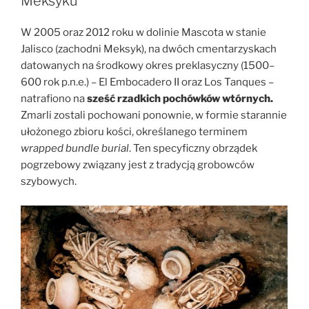
Meksyku
ziarna
kakaowca”
W 2005 oraz 2012 roku w dolinie Mascota w stanie
Jalisco (zachodni Meksyk), na dwóch cmentarzyskach
datowanych na środkowy okres preklasyczny (1500
–
600 rok p.n.e.)
–
El Embocadero II oraz Los Tanques
–
natrafiono na
sześć rzadkich pochówków wtórnych.
Zmarli zostali pochowani ponownie, w formie starannie
ułożonego zbioru kości, określanego terminem
wrapped bundle burial
. Ten specyficzny obrządek
pogrzebowy związany jest z tradycją grobowców
szybowych.