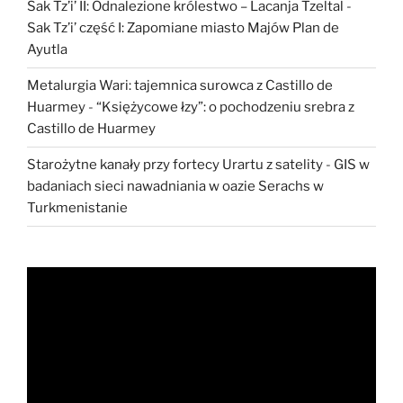
Sak Tz’i’ II: Odnalezione królestwo – Lacanja Tzeltal
-
Sak Tz’i’ część I: Zapomiane miasto Majów Plan de
Ayutla
Metalurgia Wari: tajemnica surowca z Castillo de
Huarmey
-
“Księżycowe łzy”: o pochodzeniu srebra z
Castillo de Huarmey
Starożytne kanały przy fortecy Urartu z satelity
-
GIS w
badaniach sieci nawadniania w oazie Serachs w
Turkmenistanie