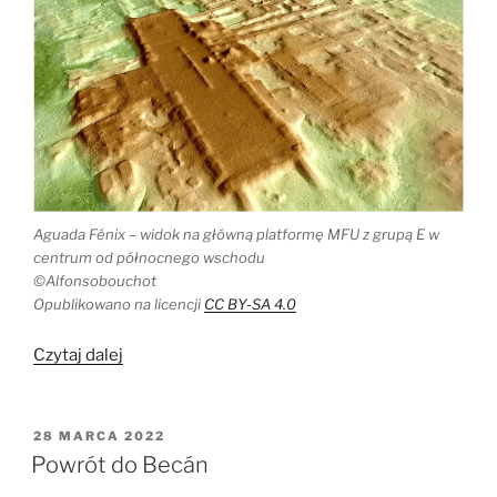
Aguada Fénix – widok na główną platformę MFU z grupą E w
centrum od północnego wschodu
©Alfonsobouchot
Opublikowano na licencji
CC BY-SA 4.0
„Lidar
Czytaj dalej
na
przesmyku
Tehuantepec
OPUBLIKOWANE
28 MARCA 2022
W
i
Powrót do Becán
potężne