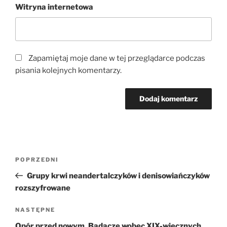
Witryna internetowa
Zapamiętaj moje dane w tej przeglądarce podczas
pisania kolejnych komentarzy.
Nawigacja
Poprzedni
POPRZEDNI
wpisu
wpis
Grupy krwi neandertalczyków i denisowiańczyków
rozszyfrowane
Następny
NASTĘPNE
wpis
Opór przed nowym. Badacze wobec XIX-wiecznych