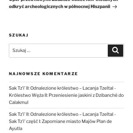
odkryć archeologicznych w północnej Hiszpanii
SZUKAJ
Szukaj:
Szukaj
NAJNOWSZE KOMENTARZE
Sak Tz’i’ II: Odnalezione królestwo – Lacanja Tzeltal
-
Królestwo Węża II: Przeniesienie jaskini z Dzibanché do
Calakmul
Sak Tz’i’ II: Odnalezione królestwo – Lacanja Tzeltal
-
Sak Tz’i’ część I: Zapomiane miasto Majów Plan de
Ayutla