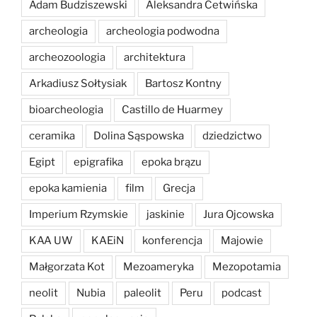
Adam Budziszewski
Aleksandra Cetwińska
archeologia
archeologia podwodna
archeozoologia
architektura
Arkadiusz Sołtysiak
Bartosz Kontny
bioarcheologia
Castillo de Huarmey
ceramika
Dolina Sąspowska
dziedzictwo
Egipt
epigrafika
epoka brązu
epoka kamienia
film
Grecja
Imperium Rzymskie
jaskinie
Jura Ojcowska
KAA UW
KAEiN
konferencja
Majowie
Małgorzata Kot
Mezoameryka
Mezopotamia
neolit
Nubia
paleolit
Peru
podcast