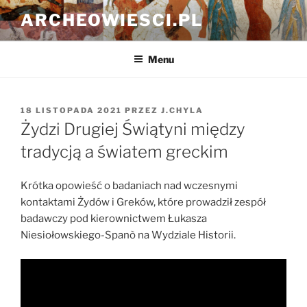
Przejdź
ARCHEOWIESCI.PL
do
treści
Menu
OPUBLIKOWANE
18 LISTOPADA 2021
PRZEZ
J.CHYLA
W
Żydzi Drugiej Świątyni między
tradycją a światem greckim
Krótka opowieść o badaniach nad wczesnymi
kontaktami Żydów i Greków, które prowadził zespół
badawczy pod kierownictwem Łukasza
Niesiołowskiego-Spanò na Wydziale Historii.