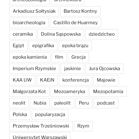
Arkadiusz Sołtysiak
Bartosz Kontny
bioarcheologia
Castillo de Huarmey
ceramika
Dolina Sąspowska
dziedzictwo
Egipt
epigrafika
epoka brązu
epoka kamienia
film
Grecja
Imperium Rzymskie
jaskinie
Jura Ojcowska
KAA UW
KAEiN
konferencja
Majowie
Małgorzata Kot
Mezoameryka
Mezopotamia
neolit
Nubia
paleolit
Peru
podcast
Polska
popularyzacja
Przemysław Trześniowski
Rzym
Uniwersytet Warszawski