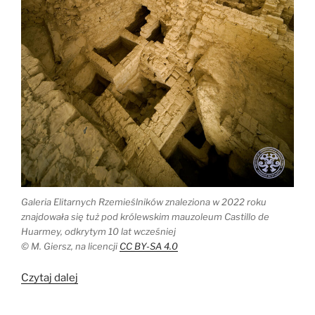
Galeria Elitarnych Rzemieślników znaleziona w 2022 roku
znajdowała się tuż pod królewskim mauzoleum Castillo de
Huarmey, odkrytym 10 lat wcześniej
© M. Giersz, na licencji
CC BY-SA 4.0
„Nowe
Czytaj dalej
odkrycia
w