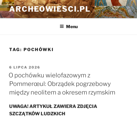
Przejdź
ARCHEOWIESCI.PL
do
treści
Menu
TAG:
POCHÓWKI
OPUBLIKOWANE
6 LIPCA 2026
W
O pochówku wielofazowym z
Pommerœul: Obrządek pogrzebowy
między neolitem a okresem rzymskim
UWAGA! ARTYKUŁ ZAWIERA ZDJĘCIA
SZCZĄTKÓW LUDZKICH