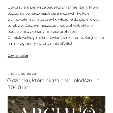
Otworzyłem pierwsze pudełko z fragmentami, które
pozostały po naczyniach ceramicznych. Po kolei
wyjmowałem z niego zabytki włożone do papierowych
toreb z widocznymi jeszcze, choć ciut wyblakłymi,
podpisami wykonanymi przez profesora
Chmielewskiego niemal ćwierć wieku temu. Spojrzałem
na te fragmenty i wtedy mnie olśniło!
„O
Czytaj dalej
trzech
naczyniach,
które
OPUBLIKOWANE
6 LUTEGO 2023
W
sporo
O dziecku, które okazało się młodsze… o
namieszały”
7000 lat