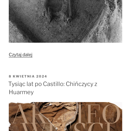
„O
Czytaj dalej
pochówku
wielofazowym
z
OPUBLIKOWANE
8 KWIETNIA 2024
W
Pommerœul:
Tysiąc lat po Castillo: Chińczycy z
Obrządek
Huarmey
pogrzebowy
między
neolitem
a
okresem