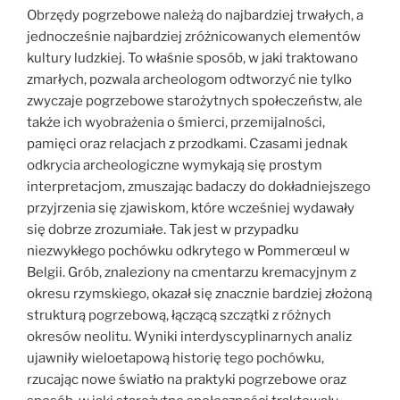
Obrzędy pogrzebowe należą do najbardziej trwałych, a
jednocześnie najbardziej zróżnicowanych elementów
kultury ludzkiej. To właśnie sposób, w jaki traktowano
zmarłych, pozwala archeologom odtworzyć nie tylko
zwyczaje pogrzebowe starożytnych społeczeństw, ale
także ich wyobrażenia o śmierci, przemijalności,
pamięci oraz relacjach z przodkami. Czasami jednak
odkrycia archeologiczne wymykają się prostym
interpretacjom, zmuszając badaczy do dokładniejszego
przyjrzenia się zjawiskom, które wcześniej wydawały
się dobrze zrozumiałe. Tak jest w przypadku
niezwykłego pochówku odkrytego w Pommerœul w
Belgii. Grób, znaleziony na cmentarzu kremacyjnym z
okresu rzymskiego, okazał się znacznie bardziej złożoną
strukturą pogrzebową, łączącą szczątki z różnych
okresów neolitu. Wyniki interdyscyplinarnych analiz
ujawniły wieloetapową historię tego pochówku,
rzucając nowe światło na praktyki pogrzebowe oraz