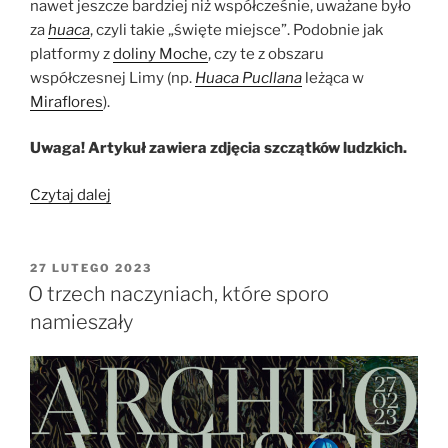
nawet jeszcze bardziej niż współcześnie, uważane było
za
huaca
, czyli takie „święte miejsce”. Podobnie jak
platformy z
doliny Moche
, czy te z obszaru
współczesnej Limy (np.
Huaca Pucllana
leżąca w
Miraflores
).
Uwaga! Artykuł zawiera zdjęcia szczątków ludzkich.
„Tysiąc
Czytaj dalej
lat
po
Castillo:
OPUBLIKOWANE
27 LUTEGO 2023
W
Chińczycy
O trzech naczyniach, które sporo
z
namieszały
Huarmey”