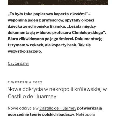
„To była taka papierowa koperta z kośćmi” –
wspomina jeden z profesorów, spytany o kości
dziecka ze schroniska Bramka. „Leżała między
dokumentacją w biurze profesora Chmielewskiego”.
Biuro zlikwidowano po jego śmierci. Dokumentację
trzymam w rękach, ale koperty brak. Tak się
wszystko zaczęło.
„O
Czytaj dalej
dziecku,
które
okazało
OPUBLIKOWANE
2 WRZEŚNIA 2022
W
się
Nowe odkrycia w nekropolii królewskiej w
młodsze…
Castillo de Huarmey
o
7000
Nowe odkrycia w
Castillo de Huarmey
potwierdzają
lat”
poprzednie teorie polskich badaczy
. Nekropola