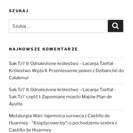
nekropolii
SZUKAJ
królewskiej
w
Szukaj:
Szukaj
Castillo
de
Huarmey”
NAJNOWSZE KOMENTARZE
Sak Tz’i’ II: Odnalezione królestwo – Lacanja Tzeltal
-
Królestwo Węża II: Przeniesienie jaskini z Dzibanché do
Calakmul
Sak Tz’i’ II: Odnalezione królestwo – Lacanja Tzeltal
-
Sak Tz’i’ część I: Zapomiane miasto Majów Plan de
Ayutla
Metalurgia Wari: tajemnica surowca z Castillo de
Huarmey
-
“Księżycowe łzy”: o pochodzeniu srebra z
Castillo de Huarmey