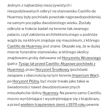
Jednym z najbardziej nieoczywistych i
niespodziewanych odkryć na stanowisku Castillo de
Huarmey były pochówki powstałe najprawdopodobniej
na samym początku dwudziestego wieku. Zostały
odkryte w trakcie badań na terenie tak zwanego
palacio
, czyli założenia architektonicznego u podnóża
wzgórza, na którym znajduje się mauzoleum, z którego
Castillo de Huarmey
jest znane. Okazało się, że w dużej
mierze funeralne stanowisko, w którego okolicy
znajdowano groby datowane od
Horyzontu Wczesnego
(patrz:
Tysiąc lat przed Castillo: Atypowe pochówki z
Huarmey)
, przez
Horyzont Środkowy
(pochówki
związane z obecnością na tym terenie
Imperium Wari
),
po
Horyzont Późny
, być może trwało jako takie w
świadomości nawet dwudziestowiecznych
mieszkańców doliny
Huarmey
. Na pewno samo Castillo,
mocno wyróżniające i wyodrębniające się z krajobrazu,
a przed
wielkim trzęsieniem ziemi z 1970 roku
pewnie