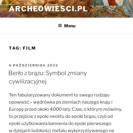
Przejdź
ARCHEOWIESCI.PL
do
treści
Menu
TAG:
FILM
OPUBLIKOWANE
6 PAŹDZIERNIKA 2022
W
Berło z brązu: Symbol zmiany
cywilizacyjnej
Ten fabularyzowany dokument to swego rodzaju
opowieść – wędrówka po ziemiach naszego kraju i
Europy przed około 4000 laty. Czas, o którym mówimy,
to przejście z epoki neolitu do epoki brązu, czyli od
epoki użytkowania kamienia do epoki pierwszego
w dziejach ludzkości metalu wykorzystywanego na