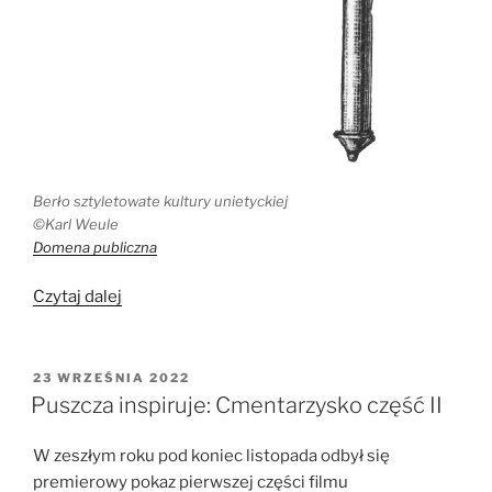
Berło sztyletowate kultury unietyckiej
©Karl Weule
Domena publiczna
„Berło
Czytaj dalej
z
brązu:
Symbol
OPUBLIKOWANE
23 WRZEŚNIA 2022
W
zmiany
Puszcza inspiruje: Cmentarzysko część II
cywilizacyjnej”
W zeszłym roku pod koniec listopada odbył się
premierowy pokaz pierwszej części filmu