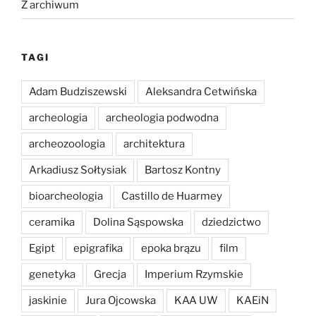
Z archiwum
TAGI
Adam Budziszewski
Aleksandra Cetwińska
archeologia
archeologia podwodna
archeozoologia
architektura
Arkadiusz Sołtysiak
Bartosz Kontny
bioarcheologia
Castillo de Huarmey
ceramika
Dolina Sąspowska
dziedzictwo
Egipt
epigrafika
epoka brązu
film
genetyka
Grecja
Imperium Rzymskie
jaskinie
Jura Ojcowska
KAA UW
KAEiN