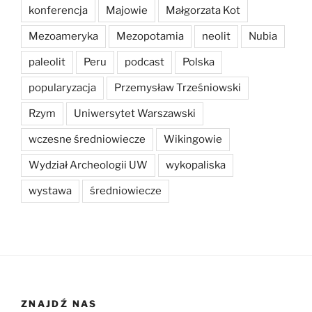
konferencja
Majowie
Małgorzata Kot
Mezoameryka
Mezopotamia
neolit
Nubia
paleolit
Peru
podcast
Polska
popularyzacja
Przemysław Trześniowski
Rzym
Uniwersytet Warszawski
wczesne średniowiecze
Wikingowie
Wydział Archeologii UW
wykopaliska
wystawa
średniowiecze
ZNAJDŹ NAS