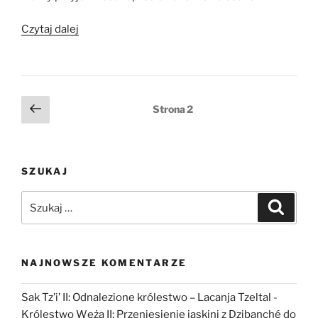
„CMENTARZYSKO
Czytaj dalej
–
film
dokumentalny”
Stronicowanie
Poprzednia
Strona
2
strona
wpisów
SZUKAJ
Szukaj:
Szukaj
NAJNOWSZE KOMENTARZE
Sak Tz’i’ II: Odnalezione królestwo – Lacanja Tzeltal
-
Królestwo Węża II: Przeniesienie jaskini z Dzibanché do