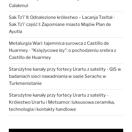
Calakmul
Sak Tz’i’ II: Odnalezione królestwo – Lacanja Tzeltal
-
Sak Tz’i’ część I: Zapomiane miasto Majów Plan de
Ayutla
Metalurgia Wari: tajemnica surowca z Castillo de
Huarmey
-
“Księżycowe łzy”: o pochodzeniu srebra z
Castillo de Huarmey
Starożytne kanały przy fortecy Urartu z satelity
-
GIS w
badaniach sieci nawadniania w oazie Serachs w
Turkmenistanie
Starożytne kanały przy fortecy Urartu z satelity
-
Królestwo Urartu i Metsamor: luksusowa ceramika,
technologia i kontakty handlowe