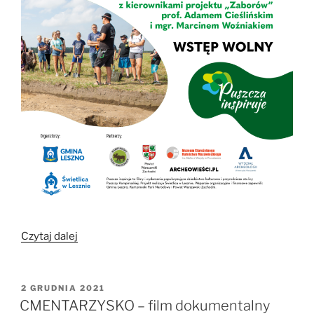
„Puszcza
Czytaj dalej
inspiruje:
Cmentarzysko
część
OPUBLIKOWANE
2 GRUDNIA 2021
W
II”
CMENTARZYSKO – film dokumentalny