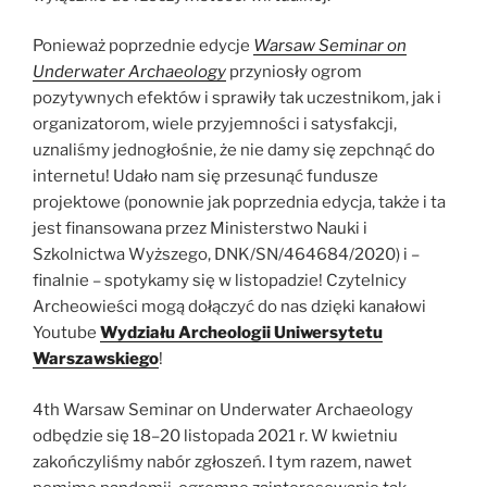
Ponieważ poprzednie edycje
Warsaw Seminar on
Underwater Archaeology
przyniosły ogrom
pozytywnych efektów i sprawiły tak uczestnikom, jak i
organizatorom, wiele przyjemności i satysfakcji,
uznaliśmy jednogłośnie, że nie damy się zepchnąć do
internetu! Udało nam się przesunąć fundusze
projektowe (ponownie jak poprzednia edycja, także i ta
jest finansowana przez Ministerstwo Nauki i
Szkolnictwa Wyższego, DNK/SN/464684/2020) i –
finalnie – spotykamy się w listopadzie! Czytelnicy
Archeowieści mogą dołączyć do nas dzięki kanałowi
Youtube
Wydziału Archeologii Uniwersytetu
Warszawskiego
!
4th Warsaw Seminar on Underwater Archaeology
odbędzie się 18–20 listopada 2021 r. W kwietniu
zakończyliśmy nabór zgłoszeń. I tym razem, nawet