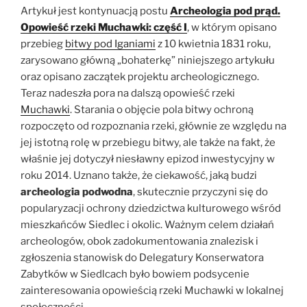
on
Artykuł jest kontynuacją postu
Archeologia pod prąd.
Underwater
Opowieść rzeki Muchawki: część I
,
w którym opisano
Archaeology
przebieg
bitwy pod Iganiami
z 10 kwietnia 1831 roku,
już
zarysowano główną „bohaterkę” niniejszego artykułu
w
oraz opisano zaczątek projektu archeologicznego.
przyszłym
Teraz nadeszła pora na dalszą opowieść rzeki
tygodniu!”
Muchawki
. Starania o objęcie pola bitwy ochroną
rozpoczęto od rozpoznania rzeki, głównie ze względu na
jej istotną rolę w przebiegu bitwy, ale także na fakt, że
właśnie jej dotyczył niesławny epizod inwestycyjny w
roku 2014. Uznano także, że ciekawość, jaką budzi
archeologia podwodna
, skutecznie przyczyni się do
popularyzacji ochrony dziedzictwa kulturowego wśród
mieszkańców Siedlec i okolic. Ważnym celem działań
archeologów, obok zadokumentowania znalezisk i
zgłoszenia stanowisk do Delegatury Konserwatora
Zabytków w Siedlcach było bowiem podsycenie
zainteresowania opowieścią rzeki Muchawki w lokalnej
społeczności.