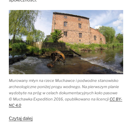
Murowany młyn na rzece Muchawce i podwodne stanowisko
archeologiczne poniżej progu wodnego. Na pierwszym planie
wydobyte na próg w celach dokumentacyjnych koło pasowe
© Muchawka Expedition 2016, opublikowano na licencji
CC BY-
NC 4.0
„Archeologia
Czytaj dalej
pod