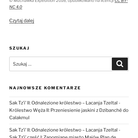
© Muchawka Expedition 2016, opublikowano na licencji
CC BY-
NC 4.0
„Archeologia
Czytaj dalej
pod
prąd.
Opowieść
SZUKAJ
rzeki
Muchawki:
Szukaj:
Szukaj
część
I”
NAJNOWSZE KOMENTARZE
Sak Tz’i’ II: Odnalezione królestwo – Lacanja Tzeltal
-
Królestwo Węża II: Przeniesienie jaskini z Dzibanché do
Calakmul
Sak Tz’i’ II: Odnalezione królestwo – Lacanja Tzeltal
-
Sak Tz’i’ część I: Zapomiane miasto Majów Plan de