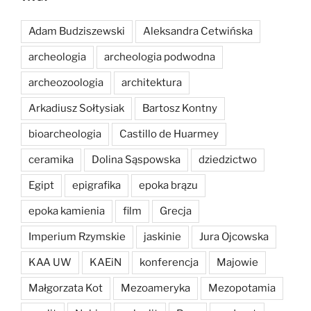
Adam Budziszewski
Aleksandra Cetwińska
archeologia
archeologia podwodna
archeozoologia
architektura
Arkadiusz Sołtysiak
Bartosz Kontny
bioarcheologia
Castillo de Huarmey
ceramika
Dolina Sąspowska
dziedzictwo
Egipt
epigrafika
epoka brązu
epoka kamienia
film
Grecja
Imperium Rzymskie
jaskinie
Jura Ojcowska
KAA UW
KAEiN
konferencja
Majowie
Małgorzata Kot
Mezoameryka
Mezopotamia