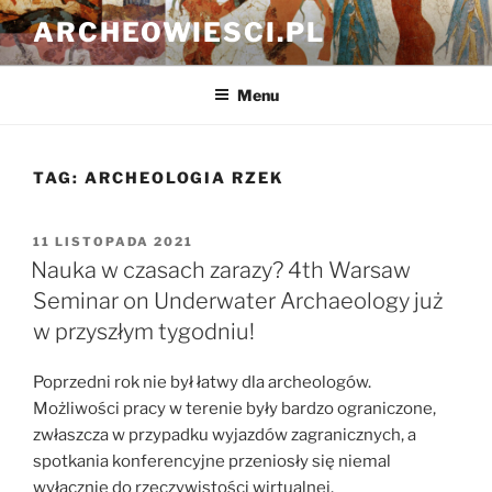
Przejdź
ARCHEOWIESCI.PL
do
treści
Menu
TAG:
ARCHEOLOGIA RZEK
OPUBLIKOWANE
11 LISTOPADA 2021
W
Nauka w czasach zarazy? 4th Warsaw
Seminar on Underwater Archaeology już
w przyszłym tygodniu!
Poprzedni rok nie był łatwy dla archeologów.
Możliwości pracy w terenie były bardzo ograniczone,
zwłaszcza w przypadku wyjazdów zagranicznych, a
spotkania konferencyjne przeniosły się niemal
wyłącznie do rzeczywistości wirtualnej.