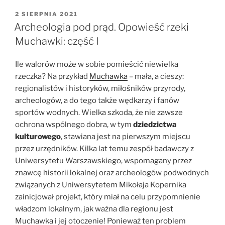
prąd.
Opowieść
OPUBLIKOWANE
2 SIERPNIA 2021
W
rzeki
Archeologia pod prąd. Opowieść rzeki
Muchawki:
Muchawki: część I
część
II”
Ile walorów może w sobie pomieścić niewielka
rzeczka? Na przykład
Muchawka
– mała, a cieszy:
regionalistów i historyków, miłośników przyrody,
archeologów, a do tego także wędkarzy i fanów
sportów wodnych. Wielka szkoda, że nie zawsze
ochrona wspólnego dobra, w tym
dziedzictwa
kulturowego
, stawiana jest na pierwszym miejscu
przez urzędników. Kilka lat temu zespół badawczy z
Uniwersytetu Warszawskiego, wspomagany przez
znawcę historii lokalnej oraz archeologów podwodnych
związanych z Uniwersytetem Mikołaja Kopernika
zainicjował projekt, który miał na celu przypomnienie
władzom lokalnym, jak ważna dla regionu jest
Muchawka i jej otoczenie! Ponieważ ten problem