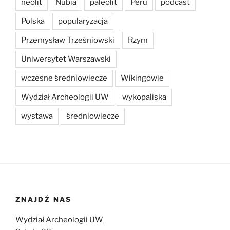
neolit
Nubia
paleolit
Peru
podcast
Polska
popularyzacja
Przemysław Trześniowski
Rzym
Uniwersytet Warszawski
wczesne średniowiecze
Wikingowie
Wydział Archeologii UW
wykopaliska
wystawa
średniowiecze
ZNAJDŹ NAS
Wydział Archeologii UW