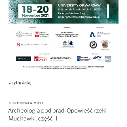
„Nauka
Czytaj dalej
w
czasach
zarazy?
OPUBLIKOWANE
5 SIERPNIA 2021
W
4th
Archeologia pod prąd. Opowieść rzeki
Warsaw
Muchawki: część II
Seminar