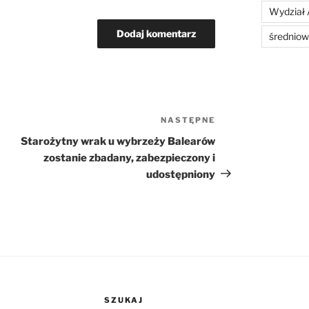
Wydział 
średniow
NASTĘPNE
Następny
wpis
Starożytny wrak u wybrzeży Balearów
zostanie zbadany, zabezpieczony i
udostępniony
SZUKAJ