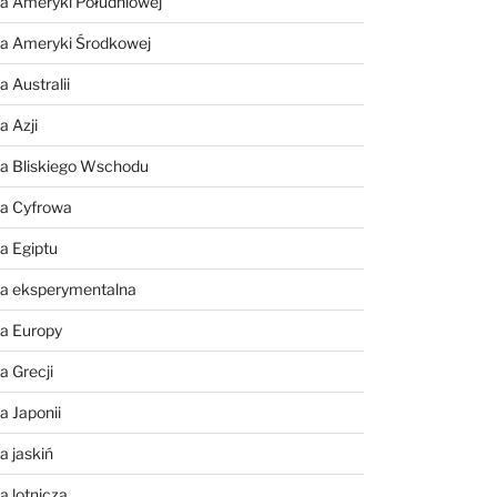
a Ameryki Południowej
ia Ameryki Środkowej
 Australii
a Azji
ia Bliskiego Wschodu
ia Cyfrowa
a Egiptu
ia eksperymentalna
ia Europy
a Grecji
a Japonii
a jaskiń
a lotnicza