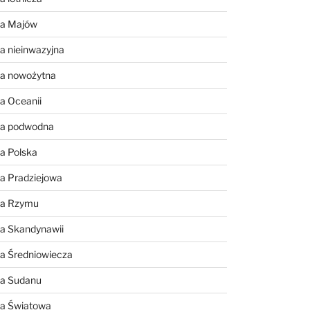
ia Majów
a nieinwazyjna
ia nowożytna
a Oceanii
ia podwodna
a Polska
a Pradziejowa
ia Rzymu
ia Skandynawii
ia Średniowiecza
ia Sudanu
ia Światowa