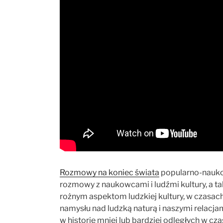
Rozmowy na koniec świata
popularno-naukow
rozmowy z naukowcami i ludźmi kultury, a ta
rożnym aspektom ludzkiej kultury, w czasach
namysłu nad ludzką naturą i naszymi relacja
w historię mniej lub bardziej odległych w c