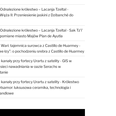
I: Odnalezione królestwo – Lacanja Tzeltal
-
Węża II: Przeniesienie jaskini z Dzibanché do
I: Odnalezione królestwo – Lacanja Tzeltal
-
Sak Tz’i’
apomiane miasto Majów Plan de Ayutla
 Wari: tajemnica surowca z Castillo de Huarmey
-
e łzy”: o pochodzeniu srebra z Castillo de Huarmey
kanały przy fortecy Urartu z satelity
-
GIS w
sieci nawadniania w oazie Serachs w
tanie
kanały przy fortecy Urartu z satelity
-
Królestwo
etsamor: luksusowa ceramika, technologia i
handlowe