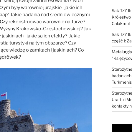
kierują swoje zainteresowania? Kto i
m były warownie jurajskie i jakie ich
Sak Tz’i’ I
siaj? Jakie badania nad średniowiecznymi
Królestwo 
Czy rekonstruować warownie na Jurze?
Calakmul
e Wyżyny Krakowsko-Częstochowskiej? Jak
Sak Tz’i’ I
skiniach i jakie są ich efekty? Jakie
część I: Z
stia turystyki na tym obszarze? Czy
rające wiedzę o zamkach i jaskiniach? Co
Metalurgia
wędrówek?
“Księżycow
Starożytne 
badaniach 
Turkmenis
Starożytne 
Urartu i M
kontakty 