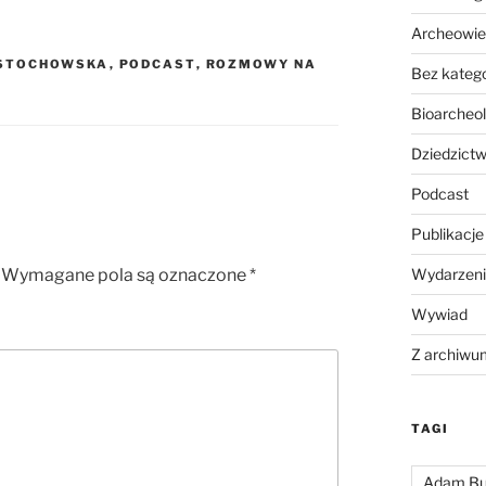
Archeowie
ĘSTOCHOWSKA
,
PODCAST
,
ROZMOWY NA
Bez katego
Bioarcheol
Dziedzictw
Podcast
Publikacje
Wymagane pola są oznaczone
*
Wydarzeni
Wywiad
Z archiwu
TAGI
Adam Bu