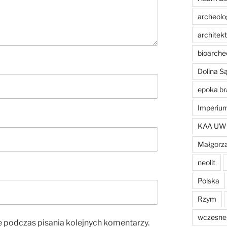
archeolo
architek
bioarche
Dolina 
epoka br
Imperiu
KAA UW
Małgorza
neolit
Polska
Rzym
wczesne 
e podczas pisania kolejnych komentarzy.