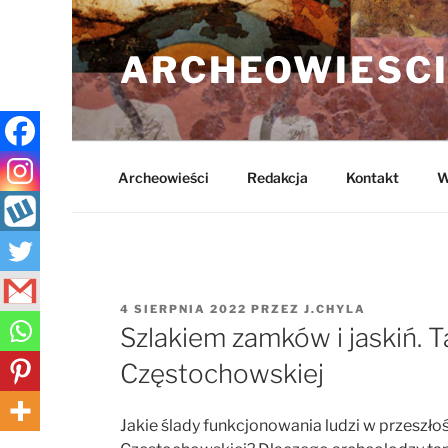
Przejdź
do
ARCHEOWIESCI
treści
Archeowieści
Redakcja
Kontakt
W
OPUBLIKOWANE
4 SIERPNIA 2022
PRZEZ
J.CHYLA
W
Szlakiem zamków i jaskiń. 
Częstochowskiej
Jakie ślady funkcjonowania ludzi w przeszło