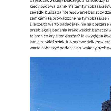
Częstochowskiej? Dlaczego archeolodzy tam 
kiedy budował zamki na tamtym obszarze? Czy
zagadki budzą zainteresowanie badaczy dzi
zamkami są prowadzone na tym obszarze ? 
Dlaczego warto badać jaskinie na obszarz
przebiegają badania krakowskich badaczy w ja
tajemnice kryje ten obszar? Jak wygląda kwe
istnieją jakieś szlaki lub przewodniki zawie
warto zobaczyć podczas np. wakacyjnych 