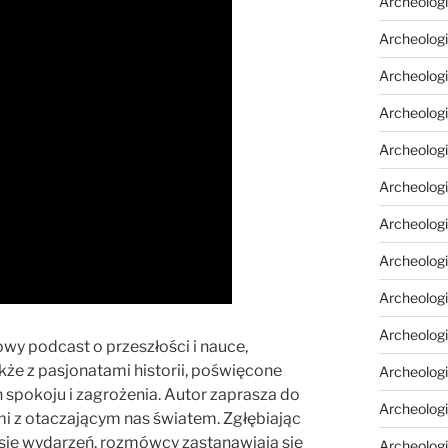
Archeologi
Archeolog
Archeologia
Archeologi
Archeolog
Archeolog
Archeologi
Archeolog
Archeolog
Archeologi
y podcast o przeszłości i nauce,
kże z pasjonatami historii, poświęcone
Archeologi
 spokoju i zagrożenia. Autor zaprasza do
Archeologi
mi z otaczającym nas światem. Zgłębiając
zasie wydarzeń, rozmówcy zastanawiają się
Archeologi