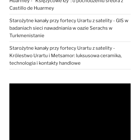
Huarmey
-
“Księżycowe łzy”: o pochodzeniu srebra z
Castillo de Huarmey
Starożytne kanały przy fortecy Urartu z satelity
-
GIS w
badaniach sieci nawadniania w oazie Serachs w
Turkmenistanie
Starożytne kanały przy fortecy Urartu z satelity
-
Królestwo Urartu i Metsamor: luksusowa ceramika,
technologia i kontakty handlowe