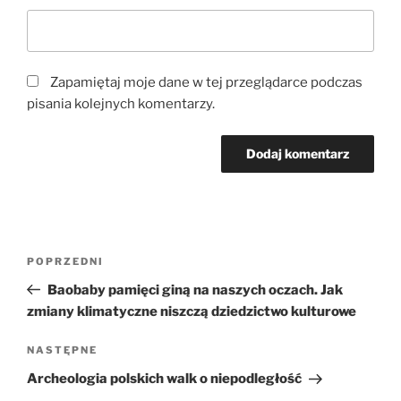
Zapamiętaj moje dane w tej przeglądarce podczas
pisania kolejnych komentarzy.
Nawigacja
Poprzedni
POPRZEDNI
wpisu
wpis
Baobaby pamięci giną na naszych oczach. Jak
zmiany klimatyczne niszczą dziedzictwo kulturowe
Następny
NASTĘPNE
wpis
Archeologia polskich walk o niepodległość