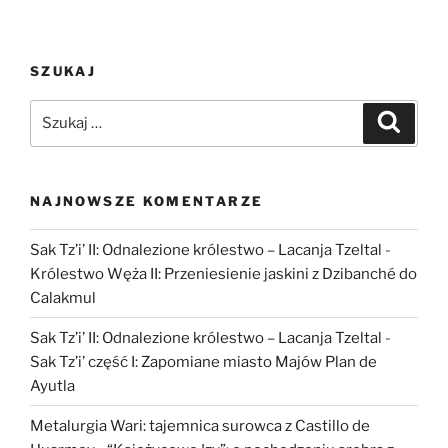
SZUKAJ
Szukaj:
Szukaj
NAJNOWSZE KOMENTARZE
Sak Tz’i’ II: Odnalezione królestwo – Lacanja Tzeltal
-
Królestwo Węża II: Przeniesienie jaskini z Dzibanché do
Calakmul
Sak Tz’i’ II: Odnalezione królestwo – Lacanja Tzeltal
-
Sak Tz’i’ część I: Zapomiane miasto Majów Plan de
Ayutla
Metalurgia Wari: tajemnica surowca z Castillo de