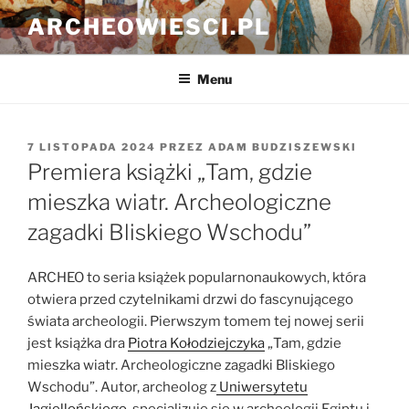
Przejdź
ARCHEOWIESCI.PL
do
treści
Menu
OPUBLIKOWANE
7 LISTOPADA 2024
PRZEZ
ADAM BUDZISZEWSKI
W
Premiera książki „Tam, gdzie
mieszka wiatr. Archeologiczne
zagadki Bliskiego Wschodu”
ARCHEO to seria książek popularnonaukowych, która
otwiera przed czytelnikami drzwi do fascynującego
świata archeologii. Pierwszym tomem tej nowej serii
jest książka dra
Piotra Kołodziejczyka
„Tam, gdzie
mieszka wiatr. Archeologiczne zagadki Bliskiego
Wschodu”. Autor, archeolog z
Uniwersytetu