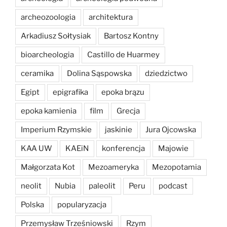
archeozoologia
architektura
Arkadiusz Sołtysiak
Bartosz Kontny
bioarcheologia
Castillo de Huarmey
ceramika
Dolina Sąspowska
dziedzictwo
Egipt
epigrafika
epoka brązu
epoka kamienia
film
Grecja
Imperium Rzymskie
jaskinie
Jura Ojcowska
KAA UW
KAEiN
konferencja
Majowie
Małgorzata Kot
Mezoameryka
Mezopotamia
neolit
Nubia
paleolit
Peru
podcast
Polska
popularyzacja
Przemysław Trześniowski
Rzym