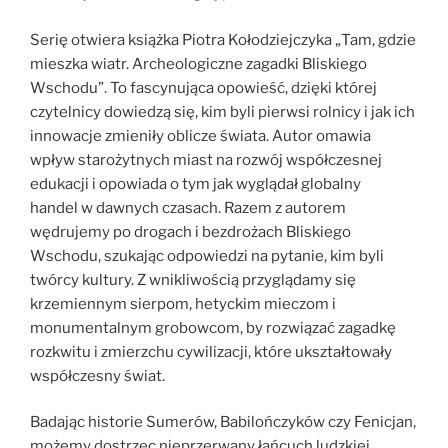
Serię otwiera książka Piotra Kołodziejczyka „Tam, gdzie
mieszka wiatr. Archeologiczne zagadki Bliskiego
Wschodu”. To fascynująca opowieść, dzięki której
czytelnicy dowiedzą się, kim byli pierwsi rolnicy i jak ich
innowacje zmieniły oblicze świata. Autor omawia
wpływ starożytnych miast na rozwój współczesnej
edukacji i opowiada o tym jak wyglądał globalny
handel w dawnych czasach. Razem z autorem
wędrujemy po drogach i bezdrożach Bliskiego
Wschodu, szukając odpowiedzi na pytanie, kim byli
twórcy kultury. Z wnikliwością przyglądamy się
krzemiennym sierpom, hetyckim mieczom i
monumentalnym grobowcom, by rozwiązać zagadkę
rozkwitu i zmierzchu cywilizacji, które ukształtowały
współczesny świat.
Badając historie Sumerów, Babilończyków czy Fenicjan,
możemy dostrzec nieprzerwany łańcuch ludzkiej