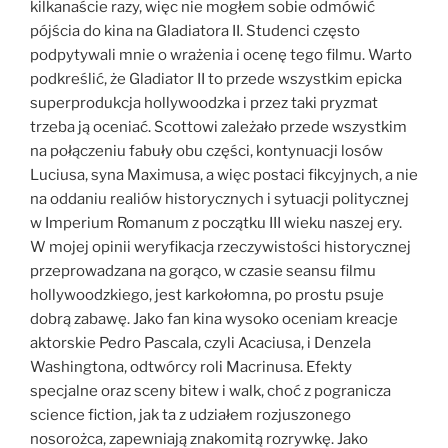
kilkanaście razy, więc nie mogłem sobie odmówić
pójścia do kina na Gladiatora II. Studenci często
podpytywali mnie o wrażenia i ocenę tego filmu. Warto
podkreślić, że Gladiator II to przede wszystkim epicka
superprodukcja hollywoodzka i przez taki pryzmat
trzeba ją oceniać. Scottowi zależało przede wszystkim
na połączeniu fabuły obu części, kontynuacji losów
Luciusa, syna Maximusa, a więc postaci fikcyjnych, a nie
na oddaniu realiów historycznych i sytuacji politycznej
w Imperium Romanum z początku III wieku naszej ery.
W mojej opinii weryfikacja rzeczywistości historycznej
przeprowadzana na gorąco, w czasie seansu filmu
hollywoodzkiego, jest karkołomna, po prostu psuje
dobrą zabawę. Jako fan kina wysoko oceniam kreacje
aktorskie Pedro Pascala, czyli Acaciusa, i Denzela
Washingtona, odtwórcy roli Macrinusa. Efekty
specjalne oraz sceny bitew i walk, choć z pogranicza
science fiction, jak ta z udziałem rozjuszonego
nosorożca, zapewniają znakomitą rozrywkę. Jako