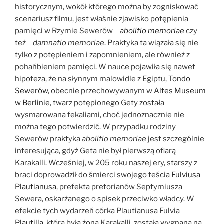
historycznym, wokół którego można by zogniskować
scenariusz filmu, jest właśnie zjawisko potępienia
pamięci w Rzymie Sewerów ‒
abolitio memoriae
czy
też ‒
damnatio memoriae
. Praktyka ta wiązała się nie
tylko z potępieniem i zapomnieniem, ale również z
pohańbieniem pamięci. W nauce pojawiła się nawet
hipoteza, że na słynnym malowidle z Egiptu,
Tondo
Sewerów
, obecnie przechowywanym w
Altes Museum
w Berlinie
, twarz potępionego Gety została
wysmarowana fekaliami, choć jednoznacznie nie
można tego potwierdzić. W przypadku rodziny
Sewerów praktyka
abolitio memoriae
jest szczególnie
interesująca, gdyż Geta nie był pierwszą ofiarą
Karakalli. Wcześniej, w 205 roku naszej ery, starszy z
braci doprowadził do śmierci swojego teścia
Fulviusa
Plautianusa
, prefekta pretorianów Septymiusza
Sewera, oskarżanego o spisek przeciwko władcy. W
efekcie tych wydarzeń córka Plautianusa Fulvia
Plautilla
, która była żoną Karakalli, została wygnana na