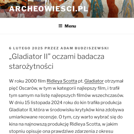
Przejdź
ARCHEOWIESCI.PL
do
treści
Menu
OPUBLIKOWANE
6 LUTEGO 2025
PRZEZ
ADAM BUDZISZEWSKI
W
„Gladiator II” oczami badacza
starożytności
W roku 2000 film
Ridleya Scotta
pt.
Gladiator
otrzymał
pięć Oscarów, w tym w kategorii najlepszy film, i trafił
tym samym na listę najlepszych filmów wszechczasów.
W dniu 15 listopada 2024 roku do kin trafiła produkcja
Gladiator II, która w środowisku krytyków kina zdobywa
umiarkowane recenzje. O tym, czy warto wybrać się do
kina na najnowszą produkcję Ridleya Scotta, w jakim
stopniu opisuje ona prawdziwe zdarzenia z okresu