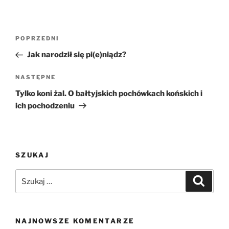
Nawigacja
Poprzedni
POPRZEDNI
wpisu
wpis
Jak narodził się pi(e)niądz?
Następny
NASTĘPNE
wpis
Tylko koni żal. O bałtyjskich pochówkach końskich i
ich pochodzeniu
SZUKAJ
Szukaj:
Szukaj
NAJNOWSZE KOMENTARZE