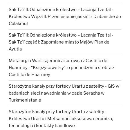
Sak Tz’i’ II: Odnalezione królestwo – Lacanja Tzeltal
-
Królestwo Węża II: Przeniesienie jaskini z Dzibanché do
Calakmul
Sak Tz’i’ II: Odnalezione królestwo – Lacanja Tzeltal
-
Sak Tz’i’ część I: Zapomiane miasto Majów Plan de
Ayutla
Metalurgia Wari: tajemnica surowca z Castillo de
Huarmey
-
“Księżycowe łzy”: o pochodzeniu srebra z
Castillo de Huarmey
Starożytne kanały przy fortecy Urartu z satelity
-
GIS w
badaniach sieci nawadniania w oazie Serachs w
Turkmenistanie
Starożytne kanały przy fortecy Urartu z satelity
-
Królestwo Urartu i Metsamor: luksusowa ceramika,
technologia i kontakty handlowe