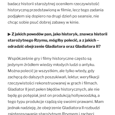
badacz historii starożytnej oceniłem rzeczywistość
historyczną przedstawioną w filmie, lecz tego zadania
podjąłem się dopiero na drugi dzień po seansie, nie
chcąc sobie psuć dobrej zabawy w kinie.
▶ Z jakich powodów pan, jako historyk, znawca historii
starożytnego Rzymu, mógłby polecić, a z jakich ‒
odradzić obejrzenie Gladiatora oraz Gladiatora II?
Współcześnie gry i filmy historyczne często są
jedynym źródłem wiedzy młodych ludzi o antyku.
Można polecić je wszystkim, ale tylko wtedy, gdy
zachęcą do dalszych poszukiwań, lektur, weryfikacji
rzeczywistości rekonstruowanej w grach i filmach.
Gladiator II jest pełen błędów historycznych, ale nie
będę go potępiał, jest on produkcją hollywoodzką, a
tego typu produkcje rządzą się swoimi prawami. Mam
jednak nadzieję, że obejrzenie Gladiatora II rozbudzi
zainteresowanie starożytnym Rzymem i zachęci