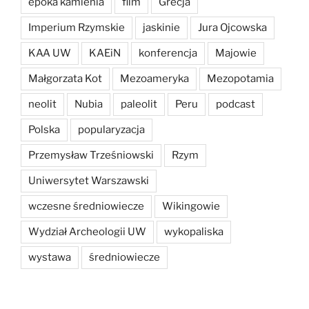
epoka kamienia
film
Grecja
Imperium Rzymskie
jaskinie
Jura Ojcowska
KAA UW
KAEiN
konferencja
Majowie
Małgorzata Kot
Mezoameryka
Mezopotamia
neolit
Nubia
paleolit
Peru
podcast
Polska
popularyzacja
Przemysław Trześniowski
Rzym
Uniwersytet Warszawski
wczesne średniowiecze
Wikingowie
Wydział Archeologii UW
wykopaliska
wystawa
średniowiecze