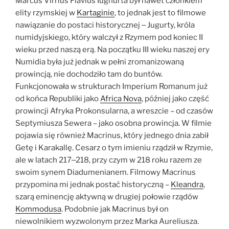
Marcus Virrius Flavius Iughurta był nawet członkiem
elity rzymskiej w
Kartaginie
, to jednak jest to filmowe
nawiązanie do postaci historycznej ‒ Jugurty, króla
numidyjskiego, który walczył z Rzymem pod koniec II
wieku przed naszą erą. Na początku III wieku naszej ery
Numidia była już jednak w pełni zromanizowaną
prowincją, nie dochodziło tam do buntów.
Funkcjonowała w strukturach Imperium Romanum już
od końca Republiki jako
Africa Nova
, później jako część
prowincji Afryka Prokonsularna, a wreszcie – od czasów
Septymiusza Sewera – jako osobna prowincja. W filmie
pojawia się również Macrinus, który jednego dnia zabił
Getę i Karakallę. Cesarz o tym imieniu rządził w Rzymie,
ale w latach 217‒218, przy czym w 218 roku razem ze
swoim synem Diadumenianem. Filmowy Macrinus
przypomina mi jednak postać historyczną –
Kleandra
,
szarą eminencję aktywną w drugiej połowie rządów
Kommodusa
. Podobnie jak Macrinus był on
niewolnikiem wyzwolonym przez Marka Aureliusza.