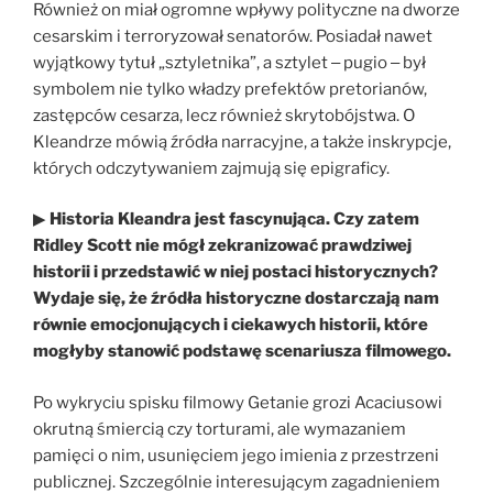
Również on miał ogromne wpływy polityczne na dworze
cesarskim i terroryzował senatorów. Posiadał nawet
wyjątkowy tytuł „sztyletnika”, a sztylet ‒ pugio ‒ był
symbolem nie tylko władzy prefektów pretorianów,
zastępców cesarza, lecz również skrytobójstwa. O
Kleandrze mówią źródła narracyjne, a także inskrypcje,
których odczytywaniem zajmują się epigraficy.
▶
Historia Kleandra jest fascynująca. Czy zatem
Ridley Scott nie mógł zekranizować prawdziwej
historii i przedstawić w niej postaci historycznych?
Wydaje się, że źródła historyczne dostarczają nam
równie emocjonujących i ciekawych historii, które
mogłyby stanowić podstawę scenariusza filmowego.
Po wykryciu spisku filmowy Getanie grozi Acaciusowi
okrutną śmiercią czy torturami, ale wymazaniem
pamięci o nim, usunięciem jego imienia z przestrzeni
publicznej. Szczególnie interesującym zagadnieniem