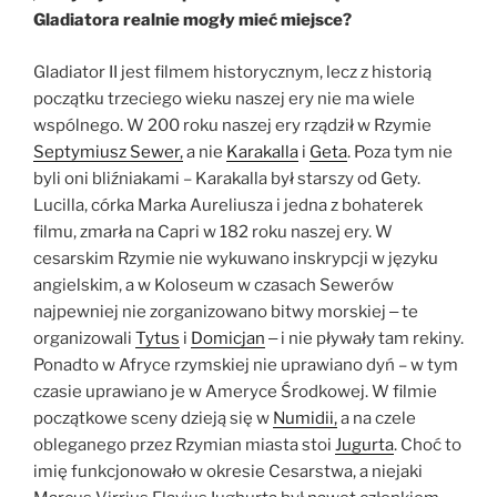
Gladiatora realnie mogły mieć miejsce?
Gladiator II jest filmem historycznym, lecz z historią
początku trzeciego wieku naszej ery nie ma wiele
wspólnego. W 200 roku naszej ery rządził w Rzymie
Septymiusz Sewer,
a nie
Karakalla
i
Geta
. Poza tym nie
byli oni bliźniakami – Karakalla był starszy od Gety.
Lucilla, córka Marka Aureliusza i jedna z bohaterek
filmu, zmarła na Capri w 182 roku naszej ery. W
cesarskim Rzymie nie wykuwano inskrypcji w języku
angielskim, a w Koloseum w czasach Sewerów
najpewniej nie zorganizowano bitwy morskiej ‒ te
organizowali
Tytus
i
Domicjan
‒ i nie pływały tam rekiny.
Ponadto w Afryce rzymskiej nie uprawiano dyń – w tym
czasie uprawiano je w Ameryce Środkowej. W filmie
początkowe sceny dzieją się w
Numidii,
a na czele
obleganego przez Rzymian miasta stoi
Jugurta
. Choć to
imię funkcjonowało w okresie Cesarstwa, a niejaki