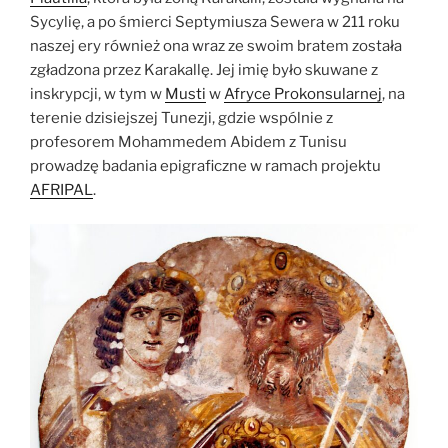
Sycylię, a po śmierci Septymiusza Sewera w 211 roku
naszej ery również ona wraz ze swoim bratem została
zgładzona przez Karakallę. Jej imię było skuwane z
inskrypcji, w tym w
Musti
w
Afryce Prokonsularnej
, na
terenie dzisiejszej Tunezji, gdzie wspólnie z
profesorem Mohammedem Abidem z Tunisu
prowadzę badania epigraficzne w ramach projektu
AFRIPAL
.