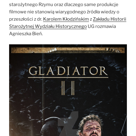
starożytnego Rzymu oraz dlaczego same produkcje
filmowe nie stanowią wiarygodnego źródła wiedzy o
przeszłości z dr.
Karolem Kłodzińskim
z
Zakładu Historii
Starożytnej Wydziału Historycznego
UG rozmawia
Agnieszka Bień.