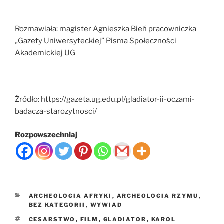
Rozmawiała: magister Agnieszka Bień pracowniczka
„Gazety Uniwersyteckiej” Pisma Społeczności
Akademickiej UG
Źródło: https://gazeta.ug.edu.pl/gladiator-ii-oczami-
badacza-starozytnosci/
Rozpowszechniaj
KATEGORIE
ARCHEOLOGIA AFRYKI
,
ARCHEOLOGIA RZYMU
,
BEZ KATEGORII
,
WYWIAD
TAGI
CESARSTWO
,
FILM
,
GLADIATOR
,
KAROL