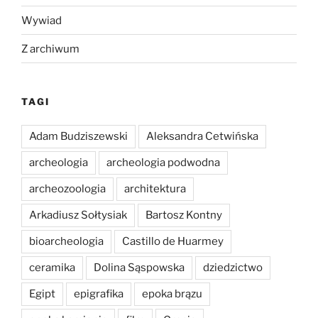
Wywiad
Z archiwum
TAGI
Adam Budziszewski
Aleksandra Cetwińska
archeologia
archeologia podwodna
archeozoologia
architektura
Arkadiusz Sołtysiak
Bartosz Kontny
bioarcheologia
Castillo de Huarmey
ceramika
Dolina Sąspowska
dziedzictwo
Egipt
epigrafika
epoka brązu