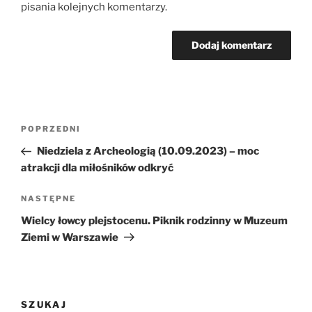
pisania kolejnych komentarzy.
Nawigacja
Poprzedni
POPRZEDNI
wpisu
wpis
Niedziela z Archeologią (10.09.2023) – moc
atrakcji dla miłośników odkryć
Następny
NASTĘPNE
wpis
Wielcy łowcy plejstocenu. Piknik rodzinny w Muzeum
Ziemi w Warszawie
SZUKAJ