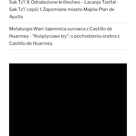
Sak Tz’i’ II: Odnalezione królestwo – Lacanja Tzeltal
-
Sak Tz’i’ część I: Zapomiane miasto Majów Plan de
Ayutla
Metalurgia Wari: tajemnica surowca z Castillo de
Huarmey
-
“Księżycowe łzy”: o pochodzeniu srebra z
Castillo de Huarmey