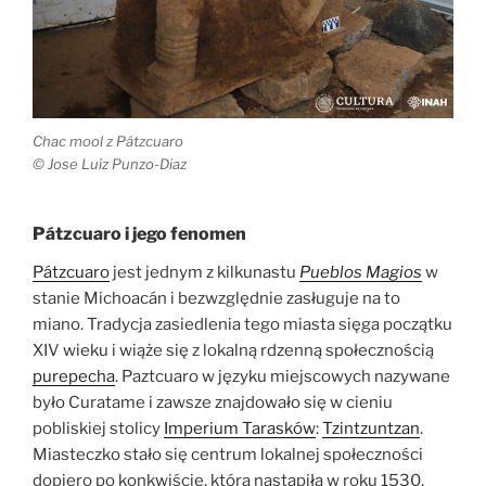
Chac mool z Pátzcuaro
© Jose Luiz Punzo-Diaz
Pátzcuaro i jego fenomen
Pátzcuaro
jest jednym z kilkunastu
Pueblos Magios
w
stanie Michoacán i bezwzględnie zasługuje na to
miano. Tradycja zasiedlenia tego miasta sięga początku
XIV wieku i wiąże się z lokalną rdzenną społecznością
purepecha
. Paztcuaro w języku miejscowych nazywane
było Curatame i zawsze znajdowało się w cieniu
pobliskiej stolicy
Imperium Tarasków
:
Tzintzuntzan
.
Miasteczko stało się centrum lokalnej społeczności
dopiero po konkwiście, która nastąpiła w roku 1530,