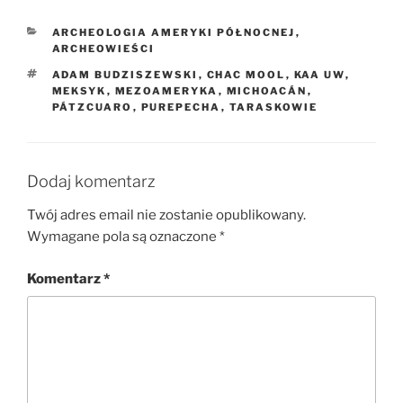
KATEGORIE
ARCHEOLOGIA AMERYKI PÓŁNOCNEJ
,
ARCHEOWIEŚCI
TAGI
ADAM BUDZISZEWSKI
,
CHAC MOOL
,
KAA UW
,
MEKSYK
,
MEZOAMERYKA
,
MICHOACÁN
,
PÁTZCUARO
,
PUREPECHA
,
TARASKOWIE
Dodaj komentarz
Twój adres email nie zostanie opublikowany.
Wymagane pola są oznaczone
*
Komentarz
*