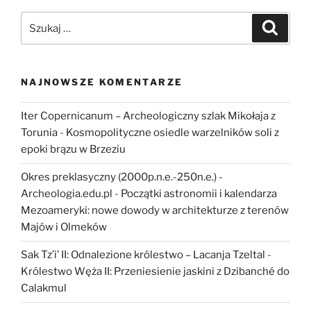
Szukaj:
Szukaj
NAJNOWSZE KOMENTARZE
Iter Copernicanum – Archeologiczny szlak Mikołaja z
Torunia
-
Kosmopolityczne osiedle warzelników soli z
epoki brązu w Brzeziu
Okres preklasyczny (2000p.n.e.-250n.e.) -
Archeologia.edu.pl
-
Początki astronomii i kalendarza
Mezoameryki: nowe dowody w architekturze z terenów
Majów i Olmeków
Sak Tz’i’ II: Odnalezione królestwo – Lacanja Tzeltal
-
Królestwo Węża II: Przeniesienie jaskini z Dzibanché do
Calakmul