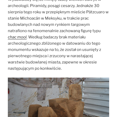
archeologii. Piramidy, posągi cesarzy. Jednakże 30
sierpnia tego roku w przepięknym mieście Pátzcuaro
w
stanie Michoacán w Meksyku, w trakcie prac
budowlanych nad nowym rynkiem targowym
natrafiono na fenomenalnie zachowaną figurę typu
chac mool
.
Według badaczy brak materiału
archeologicznego zbliżonego w datowaniu do tego
monumentu wskazuje na to, że został on usunięty z
pierwotnego miejsca i zrzucony w narastającej
warstwie budowlanej miasta, zapewne w okresie
następującym po konkwiście.