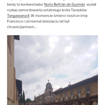
kiedy to konkwistador
Nuño Beltrán de Guzmán
wydał
rozkaz zamordowania ostatniego króla Tarasków
Tangaxoana II
. W momencie śmierci nosił on imię
Francisco i od niemal dziesięciu lat był
chrześcijaninem…