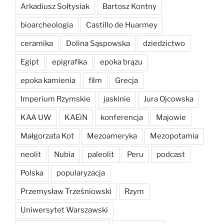
Arkadiusz Sołtysiak
Bartosz Kontny
bioarcheologia
Castillo de Huarmey
ceramika
Dolina Sąspowska
dziedzictwo
Egipt
epigrafika
epoka brązu
epoka kamienia
film
Grecja
Imperium Rzymskie
jaskinie
Jura Ojcowska
KAA UW
KAEiN
konferencja
Majowie
Małgorzata Kot
Mezoameryka
Mezopotamia
neolit
Nubia
paleolit
Peru
podcast
Polska
popularyzacja
Przemysław Trześniowski
Rzym
Uniwersytet Warszawski