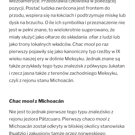
Mezoameryce. Przedstawia człowieka w półleżącej
pozycji. Postać ludzka zwrócona jest frontem do
przodu, wspiera się na łokciach i podtrzymuje miskę lub
dysk na brzuchu. O ile ich symbolika i przeznaczenie nie
jest w pełni znane, to wielokrotnie sugerowano, że
miały służyć jako ołtarze do składania ofiar z ludzi lub
jako trony lokalnych władców.
Chac mool
po raz
pierwszy pojawiły się jako kanoniczny typ rzeźby w IX
wieku naszej ery w dolinie Meksyku. Jednak znane są
także przykłady tego typu znalezisk z półwyspu Jukatan
i rzecz jasna także z terenów zachodniego Meksyku,
czyli z rejonu stanu Michoacán.
Chac mool
z Michoacán
Nie jest to jednak pierwsze tego typu znalezisko z
rejonu jeziora Pátzcuaro. Pierwszy
chaco mool
z
Michoacán został odkryty w bliskiej okolicy stanowiska
Ihuatzio
i zakupiony tamże przez norweskiego