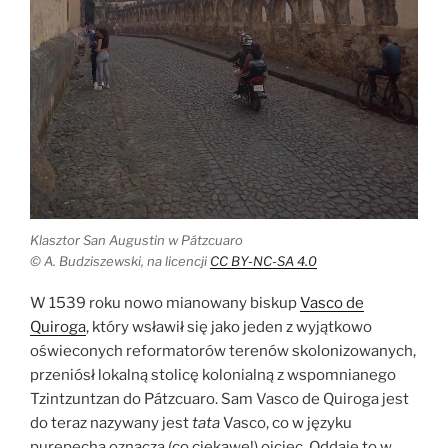
Klasztor San Augustin w Pátzcuaro
© A. Budziszewski, na licencji
CC BY-NC-SA 4.0
W 1539 roku nowo mianowany biskup
Vasco de
Quiroga
, który wsławił się jako jeden z wyjątkowo
oświeconych reformatorów terenów skolonizowanych,
przeniósł lokalną stolicę kolonialną z wspomnianego
Tzintzuntzan do Pátzcuaro. Sam Vasco de Quiroga jest
do teraz nazywany jest
tata
Vasco, co w języku
purepecha oznacza (co ciekawe!) ojciec. Oddaje to w