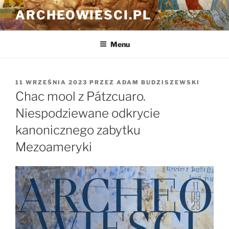
Przejdź
ARCHEOWIESCI.PL
do
treści
Menu
OPUBLIKOWANE
11 WRZEŚNIA 2023
PRZEZ
ADAM BUDZISZEWSKI
W
Chac mool z Pátzcuaro.
Niespodziewane odkrycie
kanonicznego zabytku
Mezoameryki