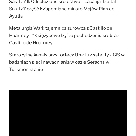
Sak Tz’i’ II: Odnalezione królestwo – Lacanja Tzeltal
-
Sak Tz’i’ część I: Zapomiane miasto Majów Plan de
Ayutla
Metalurgia Wari: tajemnica surowca z Castillo de
Huarmey
-
“Księżycowe łzy”: o pochodzeniu srebra z
Castillo de Huarmey
Starożytne kanały przy fortecy Urartu z satelity
-
GIS w
badaniach sieci nawadniania w oazie Serachs w
Turkmenistanie