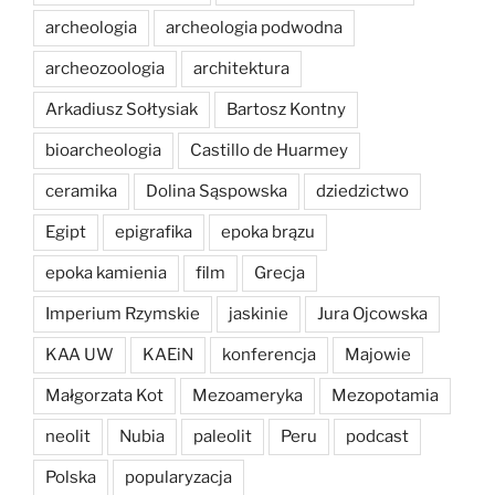
archeologia
archeologia podwodna
archeozoologia
architektura
Arkadiusz Sołtysiak
Bartosz Kontny
bioarcheologia
Castillo de Huarmey
ceramika
Dolina Sąspowska
dziedzictwo
Egipt
epigrafika
epoka brązu
epoka kamienia
film
Grecja
Imperium Rzymskie
jaskinie
Jura Ojcowska
KAA UW
KAEiN
konferencja
Majowie
Małgorzata Kot
Mezoameryka
Mezopotamia
neolit
Nubia
paleolit
Peru
podcast
Polska
popularyzacja