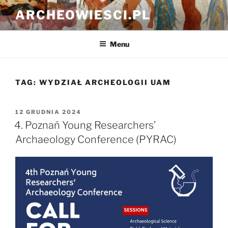
Przejdź
ARCHEOWIESCI.PL
do
treści
Menu
TAG:
WYDZIAŁ ARCHEOLOGII UAM
OPUBLIKOWANE
12 GRUDNIA 2024
W
4. Poznań Young Researchers’
Archaeology Conference (PYRAC)