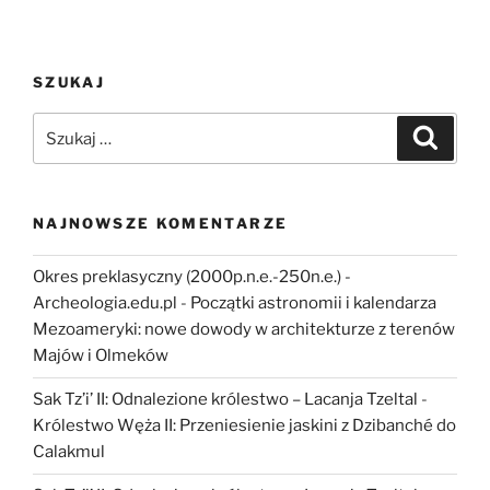
Poznań
Young
Researchers’
SZUKAJ
Archaeology
Conference
Szukaj:
Szukaj
(PYRAC)”
NAJNOWSZE KOMENTARZE
Okres preklasyczny (2000p.n.e.-250n.e.) -
Archeologia.edu.pl
-
Początki astronomii i kalendarza
Mezoameryki: nowe dowody w architekturze z terenów
Majów i Olmeków
Sak Tz’i’ II: Odnalezione królestwo – Lacanja Tzeltal
-
Królestwo Węża II: Przeniesienie jaskini z Dzibanché do
Calakmul