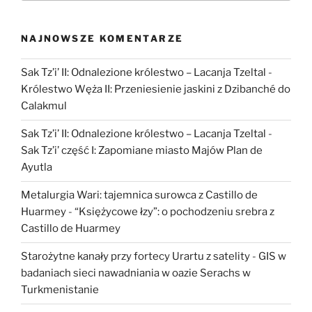
NAJNOWSZE KOMENTARZE
Sak Tz’i’ II: Odnalezione królestwo – Lacanja Tzeltal
-
Królestwo Węża II: Przeniesienie jaskini z Dzibanché do
Calakmul
Sak Tz’i’ II: Odnalezione królestwo – Lacanja Tzeltal
-
Sak Tz’i’ część I: Zapomiane miasto Majów Plan de
Ayutla
Metalurgia Wari: tajemnica surowca z Castillo de
Huarmey
-
“Księżycowe łzy”: o pochodzeniu srebra z
Castillo de Huarmey
Starożytne kanały przy fortecy Urartu z satelity
-
GIS w
badaniach sieci nawadniania w oazie Serachs w
Turkmenistanie