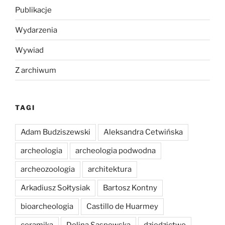
Publikacje
Wydarzenia
Wywiad
Z archiwum
TAGI
Adam Budziszewski
Aleksandra Cetwińska
archeologia
archeologia podwodna
archeozoologia
architektura
Arkadiusz Sołtysiak
Bartosz Kontny
bioarcheologia
Castillo de Huarmey
ceramika
Dolina Sąspowska
dziedzictwo