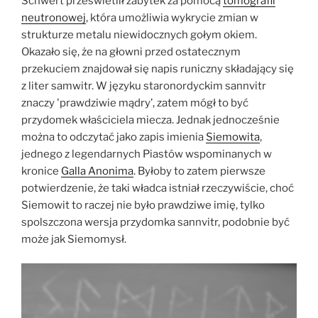
Schwert prześwietlił zabytek za pomocą
tomografii
neutronowej
, która umożliwia wykrycie zmian w
strukturze metalu niewidocznych gołym okiem.
Okazało się, że na głowni przed ostatecznym
przekuciem znajdował się napis runiczny składający się
z liter samwitr. W języku staronordyckim sannvitr
znaczy 'prawdziwie mądry’, zatem mógł to być
przydomek właściciela miecza. Jednak jednocześnie
można to odczytać jako zapis imienia
Siemowita
,
jednego z legendarnych Piastów wspominanych w
kronice
Galla Anonima
. Byłoby to zatem pierwsze
potwierdzenie, że taki władca istniał rzeczywiście, choć
Siemowit to raczej nie było prawdziwe imię, tylko
spolszczona wersja przydomka sannvitr, podobnie być
może jak Siemomysł.