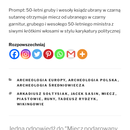
Prompt: 50-letni gruby i wesoły ksiądz ubrany w czarną
sutannę otrzymuje miecz od ubranego w czarny
garnitur, grubego i wesołego 50-letniego ministra z
siwymi krótkimi włosami w stylu karykatury politycznej
Rozpowszechniaj
KATEGORIE
ARCHEOLOGIA EUROPY
,
ARCHEOLOGIA POLSKA
,
ARCHEOLOGIA ŚREDNIOWIECZA
TAGI
ARKADIUSZ SOŁTYSIAK
,
JACEK SASIN
,
MIECZ
,
PIASTOWIE
,
RUNY
,
TADEUSZ RYDZYK
,
WIKINGOWIE
Jedna odpowiedź do “Miecz podarowany