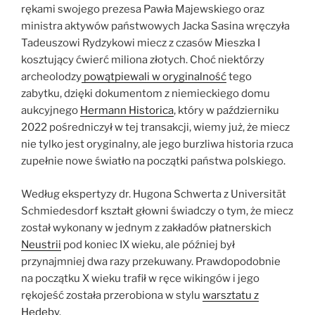
rękami swojego prezesa Pawła Majewskiego oraz
ministra aktywów państwowych Jacka Sasina wręczyła
Tadeuszowi Rydzykowi miecz z czasów Mieszka I
kosztujący ćwierć miliona złotych. Choć niektórzy
archeolodzy
powątpiewali w oryginalność
tego
zabytku, dzięki dokumentom z niemieckiego domu
aukcyjnego
Hermann Historica
, który w październiku
2022 pośredniczył w tej transakcji, wiemy już, że miecz
nie tylko jest oryginalny, ale jego burzliwa historia rzuca
zupełnie nowe światło na początki państwa polskiego.
Według ekspertyzy dr. Hugona Schwerta z Universität
Schmiedesdorf kształt głowni świadczy o tym, że miecz
został wykonany w jednym z zakładów płatnerskich
Neustrii
pod koniec IX wieku, ale później był
przynajmniej dwa razy przekuwany. Prawdopodobnie
na początku X wieku trafił w ręce wikingów i jego
rękojeść została przerobiona w stylu
warsztatu z
Hedeby
.