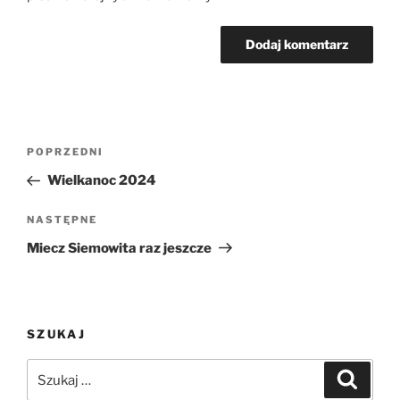
Nawigacja
Poprzedni
POPRZEDNI
wpisu
wpis
Wielkanoc 2024
Następny
NASTĘPNE
wpis
Miecz Siemowita raz jeszcze
SZUKAJ
Szukaj:
Szukaj