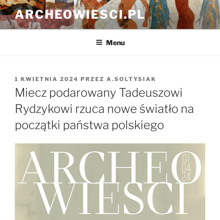
Przejdź
ARCHEOWIESCI.PL
do
treści
Menu
OPUBLIKOWANE
1 KWIETNIA 2024
PRZEZ
A.SOLTYSIAK
W
Miecz podarowany Tadeuszowi
Rydzykowi rzuca nowe światło na
początki państwa polskiego