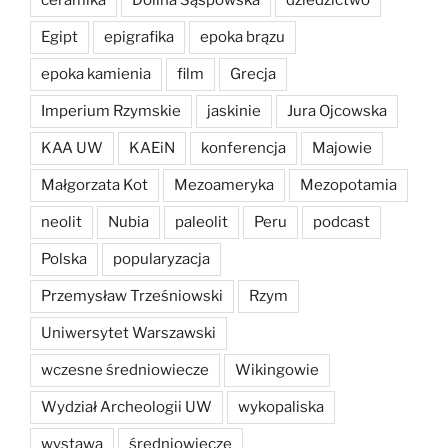
Egipt
epigrafika
epoka brązu
epoka kamienia
film
Grecja
Imperium Rzymskie
jaskinie
Jura Ojcowska
KAA UW
KAEiN
konferencja
Majowie
Małgorzata Kot
Mezoameryka
Mezopotamia
neolit
Nubia
paleolit
Peru
podcast
Polska
popularyzacja
Przemysław Trześniowski
Rzym
Uniwersytet Warszawski
wczesne średniowiecze
Wikingowie
Wydział Archeologii UW
wykopaliska
wystawa
średniowiecze