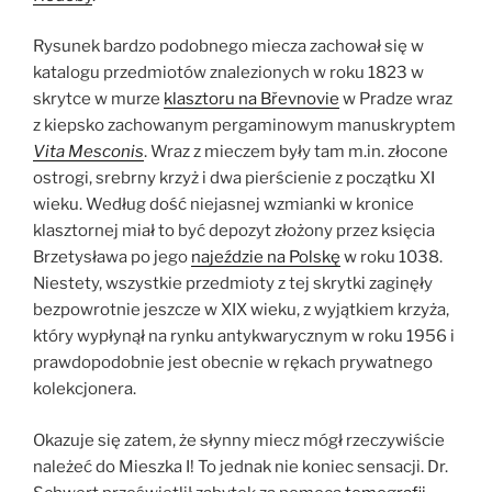
Rysunek bardzo podobnego miecza zachował się w
katalogu przedmiotów znalezionych w roku 1823 w
skrytce w murze
klasztoru na Břevnovie
w Pradze wraz
z kiepsko zachowanym pergaminowym manuskryptem
Vita Mesconis
. Wraz z mieczem były tam m.in. złocone
ostrogi, srebrny krzyż i dwa pierścienie z początku XI
wieku. Według dość niejasnej wzmianki w kronice
klasztornej miał to być depozyt złożony przez księcia
Brzetysława po jego
najeździe na Polskę
w roku 1038.
Niestety, wszystkie przedmioty z tej skrytki zaginęły
bezpowrotnie jeszcze w XIX wieku, z wyjątkiem krzyża,
który wypłynął na rynku antykwarycznym w roku 1956 i
prawdopodobnie jest obecnie w rękach prywatnego
kolekcjonera.
Okazuje się zatem, że słynny miecz mógł rzeczywiście
należeć do Mieszka I! To jednak nie koniec sensacji. Dr.