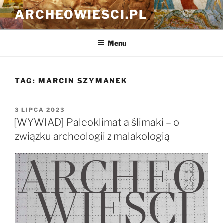
Przejdź
ARCHEOWIESCI.PL
do
treści
Menu
TAG:
MARCIN SZYMANEK
OPUBLIKOWANE
3 LIPCA 2023
W
[WYWIAD] Paleoklimat a ślimaki – o
związku archeologii z malakologią