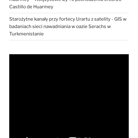
Castillo de Huarmey
Starożytne kanały przy fortecy Urartu z satelity
-
GIS w
badaniach sieci nawadniania w oazie Serachs w
Turkmenistanie