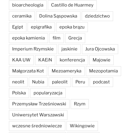
bioarcheologia
Castillo de Huarmey
ceramika
Dolina Sąspowska
dziedzictwo
Egipt
epigrafika
epoka brązu
epoka kamienia
film
Grecja
Imperium Rzymskie
jaskinie
Jura Ojcowska
KAA UW
KAEiN
konferencja
Majowie
Małgorzata Kot
Mezoameryka
Mezopotamia
neolit
Nubia
paleolit
Peru
podcast
Polska
popularyzacja
Przemysław Trześniowski
Rzym
Uniwersytet Warszawski
wczesne średniowiecze
Wikingowie