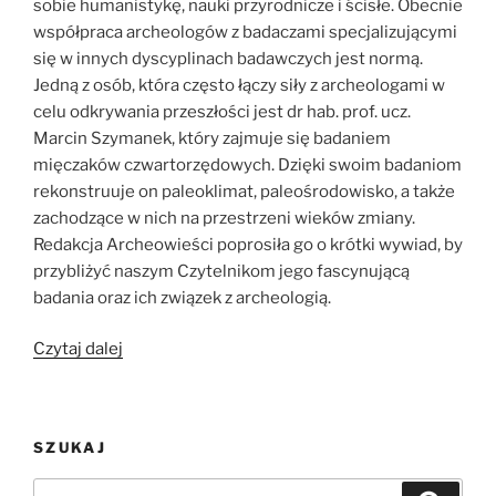
sobie humanistykę, nauki przyrodnicze i ścisłe. Obecnie
współpraca archeologów z badaczami specjalizującymi
się w innych dyscyplinach badawczych jest normą.
Jedną z osób, która często łączy siły z archeologami w
celu odkrywania przeszłości jest dr hab. prof. ucz.
Marcin Szymanek, który zajmuje się badaniem
mięczaków czwartorzędowych. Dzięki swoim badaniom
rekonstruuje on paleoklimat, paleośrodowisko, a także
zachodzące w nich na przestrzeni wieków zmiany.
Redakcja Archeowieści poprosiła go o krótki wywiad, by
przybliżyć naszym Czytelnikom jego fascynującą
badania oraz ich związek z archeologią.
„[WYWIAD]
Czytaj dalej
Paleoklimat
a
ślimaki
SZUKAJ
–
o
Szukaj: