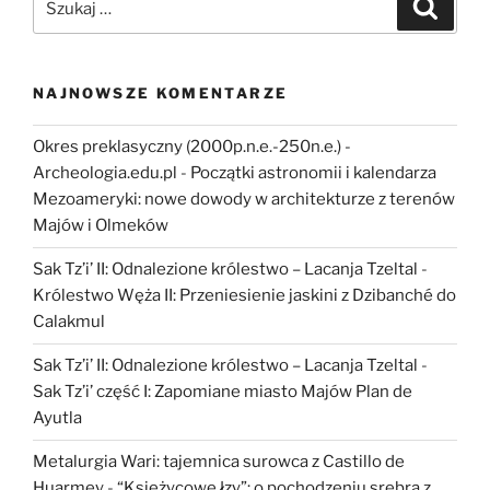
Szukaj
związku
archeologii
z
malakologią”
NAJNOWSZE KOMENTARZE
Okres preklasyczny (2000p.n.e.-250n.e.) -
Archeologia.edu.pl
-
Początki astronomii i kalendarza
Mezoameryki: nowe dowody w architekturze z terenów
Majów i Olmeków
Sak Tz’i’ II: Odnalezione królestwo – Lacanja Tzeltal
-
Królestwo Węża II: Przeniesienie jaskini z Dzibanché do
Calakmul
Sak Tz’i’ II: Odnalezione królestwo – Lacanja Tzeltal
-
Sak Tz’i’ część I: Zapomiane miasto Majów Plan de
Ayutla
Metalurgia Wari: tajemnica surowca z Castillo de
Huarmey
-
“Księżycowe łzy”: o pochodzeniu srebra z