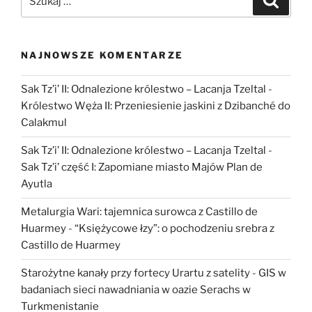
Egiptu””
NAJNOWSZE KOMENTARZE
Sak Tz’i’ II: Odnalezione królestwo – Lacanja Tzeltal
-
Królestwo Węża II: Przeniesienie jaskini z Dzibanché do
Calakmul
Sak Tz’i’ II: Odnalezione królestwo – Lacanja Tzeltal
-
Sak Tz’i’ część I: Zapomiane miasto Majów Plan de
Ayutla
Metalurgia Wari: tajemnica surowca z Castillo de
Huarmey
-
“Księżycowe łzy”: o pochodzeniu srebra z
Castillo de Huarmey
Starożytne kanały przy fortecy Urartu z satelity
-
GIS w
badaniach sieci nawadniania w oazie Serachs w
Turkmenistanie