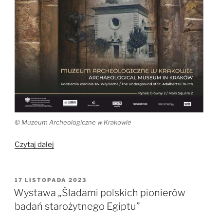
© Muzeum Archeologiczne w Krakowie
„Tuż
Czytaj dalej
obok
biło
serce
OPUBLIKOWANE
17 LISTOPADA 2023
W
miasta.
Wystawa „Śladami polskich pionierów
Historia
badań starożytnego Egiptu”
kościoła