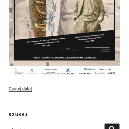
„Wystawa
Czytaj dalej
„Śladami
polskich
pionierów
SZUKAJ
badań
starożytnego
Szukaj:
Szukaj