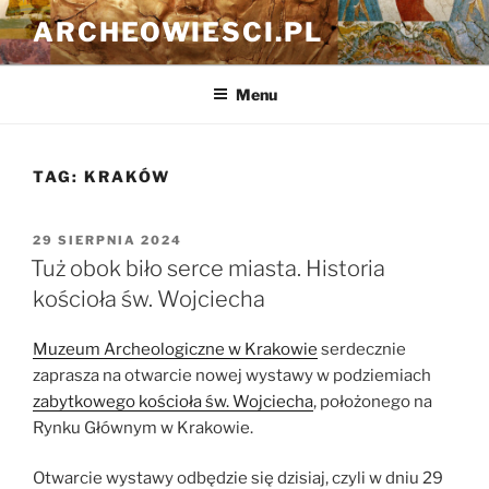
Przejdź
ARCHEOWIESCI.PL
do
treści
Menu
TAG:
KRAKÓW
OPUBLIKOWANE
29 SIERPNIA 2024
W
Tuż obok biło serce miasta. Historia
kościoła św. Wojciecha
Muzeum Archeologiczne w Krakowie
serdecznie
zaprasza na otwarcie nowej wystawy w podziemiach
zabytkowego kościoła św. Wojciecha
, położonego na
Rynku Głównym w Krakowie.
Otwarcie wystawy odbędzie się dzisiaj, czyli w dniu 29