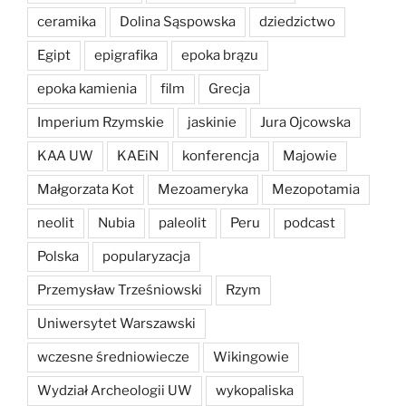
ceramika
Dolina Sąspowska
dziedzictwo
Egipt
epigrafika
epoka brązu
epoka kamienia
film
Grecja
Imperium Rzymskie
jaskinie
Jura Ojcowska
KAA UW
KAEiN
konferencja
Majowie
Małgorzata Kot
Mezoameryka
Mezopotamia
neolit
Nubia
paleolit
Peru
podcast
Polska
popularyzacja
Przemysław Trześniowski
Rzym
Uniwersytet Warszawski
wczesne średniowiecze
Wikingowie
Wydział Archeologii UW
wykopaliska