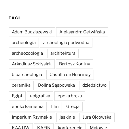
TAGI
Adam Budziszewski
Aleksandra Cetwińska
archeologia
archeologia podwodna
archeozoologia
architektura
Arkadiusz Sołtysiak
Bartosz Kontny
bioarcheologia
Castillo de Huarmey
ceramika
Dolina Sąspowska
dziedzictwo
Egipt
epigrafika
epoka brązu
epoka kamienia
film
Grecja
Imperium Rzymskie
jaskinie
Jura Ojcowska
KAA UW
KAEiN
konferencja
Majowie