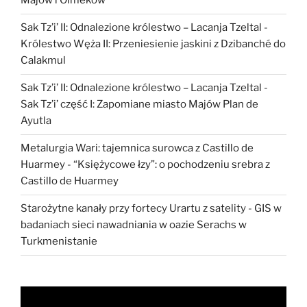
Majów i Olmeków
Sak Tz’i’ II: Odnalezione królestwo – Lacanja Tzeltal
-
Królestwo Węża II: Przeniesienie jaskini z Dzibanché do
Calakmul
Sak Tz’i’ II: Odnalezione królestwo – Lacanja Tzeltal
-
Sak Tz’i’ część I: Zapomiane miasto Majów Plan de
Ayutla
Metalurgia Wari: tajemnica surowca z Castillo de
Huarmey
-
“Księżycowe łzy”: o pochodzeniu srebra z
Castillo de Huarmey
Starożytne kanały przy fortecy Urartu z satelity
-
GIS w
badaniach sieci nawadniania w oazie Serachs w
Turkmenistanie