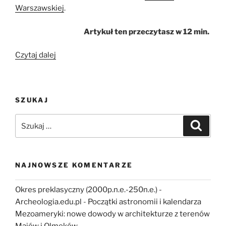
Warszawskiej
.
Artykuł ten przeczytasz w 12 min.
„Cząstków
Czytaj dalej
Polski,
czyli
o
SZUKAJ
tym
jak
Szukaj:
Szukaj
zakończyły
się
neolityczne
poszukiwania
NAJNOWSZE KOMENTARZE
„wyspy
szczęścia”
Okres preklasyczny (2000p.n.e.-250n.e.) -
na
Archeologia.edu.pl
-
Początki astronomii i kalendarza
Mazowszu”
Mezoameryki: nowe dowody w architekturze z terenów