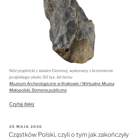
Nóż prądnicki z Jaskini Ciemnej, wykonany z krzemienia
jurajskiego około 50 tys. lat temu
Muzeum Archeologiczne w Krakowie / Wirtualne Muzea
Małopolski, Domena publiczna
„Znalazłeś
Czytaj dalej
krzemień
w
górach?
OPUBLIKOWANE
25 MAJA 2026
W
Pomóż
Cząstków Polski, czyli o tym jak zakończyły