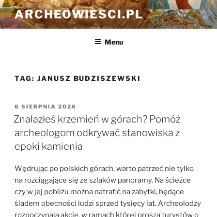
Przejdź
ARCHEOWIESCI.PL
do
treści
Menu
TAG:
JANUSZ BUDZISZEWSKI
OPUBLIKOWANE
6 SIERPNIA 2026
W
Znalazłeś krzemień w górach? Pomóż
archeologom odkrywać stanowiska z
epoki kamienia
Wędrując po polskich górach, warto patrzeć nie tylko
na rozciągające się ze szlaków panoramy. Na ścieżce
czy w jej pobliżu można natrafić na zabytki, będące
śladem obecności ludzi sprzed tysięcy lat. Archeolodzy
rozpoczynają akcję, w ramach której proszą turystów o