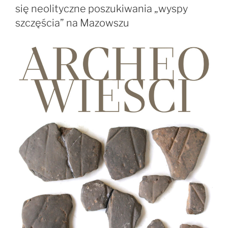
archeologom
się neolityczne poszukiwania „wyspy
odkrywać
szczęścia” na Mazowszu
stanowiska
z
epoki
kamienia”