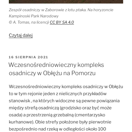
Zespół osadniczy w Zaborowie z lotu ptaka. Na horyzoncie
Kampinoski Park Narodowy
© A. Tomas, na licencji
CC BY SA 4.0
„Relikty
Czytaj dalej
przeszłości
z
późnej
OPUBLIKOWANE
16 SIERPNIA 2021
W
starożytności
Wczesnośredniowieczny kompleks
i
osadniczy w Obłężu na Pomorzu
średniowiecza
pod
Wczesnośredniowieczny kompleks osadniczy w Obłężu
Warszawą”
to w tym rejonie jeden z nielicznych przykładów
stanowisk , na których widoczne są pewne powiązania
między strefą osadniczą (grodzisko oraz być może
osada) a przestrzenią grzebalną (cmentarzysko
kurhanowe). Obie strefy położone były pierwotnie
bezpośrednio nad rzeką w odległości około 100