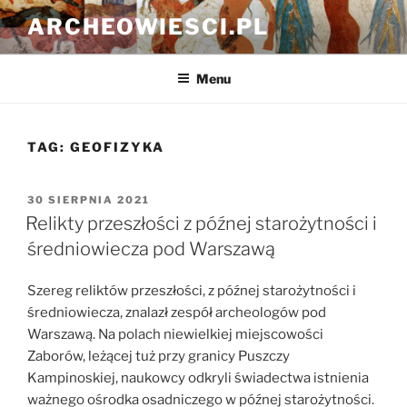
Przejdź
ARCHEOWIESCI.PL
do
treści
Menu
TAG:
GEOFIZYKA
OPUBLIKOWANE
30 SIERPNIA 2021
W
Relikty przeszłości z późnej starożytności i
średniowiecza pod Warszawą
Szereg reliktów przeszłości, z późnej starożytności i
średniowiecza, znalazł zespół archeologów pod
Warszawą. Na polach niewielkiej miejscowości
Zaborów, leżącej tuż przy granicy Puszczy
Kampinoskiej, naukowcy odkryli świadectwa istnienia
ważnego ośrodka osadniczego w późnej starożytności.