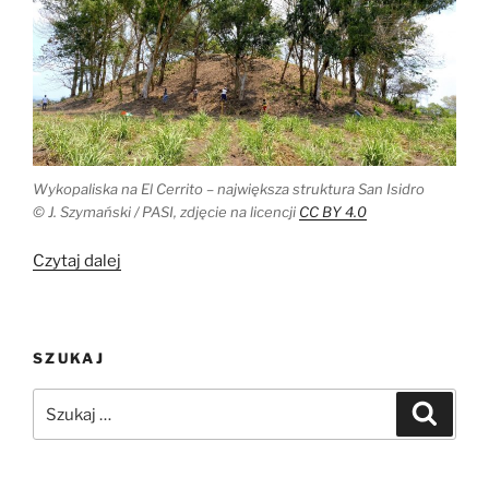
Wykopaliska na El Cerrito – największa struktura San Isidro
© J. Szymański / PASI, zdjęcie na licencji
CC BY 4.0
„Polacy
Czytaj dalej
na
rubieżach
Mezoameryki”
SZUKAJ
Szukaj:
Szukaj