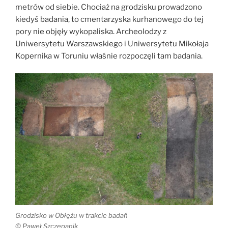
metrów od siebie.
Chociaż na grodzisku prowadzono
kiedyś badania, to cmentarzyska kurhanowego do tej
pory nie objęły wykopaliska.
Archeolodzy z
Uniwersytetu Warszawskiego i Uniwersytetu Mikołaja
Kopernika w Toruniu właśnie rozpoczęli tam badania.
Grodzisko w Obłężu w trakcie badań
© Paweł Szczepanik