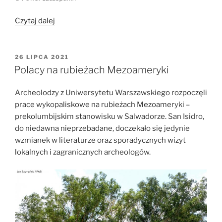
„Wczesnośredniowieczny
Czytaj dalej
kompleks
osadniczy
w
OPUBLIKOWANE
26 LIPCA 2021
W
Obłężu
Polacy na rubieżach Mezoameryki
na
Pomorzu”
Archeolodzy z Uniwersytetu Warszawskiego rozpoczęli
prace wykopaliskowe na rubieżach Mezoameryki –
prekolumbijskim stanowisku w Salwadorze.
San Isidro,
do niedawna nieprzebadane, doczekało się jedynie
wzmianek w literaturze oraz sporadycznych wizyt
lokalnych i zagranicznych archeologów.