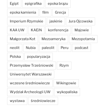
Egipt
epigrafika
epoka brązu
epoka kamienia
film
Grecja
Imperium Rzymskie
jaskinie
Jura Ojcowska
KAA UW
KAEiN
konferencja
Majowie
Małgorzata Kot
Mezoameryka
Mezopotamia
neolit
Nubia
paleolit
Peru
podcast
Polska
popularyzacja
Przemysław Trześniowski
Rzym
Uniwersytet Warszawski
wczesne średniowiecze
Wikingowie
Wydział Archeologii UW
wykopaliska
wystawa
średniowiecze