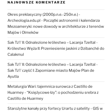
NAJNOWSZE KOMENTARZE
Okres preklasyczny (2000p.n.e.-250n.e.) -
Archeologia.edu.pl
-
Początki astronomii i kalendarza
Mezoameryki: nowe dowody w architekturze z terenów
Majów i Olmeków
Sak Tz’i’ II: Odnalezione królestwo – Lacanja Tzeltal
-
Królestwo Węża II: Przeniesienie jaskini z Dzibanché do
Calakmul
Sak Tz’i’ II: Odnalezione królestwo – Lacanja Tzeltal
-
Sak Tz’i’ część I: Zapomiane miasto Majów Plan de
Ayutla
Metalurgia Wari: tajemnica surowca z Castillo de
Huarmey
-
“Księżycowe łzy”: o pochodzeniu srebra z
Castillo de Huarmey
Starożytne kanały przy fortecy Urartu z satelity
-
GIS w