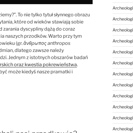
Archeologi
emy?”. To nie tylko tytuł słynnego obrazu
Archeologi
ytania, które od wieków stawiają sobie
 zarania dyscypliny dążą do coraz
Archeolog
ia naszych przodków. Warto przy tym
Archeologia
łowieku (gr.
ἄνθρωπος
anthropos
dmian, dlatego zawsze należy
Archeologi
dzi. Jednym z istotnych obszarów badań
Archeolog
erskich oraz kwestia pokrewieństwa
.
 być może kiedyś nasze pramatki i
Archeolog
Archeologi
Archeolog
Archeolog
Archeologi
Archeologi