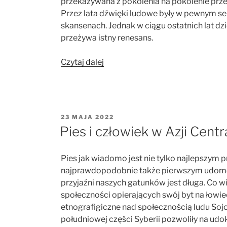
przekazywana z pokolenia na pokolenie przez
Przez lata dźwięki ludowe były w pewnym s
skansenach. Jednak w ciągu ostatnich lat 
przeżywa istny renesans.
„Muzyka
Czytaj dalej
Słowian.
Czego
słuchali
nasi
OPUBLIKOWANE
23 MAJA 2022
przodkowie?”
W
Pies i człowiek w Azji Centr
Pies jak wiadomo jest nie tylko najlepszym p
najprawdopodobnie także pierwszym udomo
przyjaźni naszych gatunków jest długa. Co w
społeczności opierających swój byt na łowie
etnografigiczne nad społecznością ludu Sojo
południowej części Syberii pozwoliły na ud