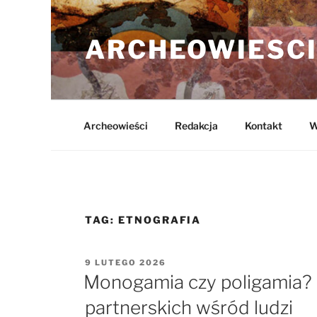
Przejdź
do
ARCHEOWIESCI
treści
Archeowieści
Redakcja
Kontakt
W
TAG:
ETNOGRAFIA
OPUBLIKOWANE
9 LUTEGO 2026
W
Monogamia czy poligamia? Hi
partnerskich wśród ludzi