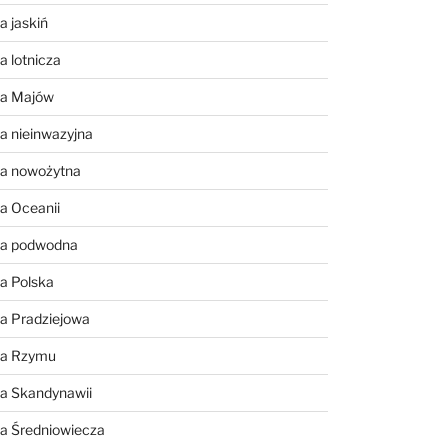
a jaskiń
a lotnicza
ia Majów
a nieinwazyjna
ia nowożytna
a Oceanii
ia podwodna
a Polska
a Pradziejowa
ia Rzymu
ia Skandynawii
ia Średniowiecza