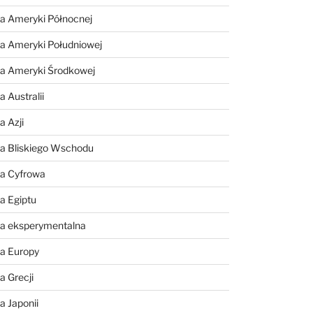
a Ameryki Północnej
a Ameryki Południowej
ia Ameryki Środkowej
 Australii
a Azji
ia Bliskiego Wschodu
ia Cyfrowa
a Egiptu
ia eksperymentalna
ia Europy
a Grecji
a Japonii