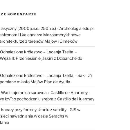
ZE KOMENTARZE
lasyczny (2000p.n.e.-250n.e.) - Archeologia.edu.pl
astronomii i kalendarza Mezoameryki: nowe
architekturze z terenów Majów i Olmeków
I: Odnalezione królestwo – Lacanja Tzeltal
-
Węża II: Przeniesienie jaskini z Dzibanché do
I: Odnalezione królestwo – Lacanja Tzeltal
-
Sak Tz’i’
apomiane miasto Majów Plan de Ayutla
 Wari: tajemnica surowca z Castillo de Huarmey
-
e łzy”: o pochodzeniu srebra z Castillo de Huarmey
kanały przy fortecy Urartu z satelity
-
GIS w
sieci nawadniania w oazie Serachs w
tanie