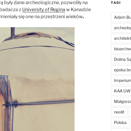
ą były dane archeologiczne, pozwoliły na
TAGI
z badacza z
University of Regina
w Kanadzie
mieniały się one na przestrzeni wieków
.
Adam Bu
archeolo
architek
bioarche
Dolina 
epoka br
Imperiu
KAA UW
Małgorza
neolit
Polska