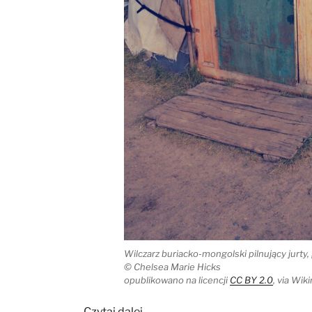
Wilczarz buriacko-mongolski pilnujący jurty
© Chelsea Marie Hicks
opublikowano na licencji
CC BY 2.0
, via Wi
„Pies
Czytaj dalej