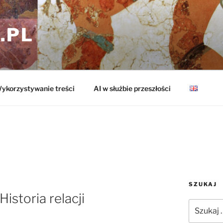
.PL
ykorzystywanie treści
AI w służbie przeszłości
SZUKAJ
storia relacji
Szukaj: