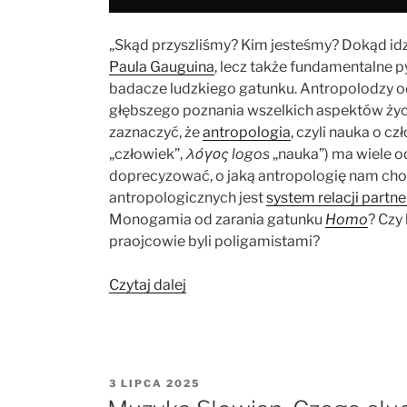
„Skąd przyszliśmy? Kim jesteśmy? Dokąd idzi
Paula Gauguina
, lecz także fundamentalne p
badacze ludzkiego gatunku. Antropolodzy od
głębszego poznania wszelkich aspektów życ
zaznaczyć, że
antropologia
, czyli nauka o cz
„człowiek”,
λόγος logos
„nauka”) ma wiele o
doprecyzować, o jaką antropologię nam cho
antropologicznych jest
system relacji partn
Monogamia od zarania gatunku
Homo
? Czy
praojcowie byli poligamistami?
„Monogamia
Czytaj dalej
czy
poligamia?
Historia
relacji
OPUBLIKOWANE
3 LIPCA 2025
partnerskich
W