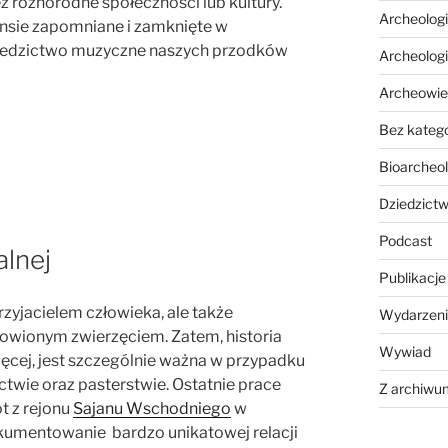
 różnorodne społeczności lub kultury.
Archeolog
ensie zapomniane i zamknięte w
dziedzictwo muzyczne naszych przodków
Archeolog
Archeowie
Bez katego
Bioarcheol
Dziedzictw
Podcast
alnej
Publikacje
rzyjacielem człowieka, ale także
Wydarzeni
wionym zwierzęciem. Zatem, h
istoria
Wywiad
ięcej, jest szczególnie ważna w przypadku
ctwie oraz pasterstwie. Ostatnie prace
Z archiwu
t z rejonu
Sajanu Wschodniego
w
okumentowanie bardzo unikatowej relacji