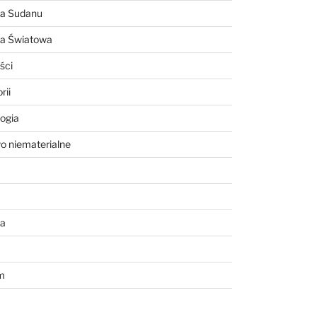
ia Sudanu
ia Światowa
ści
rii
ogia
o niematerialne
a
m