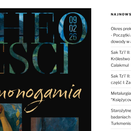
NAJNOWS
Okres prek
-
Początki 
dowody w 
Sak Tz’i’ I
Królestwo 
Calakmul
Sak Tz’i’ I
część I: Z
Metalurgia
“Księżycow
Starożytne 
badaniach 
Turkmenis