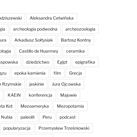
dziszewski
Aleksandra Cetwińska
gia
archeologia podwodna
archeozoologia
tura
Arkadiusz Sołtysiak
Bartosz Kontny
ologia
Castillo de Huarmey
ceramika
Sąspowska
dziedzictwo
Egipt
epigrafika
ązu
epoka kamienia
film
Grecja
m Rzymskie
jaskinie
Jura Ojcowska
KAEiN
konferencja
Majowie
ta Kot
Mezoameryka
Mezopotamia
Nubia
paleolit
Peru
podcast
popularyzacja
Przemysław Trześniowski