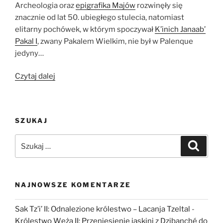
Archeologia oraz
epigrafika Majów
rozwinęły się
znacznie od lat 50. ubiegłego stulecia, natomiast
elitarny pochówek, w którym spoczywał
K’inich Janaab’
Pakal I
, zwany Pakalem Wielkim, nie był w Palenque
jedyny…
„Pani
Czytaj dalej
Ix
Tz’akb’u
Ajaw
SZUKAJ
(Ahpo
Hel).
Szukaj:
Szukaj
Kim
była
Czerwona
Królowa
NAJNOWSZE KOMENTARZE
z
Palenque?”
Sak Tz’i’ II: Odnalezione królestwo – Lacanja Tzeltal
-
Królestwo Węża II: Przeniesienie jaskini z Dzibanché do