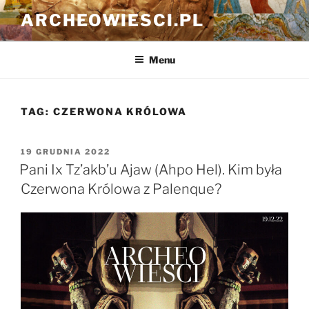
Przejdź
ARCHEOWIESCI.PL
do
treści
Menu
TAG:
CZERWONA KRÓLOWA
OPUBLIKOWANE
19 GRUDNIA 2022
W
Pani Ix Tz’akb’u Ajaw (Ahpo Hel). Kim była
Czerwona Królowa z Palenque?