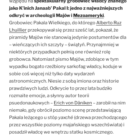
względu na
spektakularny grobowiec władcy znanego
jako K’inich Janaab’ Pakal I: jedno z najważniejszych
odkryć w archeologii Majów i
Mezoameryki
.
Grobowiec Pakala Wielkiego, do którego
Alberto Ruz
Lhuillier
przekopywał się przez sześć lat, pokazał, że
piramidy Majów nie stanowią jedynie postumentów dla
– wieńczących ich szczyty – świątyń. Przynajmniej w
niektórych przypadkach pełnią one również rolę
grobowca. Natomiast pismo Majów, zdobiące w tym
wypadku bogato rzeźbiony sarkofag władcy, koduje w
sobie coś więcej niż tylko daty wydarzeń
astronomicznych. Niesie z sobą imiona oraz historie
prawdziwych ludzi. Odkrycie to przez lata budziło
rozmaite emocje, a słynny autor teorii
psuedonaukowych –
Erich von Däniken
– zarobił na nim
niemało, gdy obrócił poziomo scenę przedstawiającą
Pakala leżącego u stóp
yaxché
(drzewa przechodzącego
przez wszystkie poziomy majańskiego wszechświata) i
posadził władcę we wnętrzu statku kosmicznego.