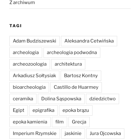
Z archiwum
TAGI
Adam Budziszewski
Aleksandra Cetwińska
archeologia
archeologia podwodna
archeozoologia
architektura
Arkadiusz Sołtysiak
Bartosz Kontny
bioarcheologia
Castillo de Huarmey
ceramika
Dolina Sąspowska
dziedzictwo
Egipt
epigrafika
epoka brązu
epoka kamienia
film
Grecja
Imperium Rzymskie
jaskinie
Jura Ojcowska