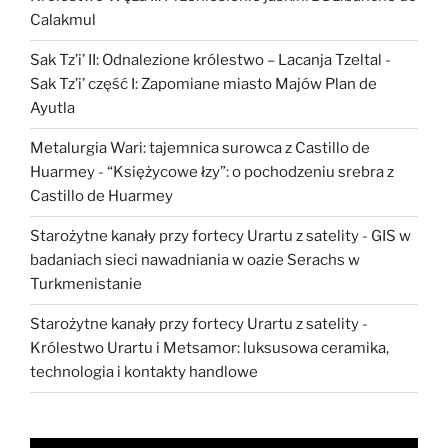
Calakmul
Sak Tz’i’ II: Odnalezione królestwo – Lacanja Tzeltal
-
Sak Tz’i’ część I: Zapomiane miasto Majów Plan de
Ayutla
Metalurgia Wari: tajemnica surowca z Castillo de
Huarmey
-
“Księżycowe łzy”: o pochodzeniu srebra z
Castillo de Huarmey
Starożytne kanały przy fortecy Urartu z satelity
-
GIS w
badaniach sieci nawadniania w oazie Serachs w
Turkmenistanie
Starożytne kanały przy fortecy Urartu z satelity
-
Królestwo Urartu i Metsamor: luksusowa ceramika,
technologia i kontakty handlowe