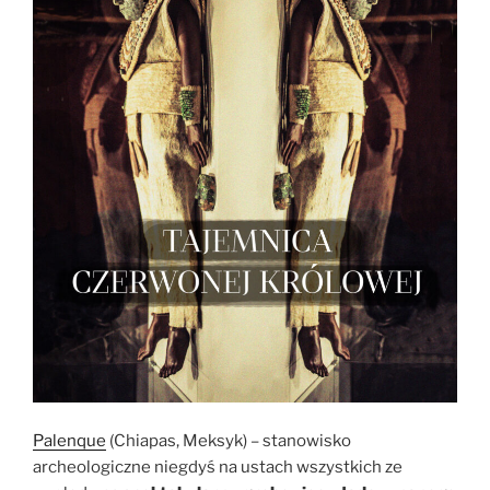
Palenque
(Chiapas, Meksyk) – stanowisko
archeologiczne niegdyś na ustach wszystkich ze