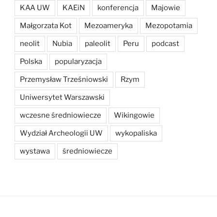
KAA UW
KAEiN
konferencja
Majowie
Małgorzata Kot
Mezoameryka
Mezopotamia
neolit
Nubia
paleolit
Peru
podcast
Polska
popularyzacja
Przemysław Trześniowski
Rzym
Uniwersytet Warszawski
wczesne średniowiecze
Wikingowie
Wydział Archeologii UW
wykopaliska
wystawa
średniowiecze