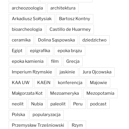
archeozoologia
architektura
Arkadiusz Sołtysiak
Bartosz Kontny
bioarcheologia
Castillo de Huarmey
ceramika
Dolina Sąspowska
dziedzictwo
Egipt
epigrafika
epoka brązu
epoka kamienia
film
Grecja
Imperium Rzymskie
jaskinie
Jura Ojcowska
KAA UW
KAEiN
konferencja
Majowie
Małgorzata Kot
Mezoameryka
Mezopotamia
neolit
Nubia
paleolit
Peru
podcast
Polska
popularyzacja
Przemysław Trześniowski
Rzym