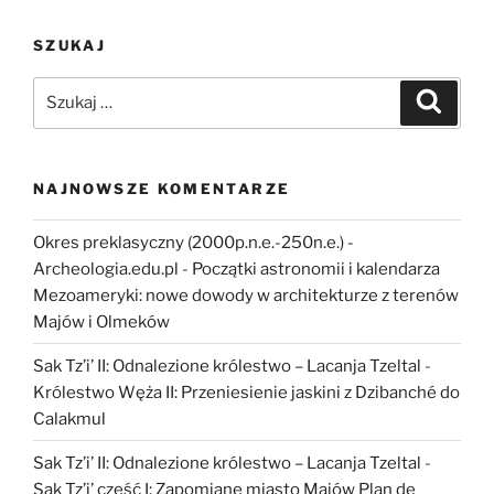
leci
SZUKAJ
z
nami
Szukaj:
Szukaj
archeolog?”
NAJNOWSZE KOMENTARZE
Okres preklasyczny (2000p.n.e.-250n.e.) -
Archeologia.edu.pl
-
Początki astronomii i kalendarza
Mezoameryki: nowe dowody w architekturze z terenów
Majów i Olmeków
Sak Tz’i’ II: Odnalezione królestwo – Lacanja Tzeltal
-
Królestwo Węża II: Przeniesienie jaskini z Dzibanché do
Calakmul
Sak Tz’i’ II: Odnalezione królestwo – Lacanja Tzeltal
-
Sak Tz’i’ część I: Zapomiane miasto Majów Plan de