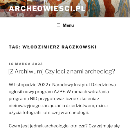
Przejdź
ARCHEOWIESCI.PL
do
treści
Menu
TAG:
WŁODZIMIERZ RĄCZKOWSKI
OPUBLIKOWANE
16 MARCA 2023
W
[Z Archiwum] Czy leci z nami archeolog?
W listopadzie 2022 r. Narodowy Instytut Dziedzictwa
ogłosił nowy program AZP+
. W ramach wdrażania
programu NID przygotował
liczne szkolenia
z
nieinwazyjnego zarządzania dziedzictwem, m.in. z
użycia fotografii lotniczej w archeologii.
Czym jest jednak archeologia lotnicza? Czy zajmuje się