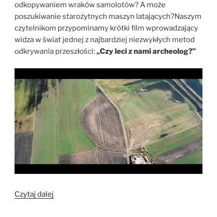
odkopywaniem wraków samolotów? A może
poszukiwanie starożytnych maszyn latających?Naszym
czytelnikom przypominamy krótki film wprowadzający
widza w świat jednej z najbardziej niezwykłych metod
odkrywania przeszłości:
„Czy leci z nami archeolog?”
„[Z
Czytaj dalej
Archiwum]
Czy