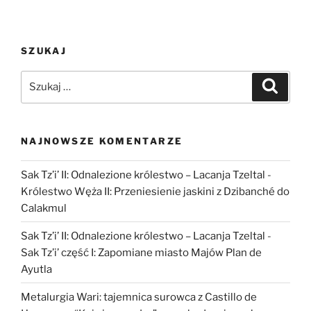
z
Willendorfu:
Znamy
SZUKAJ
pochodzenie
najsławniejszej
Szukaj:
Szukaj
kobiety
paleolitu”
NAJNOWSZE KOMENTARZE
Sak Tz’i’ II: Odnalezione królestwo – Lacanja Tzeltal
-
Królestwo Węża II: Przeniesienie jaskini z Dzibanché do
Calakmul
Sak Tz’i’ II: Odnalezione królestwo – Lacanja Tzeltal
-
Sak Tz’i’ część I: Zapomiane miasto Majów Plan de
Ayutla
Metalurgia Wari: tajemnica surowca z Castillo de