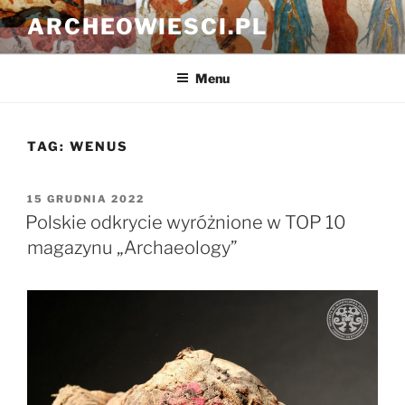
Przejdź
ARCHEOWIESCI.PL
do
treści
Menu
TAG:
WENUS
OPUBLIKOWANE
15 GRUDNIA 2022
W
Polskie odkrycie wyróżnione w TOP 10
magazynu „Archaeology”