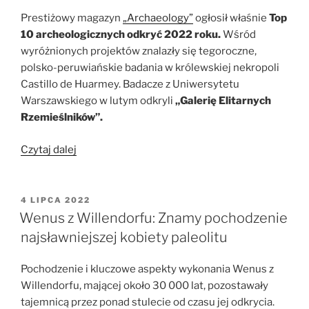
Prestiżowy magazyn
„Archaeology”
ogłosił właśnie
Top
10 archeologicznych odkryć 2022 roku.
Wśród
wyróżnionych projektów znalazły się tegoroczne,
polsko-peruwiańskie badania w królewskiej nekropoli
Castillo de Huarmey. Badacze z Uniwersytetu
Warszawskiego w lutym odkryli
„Galerię Elitarnych
Rzemieślników”.
„Polskie
Czytaj dalej
odkrycie
wyróżnione
w
OPUBLIKOWANE
4 LIPCA 2022
W
TOP
Wenus z Willendorfu: Znamy pochodzenie
10
najsławniejszej kobiety paleolitu
magazynu
„Archaeology””
Pochodzenie i kluczowe aspekty wykonania Wenus z
Willendorfu, mającej około 30 000 lat, pozostawały
tajemnicą przez ponad stulecie od czasu jej odkrycia.