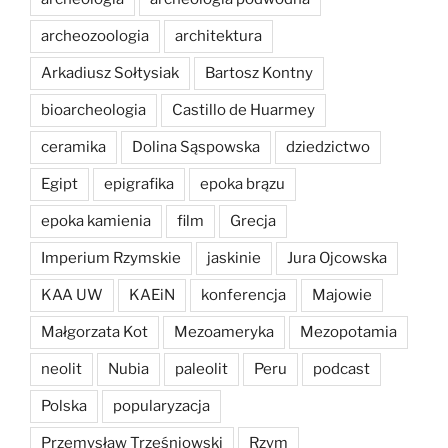
archeozoologia
architektura
Arkadiusz Sołtysiak
Bartosz Kontny
bioarcheologia
Castillo de Huarmey
ceramika
Dolina Sąspowska
dziedzictwo
Egipt
epigrafika
epoka brązu
epoka kamienia
film
Grecja
Imperium Rzymskie
jaskinie
Jura Ojcowska
KAA UW
KAEiN
konferencja
Majowie
Małgorzata Kot
Mezoameryka
Mezopotamia
neolit
Nubia
paleolit
Peru
podcast
Polska
popularyzacja
Przemysław Trześniowski
Rzym