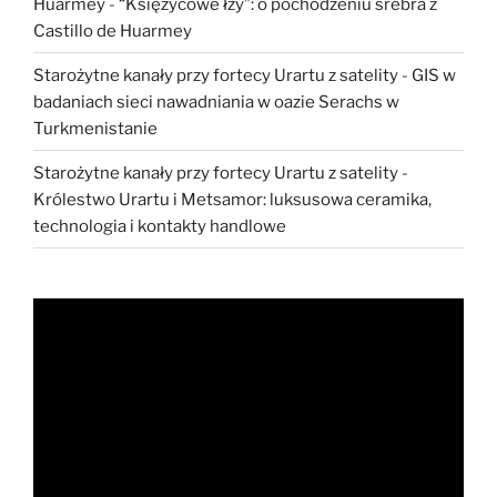
Huarmey
-
“Księżycowe łzy”: o pochodzeniu srebra z
Castillo de Huarmey
Starożytne kanały przy fortecy Urartu z satelity
-
GIS w
badaniach sieci nawadniania w oazie Serachs w
Turkmenistanie
Starożytne kanały przy fortecy Urartu z satelity
-
Królestwo Urartu i Metsamor: luksusowa ceramika,
technologia i kontakty handlowe