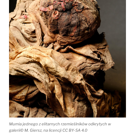
Mumia jednego z elitarnych rzemieślników odkrytych w
galerii© M. Giersz, na licencji CC BY-SA 4.0