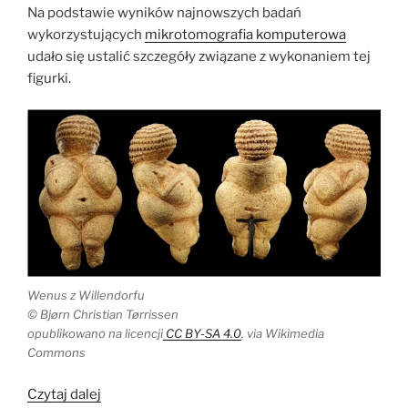
Na podstawie wyników najnowszych badań
wykorzystujących
mikrotomografia komputerowa
udało się ustalić szczegóły związane z wykonaniem tej
figurki.
Wenus z Willendorfu
© Bjørn Christian Tørrissen
opublikowano na licencji
CC BY-SA 4.0
, via Wikimedia
Commons
„Wenus
Czytaj dalej