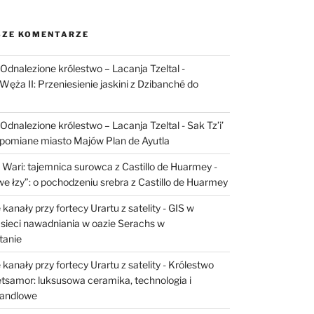
ZE KOMENTARZE
I: Odnalezione królestwo – Lacanja Tzeltal
-
Węża II: Przeniesienie jaskini z Dzibanché do
I: Odnalezione królestwo – Lacanja Tzeltal
-
Sak Tz’i’
apomiane miasto Majów Plan de Ayutla
 Wari: tajemnica surowca z Castillo de Huarmey
-
e łzy”: o pochodzeniu srebra z Castillo de Huarmey
kanały przy fortecy Urartu z satelity
-
GIS w
sieci nawadniania w oazie Serachs w
tanie
kanały przy fortecy Urartu z satelity
-
Królestwo
etsamor: luksusowa ceramika, technologia i
handlowe