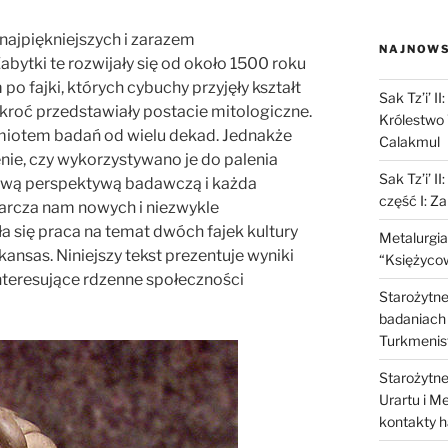
 najpiękniejszych i zarazem
NAJNOWS
abytki te rozwijały się od około 1500 roku
m po fajki, których cybuchy przyjęły kształt
Sak Tz’i’ I
kroć przedstawiały postacie mitologiczne.
Królestwo 
dmiotem badań od wielu dekad. Jednakże
Calakmul
enie, czy wykorzystywano je do palenia
Sak Tz’i’ I
nową perspektywą badawczą i każda
część I: Z
tarcza nam nowych i niezwykle
a się praca na temat dwóch fajek kultury
Metalurgia
ansas. Niniejszy tekst prezentuje wyniki
“Księżycow
interesujące rdzenne społeczności
Starożytne 
badaniach 
Turkmenis
Starożytne 
Urartu i M
kontakty 