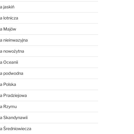
a jaskiń
a lotnicza
ia Majów
a nieinwazyjna
ia nowożytna
a Oceanii
ia podwodna
a Polska
a Pradziejowa
ia Rzymu
ia Skandynawii
ia Średniowiecza