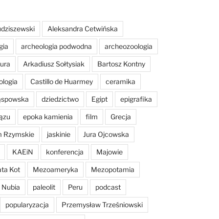
dziszewski
Aleksandra Cetwińska
gia
archeologia podwodna
archeozoologia
tura
Arkadiusz Sołtysiak
Bartosz Kontny
ologia
Castillo de Huarmey
ceramika
Sąspowska
dziedzictwo
Egipt
epigrafika
ązu
epoka kamienia
film
Grecja
m Rzymskie
jaskinie
Jura Ojcowska
KAEiN
konferencja
Majowie
ta Kot
Mezoameryka
Mezopotamia
Nubia
paleolit
Peru
podcast
popularyzacja
Przemysław Trześniowski