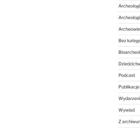
Archeolog
Archeolog
Archeowie
Bez katego
Bioarcheol
Dziedzictw
Podcast
Publikacje
Wydarzeni
Wywiad
Z archiwu