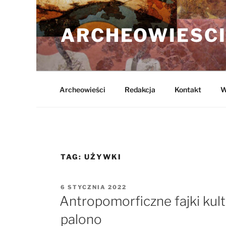
Przejdź
do
ARCHEOWIESCI
treści
Archeowieści
Redakcja
Kontakt
W
TAG:
UŻYWKI
OPUBLIKOWANE
6 STYCZNIA 2022
W
Antropomorficzne fajki kultu
palono