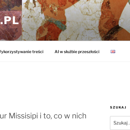
.PL
ykorzystywanie treści
AI w służbie przeszłości
SZUKAJ
r Missisipi i to, co w nich
Szukaj: