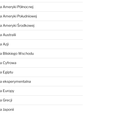
a Ameryki Północnej
a Ameryki Południowej
ia Ameryki Środkowej
 Australii
a Azji
ia Bliskiego Wschodu
ia Cyfrowa
a Egiptu
ia eksperymentalna
ia Europy
a Grecji
a Japonii