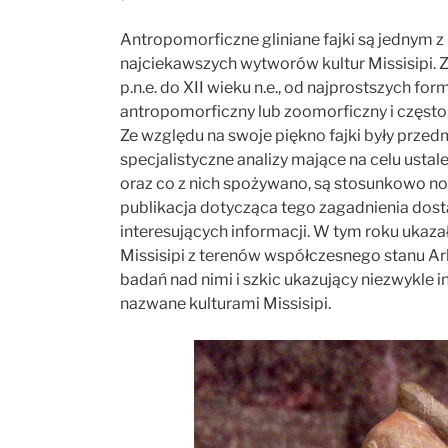
Antropomorficzne gliniane fajki są jednym z
najciekawszych wytworów kultur Missisipi. Z
p.n.e. do XII wieku n.e., od najprostszych for
antropomorficzny lub zoomorficzny i często
Ze względu na swoje piękno fajki były prze
specjalistyczne analizy mające na celu ustal
oraz co z nich spożywano, są stosunkowo 
publikacja dotycząca tego zagadnienia dos
interesujących informacji. W tym roku ukazał
Missisipi z terenów współczesnego stanu Ark
badań nad nimi i szkic ukazujący niezwykle 
nazwane kulturami Missisipi.