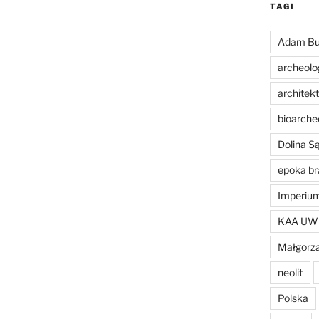
TAGI
Adam Bu
archeolo
architek
bioarche
Dolina 
epoka br
Imperiu
KAA UW
Małgorza
neolit
Polska