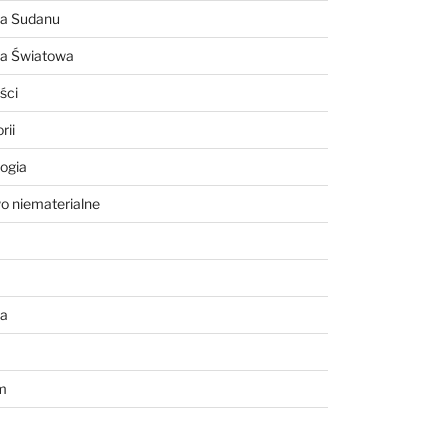
ia Sudanu
ia Światowa
ści
rii
ogia
o niematerialne
a
m