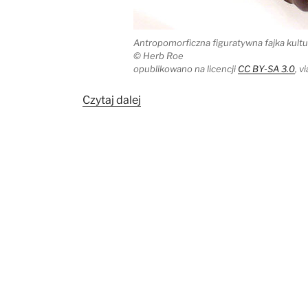
Antropomorficzna figuratywna fajka kultu
© Herb Roe
opublikowano na licencji
CC BY-SA 3.0
, 
„Antropomorficzne
Czytaj dalej
fajki
kultur
Missisipi
i
to,
co
w
nich
palono”