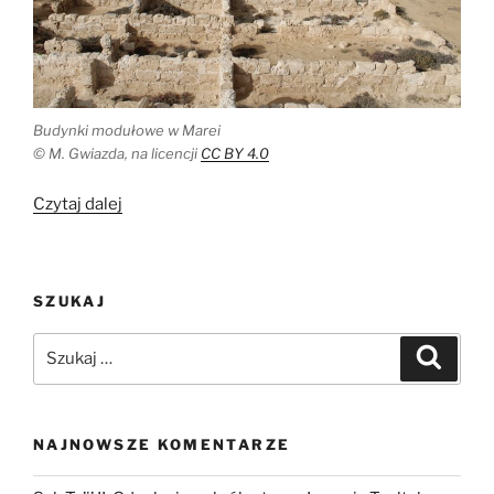
Budynki modułowe w Marei
© M. Gwiazda, na licencji
CC BY 4.0
„Budownictwo
Czytaj dalej
modułowe
w
bizantyjskiej
SZUKAJ
Marei
(Egipt)”
Szukaj:
Szukaj
NAJNOWSZE KOMENTARZE