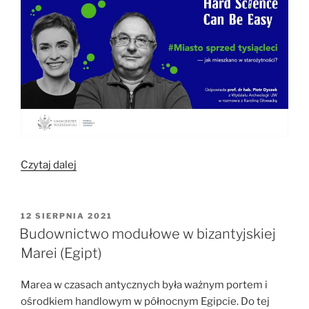
„Miasto
Czytaj dalej
sprzed
tysiącleci
–
OPUBLIKOWANE
12 SIERPNIA 2021
W
jak
Budownictwo modułowe w bizantyjskiej
mieszkano
Marei (Egipt)
w
starożytności?”
Marea w czasach antycznych była ważnym portem i
ośrodkiem handlowym w północnym Egipcie. Do tej