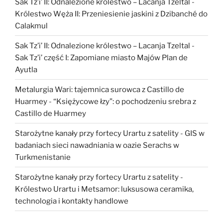
Sak Tz’i’ II: Odnalezione królestwo – Lacanja Tzeltal
-
Królestwo Węża II: Przeniesienie jaskini z Dzibanché do
Calakmul
Sak Tz’i’ II: Odnalezione królestwo – Lacanja Tzeltal
-
Sak Tz’i’ część I: Zapomiane miasto Majów Plan de
Ayutla
Metalurgia Wari: tajemnica surowca z Castillo de
Huarmey
-
“Księżycowe łzy”: o pochodzeniu srebra z
Castillo de Huarmey
Starożytne kanały przy fortecy Urartu z satelity
-
GIS w
badaniach sieci nawadniania w oazie Serachs w
Turkmenistanie
Starożytne kanały przy fortecy Urartu z satelity
-
Królestwo Urartu i Metsamor: luksusowa ceramika,
technologia i kontakty handlowe