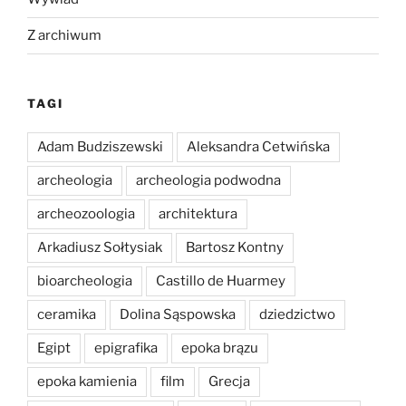
Z archiwum
TAGI
Adam Budziszewski
Aleksandra Cetwińska
archeologia
archeologia podwodna
archeozoologia
architektura
Arkadiusz Sołtysiak
Bartosz Kontny
bioarcheologia
Castillo de Huarmey
ceramika
Dolina Sąspowska
dziedzictwo
Egipt
epigrafika
epoka brązu
epoka kamienia
film
Grecja