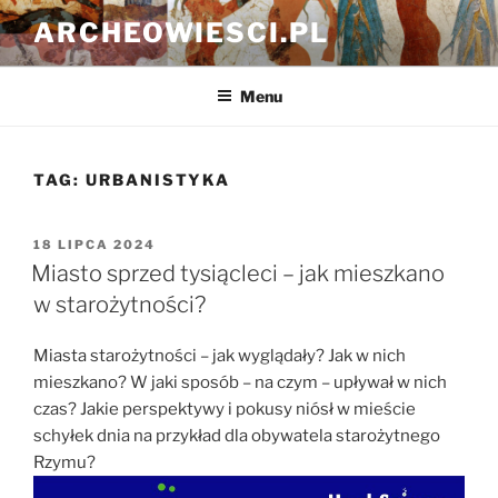
Przejdź
ARCHEOWIESCI.PL
do
treści
Menu
TAG:
URBANISTYKA
OPUBLIKOWANE
18 LIPCA 2024
W
Miasto sprzed tysiącleci – jak mieszkano
w starożytności?
Miasta starożytności – jak wyglądały? Jak w nich
mieszkano? W jaki sposób – na czym – upływał w nich
czas? Jakie perspektywy i pokusy niósł w mieście
schyłek dnia na przykład dla obywatela starożytnego
Rzymu?