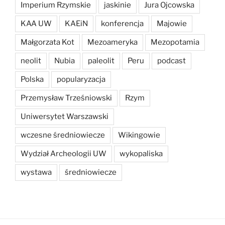
Imperium Rzymskie
jaskinie
Jura Ojcowska
KAA UW
KAEiN
konferencja
Majowie
Małgorzata Kot
Mezoameryka
Mezopotamia
neolit
Nubia
paleolit
Peru
podcast
Polska
popularyzacja
Przemysław Trześniowski
Rzym
Uniwersytet Warszawski
wczesne średniowiecze
Wikingowie
Wydział Archeologii UW
wykopaliska
wystawa
średniowiecze