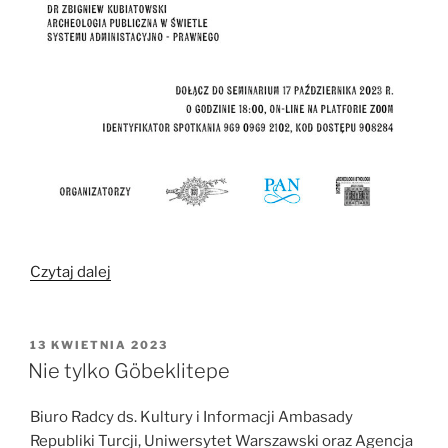
„„Od
Czytaj dalej
teorii
do
praktyki
OPUBLIKOWANE
13 KWIETNIA 2023
W
—
Nie tylko Göbeklitepe
podstawy
archeologii
Biuro Radcy ds. Kultury i Informacji Ambasady
publicznej””
Republiki Turcji, Uniwersytet Warszawski oraz Agencja