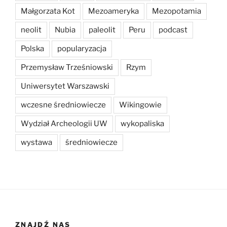
Małgorzata Kot
Mezoameryka
Mezopotamia
neolit
Nubia
paleolit
Peru
podcast
Polska
popularyzacja
Przemysław Trześniowski
Rzym
Uniwersytet Warszawski
wczesne średniowiecze
Wikingowie
Wydział Archeologii UW
wykopaliska
wystawa
średniowiecze
ZNAJDŹ NAS