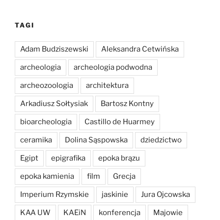
TAGI
Adam Budziszewski
Aleksandra Cetwińska
archeologia
archeologia podwodna
archeozoologia
architektura
Arkadiusz Sołtysiak
Bartosz Kontny
bioarcheologia
Castillo de Huarmey
ceramika
Dolina Sąspowska
dziedzictwo
Egipt
epigrafika
epoka brązu
epoka kamienia
film
Grecja
Imperium Rzymskie
jaskinie
Jura Ojcowska
KAA UW
KAEiN
konferencja
Majowie