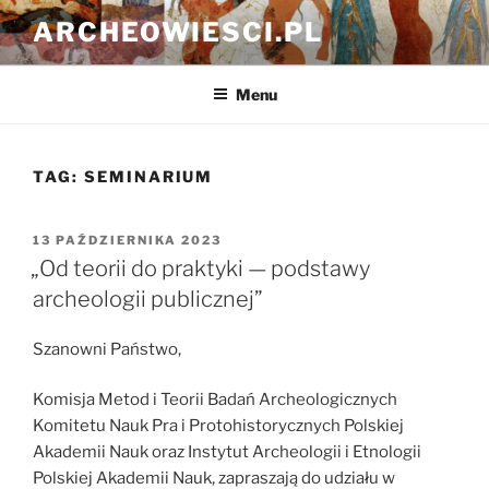
Przejdź
ARCHEOWIESCI.PL
do
treści
Menu
TAG:
SEMINARIUM
OPUBLIKOWANE
13 PAŹDZIERNIKA 2023
W
„Od teorii do praktyki — podstawy
archeologii publicznej”
Szanowni Państwo,
Komisja Metod i Teorii Badań Archeologicznych
Komitetu Nauk Pra i Protohistorycznych Polskiej
Akademii Nauk oraz Instytut Archeologii i Etnologii
Polskiej Akademii Nauk, zapraszają do udziału w