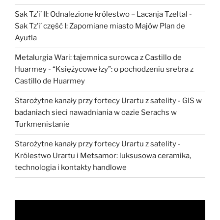
Sak Tz’i’ II: Odnalezione królestwo – Lacanja Tzeltal
-
Sak Tz’i’ część I: Zapomiane miasto Majów Plan de
Ayutla
Metalurgia Wari: tajemnica surowca z Castillo de
Huarmey
-
“Księżycowe łzy”: o pochodzeniu srebra z
Castillo de Huarmey
Starożytne kanały przy fortecy Urartu z satelity
-
GIS w
badaniach sieci nawadniania w oazie Serachs w
Turkmenistanie
Starożytne kanały przy fortecy Urartu z satelity
-
Królestwo Urartu i Metsamor: luksusowa ceramika,
technologia i kontakty handlowe