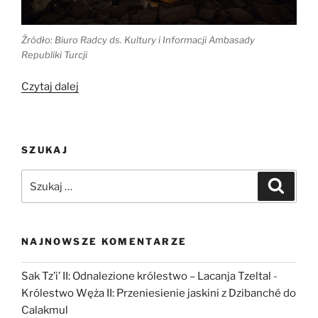
Źródło: Biuro Radcy ds. Kultury i Informacji Ambasady
Republiki Turcji
„Nie
Czytaj dalej
tylko
Göbeklitepe”
SZUKAJ
Szukaj:
Szukaj
NAJNOWSZE KOMENTARZE
Sak Tz’i’ II: Odnalezione królestwo – Lacanja Tzeltal
-
Królestwo Węża II: Przeniesienie jaskini z Dzibanché do
Calakmul