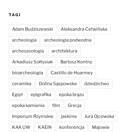
TAGI
Adam Budziszewski
Aleksandra Cetwińska
archeologia
archeologia podwodna
archeozoologia
architektura
Arkadiusz Sołtysiak
Bartosz Kontny
bioarcheologia
Castillo de Huarmey
ceramika
Dolina Sąspowska
dziedzictwo
Egipt
epigrafika
epoka brązu
epoka kamienia
film
Grecja
Imperium Rzymskie
jaskinie
Jura Ojcowska
KAA UW
KAEiN
konferencja
Majowie