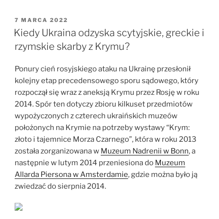
powróciło
do
OPUBLIKOWANE
7 MARCA 2022
W
Ukrainy”
Kiedy Ukraina odzyska scytyjskie, greckie i
rzymskie skarby z Krymu?
Ponury cień rosyjskiego ataku na Ukrainę przesłonił
kolejny etap precedensowego sporu sądowego, który
rozpoczął się wraz z aneksją Krymu przez Rosję w roku
2014. Spór ten dotyczy zbioru kilkuset przedmiotów
wypożyczonych z czterech ukraińskich muzeów
położonych na Krymie na potrzeby wystawy “Krym:
złoto i tajemnice Morza Czarnego”, która w roku 2013
została zorganizowana w
Muzeum Nadrenii w Bonn
, a
następnie w lutym 2014 przeniesiona do
Muzeum
Allarda Piersona w Amsterdamie
, gdzie można było ją
zwiedzać do sierpnia 2014.