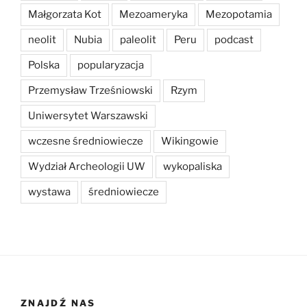
Małgorzata Kot
Mezoameryka
Mezopotamia
neolit
Nubia
paleolit
Peru
podcast
Polska
popularyzacja
Przemysław Trześniowski
Rzym
Uniwersytet Warszawski
wczesne średniowiecze
Wikingowie
Wydział Archeologii UW
wykopaliska
wystawa
średniowiecze
ZNAJDŹ NAS