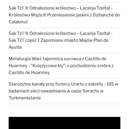
Sak Tz’i’ II: Odnalezione królestwo – Lacanja Tzeltal
-
Królestwo Węża II: Przeniesienie jaskini z Dzibanché do
Calakmul
Sak Tz’i’ II: Odnalezione królestwo – Lacanja Tzeltal
-
Sak Tz’i’ część I: Zapomiane miasto Majów Plan de
Ayutla
Metalurgia Wari: tajemnica surowca z Castillo de
Huarmey
-
“Księżycowe łzy”: o pochodzeniu srebra z
Castillo de Huarmey
Starożytne kanały przy fortecy Urartu z satelity
-
GIS w
badaniach sieci nawadniania w oazie Serachs w
Turkmenistanie