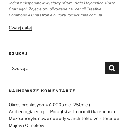
Jeden z eksponatów wystawy “Krym: złoto i tajemnice Morza
Czarnego”. Zdjęcie opublikowane na licencji Creative
Commons 4.0 na stronie culture.voicecrimea.com.ua.
„Kiedy
Czytaj dalej
Ukraina
odzyska
scytyjskie,
SZUKAJ
greckie
i
Szukaj:
Szukaj
rzymskie
skarby
z
Krymu?”
NAJNOWSZE KOMENTARZE
Okres preklasyczny (2000p.n.e.-250n.e.) -
Archeologia.edu.pl
-
Początki astronomii i kalendarza
Mezoameryki: nowe dowody w architekturze z terenów
Majów i Olmeków