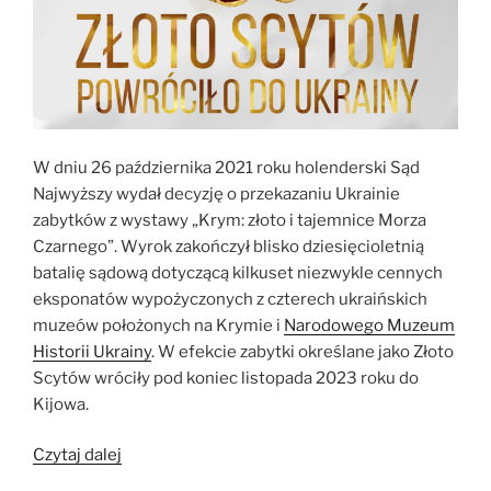
W dniu 26 października 2021 roku holenderski Sąd
Najwyższy wydał decyzję o przekazaniu Ukrainie
zabytków z wystawy „Krym: złoto i tajemnice Morza
Czarnego”. Wyrok zakończył blisko dziesięcioletnią
batalię sądową dotyczącą kilkuset niezwykle cennych
eksponatów
wypożyczonych z czterech ukraińskich
muzeów położonych na Krymie i
Narodowego Muzeum
Historii Ukrainy
. W efekcie zabytki określane jako Złoto
Scytów wróciły pod koniec listopada 2023 roku do
Kijowa.
„Złoto
Czytaj dalej
Scytów