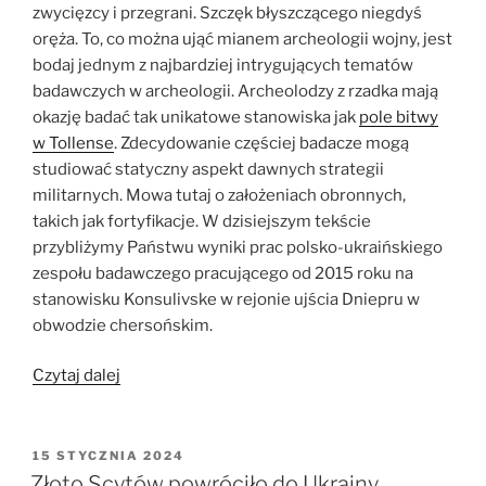
zwycięzcy i przegrani. Szczęk błyszczącego niegdyś
oręża. To, co można ująć mianem archeologii wojny, jest
bodaj jednym z najbardziej intrygujących tematów
badawczych w archeologii. Archeolodzy z rzadka mają
okazję badać tak unikatowe stanowiska jak
pole bitwy
w Tollense
. Zdecydowanie częściej badacze mogą
studiować statyczny aspekt dawnych strategii
militarnych. Mowa tutaj o założeniach obronnych,
takich jak fortyfikacje. W dzisiejszym tekście
przybliżymy Państwu wyniki prac polsko-ukraińskiego
zespołu badawczego pracującego od 2015 roku na
stanowisku Konsulivske w rejonie ujścia Dniepru w
obwodzie chersońskim.
„W
Czytaj dalej
obronie
delty
Dniepru.
OPUBLIKOWANE
15 STYCZNIA 2024
W
Grodzisko
Złoto Scytów powróciło do Ukrainy