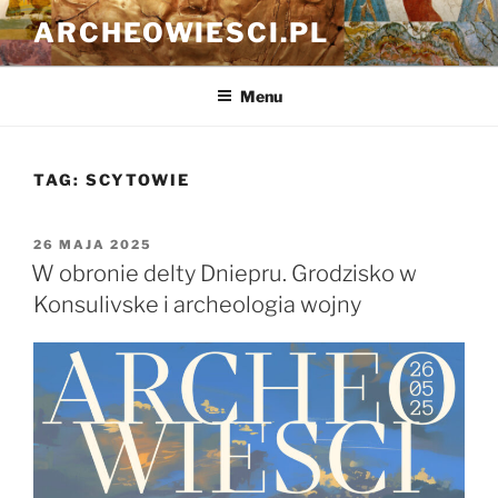
Przejdź
ARCHEOWIESCI.PL
do
treści
Menu
TAG:
SCYTOWIE
OPUBLIKOWANE
26 MAJA 2025
W
W obronie delty Dniepru. Grodzisko w
Konsulivske i archeologia wojny