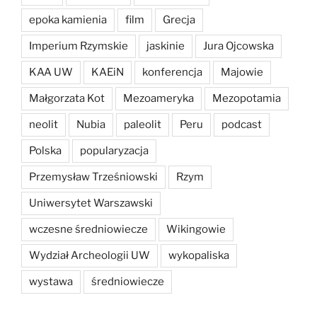
epoka kamienia
film
Grecja
Imperium Rzymskie
jaskinie
Jura Ojcowska
KAA UW
KAEiN
konferencja
Majowie
Małgorzata Kot
Mezoameryka
Mezopotamia
neolit
Nubia
paleolit
Peru
podcast
Polska
popularyzacja
Przemysław Trześniowski
Rzym
Uniwersytet Warszawski
wczesne średniowiecze
Wikingowie
Wydział Archeologii UW
wykopaliska
wystawa
średniowiecze