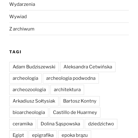
Wydarzenia
Wywiad
Z archiwum
TAGI
Adam Budziszewski
Aleksandra Cetwińska
archeologia
archeologia podwodna
archeozoologia
architektura
Arkadiusz Sołtysiak
Bartosz Kontny
bioarcheologia
Castillo de Huarmey
ceramika
Dolina Sąspowska
dziedzictwo
Egipt
epigrafika
epoka brązu