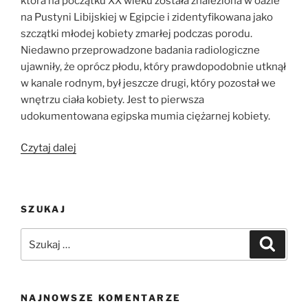
która na początku XX wieku została znaleziona w oazie
na Pustyni Libijskiej w Egipcie i zidentyfikowana jako
szczątki młodej kobiety zmarłej podczas porodu.
Niedawno przeprowadzone badania radiologiczne
ujawniły, że oprócz płodu, który prawdopodobnie utknął
w kanale rodnym, był jeszcze drugi, który pozostał we
wnętrzu ciała kobiety. Jest to pierwsza
udokumentowana egipska mumia ciężarnej kobiety.
„Płód
Czytaj dalej
znaleziony
wewnątrz
egipskiej
SZUKAJ
mumii”
Szukaj:
Szukaj
NAJNOWSZE KOMENTARZE