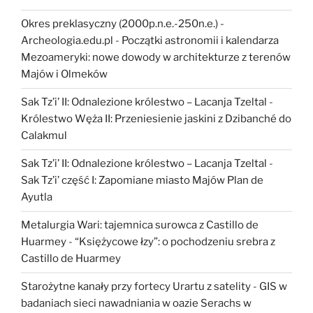
Okres preklasyczny (2000p.n.e.-250n.e.) -
Archeologia.edu.pl
-
Początki astronomii i kalendarza
Mezoameryki: nowe dowody w architekturze z terenów
Majów i Olmeków
Sak Tz’i’ II: Odnalezione królestwo – Lacanja Tzeltal
-
Królestwo Węża II: Przeniesienie jaskini z Dzibanché do
Calakmul
Sak Tz’i’ II: Odnalezione królestwo – Lacanja Tzeltal
-
Sak Tz’i’ część I: Zapomiane miasto Majów Plan de
Ayutla
Metalurgia Wari: tajemnica surowca z Castillo de
Huarmey
-
“Księżycowe łzy”: o pochodzeniu srebra z
Castillo de Huarmey
Starożytne kanały przy fortecy Urartu z satelity
-
GIS w
badaniach sieci nawadniania w oazie Serachs w