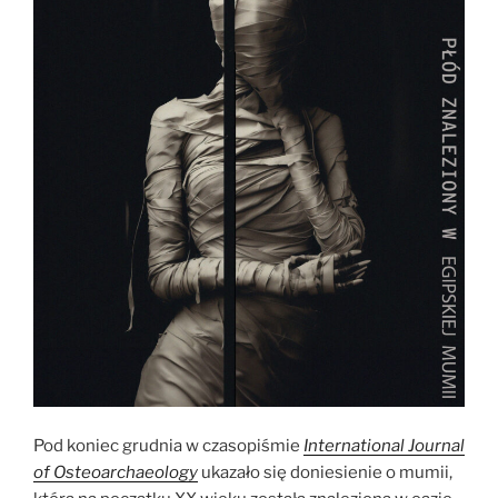
Pod koniec grudnia w czasopiśmie
International Journal
of Osteoarchaeology
ukazało się doniesienie o mumii,