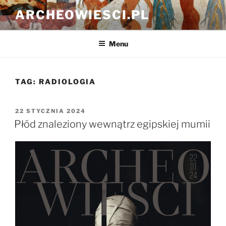
Przejdź
ARCHEOWIESCI.PL
do
treści
Menu
TAG:
RADIOLOGIA
OPUBLIKOWANE
22 STYCZNIA 2024
W
Płód znaleziony wewnątrz egipskiej mumii