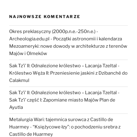
ochronie
zabytków
w
NAJNOWSZE KOMENTARZE
Polsce”
Okres preklasyczny (2000p.n.e.-250n.e.) -
Archeologia.edu.pl
-
Początki astronomii i kalendarza
Mezoameryki: nowe dowody w architekturze z terenów
Majów i Olmeków
Sak Tz’i’ II: Odnalezione królestwo – Lacanja Tzeltal
-
Królestwo Węża II: Przeniesienie jaskini z Dzibanché do
Calakmul
Sak Tz’i’ II: Odnalezione królestwo – Lacanja Tzeltal
-
Sak Tz’i’ część I: Zapomiane miasto Majów Plan de
Ayutla
Metalurgia Wari: tajemnica surowca z Castillo de
Huarmey
-
“Księżycowe łzy”: o pochodzeniu srebra z
Castillo de Huarmey