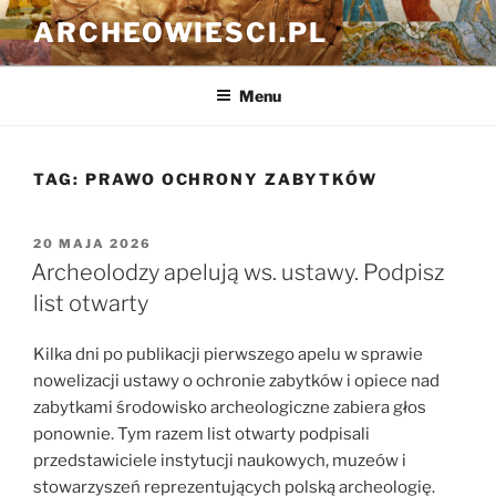
Przejdź
ARCHEOWIESCI.PL
do
treści
Menu
TAG:
PRAWO OCHRONY ZABYTKÓW
OPUBLIKOWANE
20 MAJA 2026
W
Archeolodzy apelują ws. ustawy. Podpisz
list otwarty
Kilka dni po publikacji pierwszego apelu w sprawie
nowelizacji ustawy o ochronie zabytków i opiece nad
zabytkami środowisko archeologiczne zabiera głos
ponownie. Tym razem list otwarty podpisali
przedstawiciele instytucji naukowych, muzeów i
stowarzyszeń reprezentujących polską archeologię.