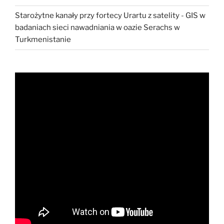
Starożytne kanały przy fortecy Urartu z satelity
-
GIS w
badaniach sieci nawadniania w oazie Serachs w
Turkmenistanie