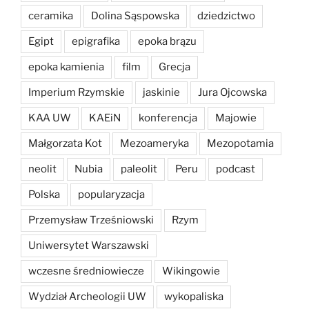
ceramika
Dolina Sąspowska
dziedzictwo
Egipt
epigrafika
epoka brązu
epoka kamienia
film
Grecja
Imperium Rzymskie
jaskinie
Jura Ojcowska
KAA UW
KAEiN
konferencja
Majowie
Małgorzata Kot
Mezoameryka
Mezopotamia
neolit
Nubia
paleolit
Peru
podcast
Polska
popularyzacja
Przemysław Trześniowski
Rzym
Uniwersytet Warszawski
wczesne średniowiecze
Wikingowie
Wydział Archeologii UW
wykopaliska