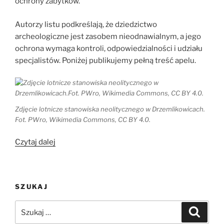
ochrony zabytków.
Autorzy listu podkreślają, że dziedzictwo
archeologiczne jest zasobem nieodnawialnym, a jego
ochrona wymaga kontroli, odpowiedzialności i udziału
specjalistów. Poniżej publikujemy pełną treść apelu.
Zdjęcie lotnicze stanowiska neolitycznego w Drzemlikowicach.
Fot. PWro, Wikimedia Commons, CC BY 4.0.
„List
Czytaj dalej
otwarty
archeologów:
nowelizacja
SZUKAJ
ustawy
może
Szukaj:
Szukaj
zagrozić