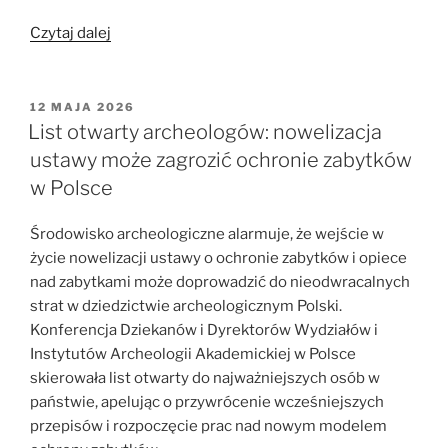
„Archeolodzy
Czytaj dalej
apelują
ws.
ustawy.
OPUBLIKOWANE
12 MAJA 2026
W
Podpisz
List otwarty archeologów: nowelizacja
list
ustawy może zagrozić ochronie zabytków
otwarty”
w Polsce
Środowisko archeologiczne alarmuje, że wejście w
życie nowelizacji ustawy o ochronie zabytków i opiece
nad zabytkami może doprowadzić do nieodwracalnych
strat w dziedzictwie archeologicznym Polski.
Konferencja Dziekanów i Dyrektorów Wydziałów i
Instytutów Archeologii Akademickiej w Polsce
skierowała list otwarty do najważniejszych osób w
państwie, apelując o przywrócenie wcześniejszych
przepisów i rozpoczęcie prac nad nowym modelem