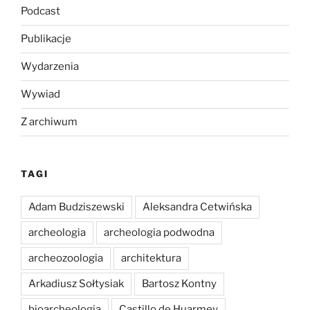
Podcast
Publikacje
Wydarzenia
Wywiad
Z archiwum
TAGI
Adam Budziszewski
Aleksandra Cetwińska
archeologia
archeologia podwodna
archeozoologia
architektura
Arkadiusz Sołtysiak
Bartosz Kontny
bioarcheologia
Castillo de Huarmey