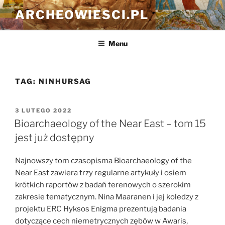
Przejdź
ARCHEOWIESCI.PL
do
treści
Menu
TAG:
NINHURSAG
OPUBLIKOWANE
3 LUTEGO 2022
W
Bioarchaeology of the Near East – tom 15
jest już dostępny
Najnowszy tom czasopisma Bioarchaeology of the
Near East zawiera trzy regularne artykuły i osiem
krótkich raportów z badań terenowych o szerokim
zakresie tematycznym. Nina Maaranen i jej koledzy z
projektu ERC Hyksos Enigma prezentują badania
dotyczące cech niemetrycznych zębów w Awaris,