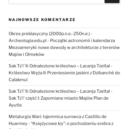
15
jest
już
NAJNOWSZE KOMENTARZE
dostępny”
Okres preklasyczny (2000p.n.e.-250n.e.) -
Archeologia.edu.pl
-
Początki astronomii i kalendarza
Mezoameryki: nowe dowody w architekturze z terenów
Majów i Olmeków
Sak Tz’i’ II: Odnalezione królestwo – Lacanja Tzeltal
-
Królestwo Węża II: Przeniesienie jaskini z Dzibanché do
Calakmul
Sak Tz’i’ II: Odnalezione królestwo – Lacanja Tzeltal
-
Sak Tz’i’ część I: Zapomiane miasto Majów Plan de
Ayutla
Metalurgia Wari: tajemnica surowca z Castillo de
Huarmey
-
“Księżycowe łzy”: o pochodzeniu srebra z