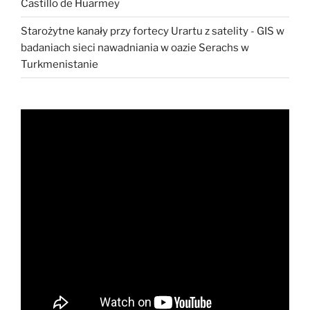
Castillo de Huarmey
Starożytne kanały przy fortecy Urartu z satelity
-
GIS w
badaniach sieci nawadniania w oazie Serachs w
Turkmenistanie