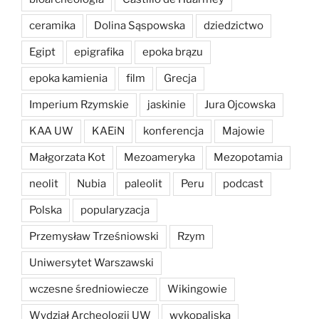
ceramika
Dolina Sąspowska
dziedzictwo
Egipt
epigrafika
epoka brązu
epoka kamienia
film
Grecja
Imperium Rzymskie
jaskinie
Jura Ojcowska
KAA UW
KAEiN
konferencja
Majowie
Małgorzata Kot
Mezoameryka
Mezopotamia
neolit
Nubia
paleolit
Peru
podcast
Polska
popularyzacja
Przemysław Trześniowski
Rzym
Uniwersytet Warszawski
wczesne średniowiecze
Wikingowie
Wydział Archeologii UW
wykopaliska