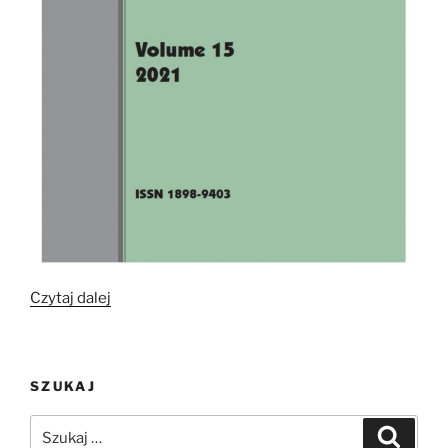
„Bioarchaeology
Czytaj dalej
of
the
Near
SZUKAJ
East
–
Szukaj:
Szukaj
tom