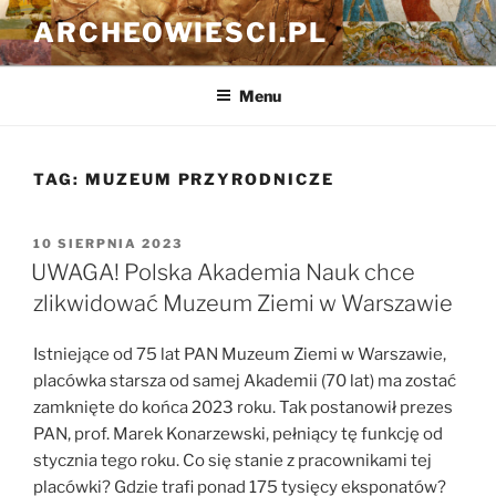
Przejdź
ARCHEOWIESCI.PL
do
treści
Menu
TAG:
MUZEUM PRZYRODNICZE
OPUBLIKOWANE
10 SIERPNIA 2023
W
UWAGA! Polska Akademia Nauk chce
zlikwidować Muzeum Ziemi w Warszawie
Istniejące od 75 lat PAN Muzeum Ziemi w Warszawie,
placówka starsza od samej Akademii (70 lat) ma zostać
zamknięte do końca 2023 roku. Tak postanowił prezes
PAN, prof. Marek Konarzewski, pełniący tę funkcję od
stycznia tego roku. Co się stanie z pracownikami tej
placówki? Gdzie trafi ponad 175 tysięcy eksponatów?