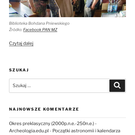
Biblioteka Bohdana Pniewskiego
Źródło:
Facebook PAN MZ
„UWAGA!
Czytaj dalej
Polska
Akademia
Nauk
SZUKAJ
chce
zlikwidować
Szukaj:
Szukaj
Muzeum
Ziemi
w
Warszawie”
NAJNOWSZE KOMENTARZE
Okres preklasyczny (2000p.n.e.-250n.e.) -
Archeologia.edu.pl
-
Początki astronomii i kalendarza