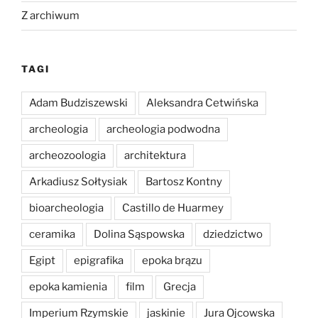
Z archiwum
TAGI
Adam Budziszewski
Aleksandra Cetwińska
archeologia
archeologia podwodna
archeozoologia
architektura
Arkadiusz Sołtysiak
Bartosz Kontny
bioarcheologia
Castillo de Huarmey
ceramika
Dolina Sąspowska
dziedzictwo
Egipt
epigrafika
epoka brązu
epoka kamienia
film
Grecja
Imperium Rzymskie
jaskinie
Jura Ojcowska