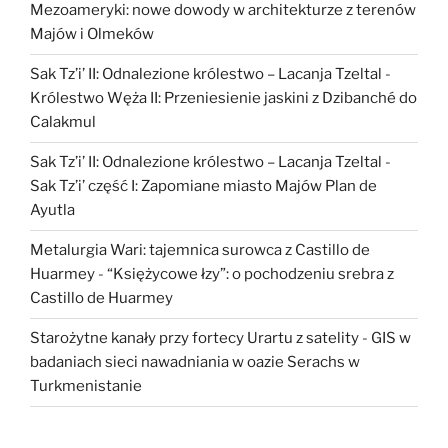
Mezoameryki: nowe dowody w architekturze z terenów
Majów i Olmeków
Sak Tz’i’ II: Odnalezione królestwo – Lacanja Tzeltal
-
Królestwo Węża II: Przeniesienie jaskini z Dzibanché do
Calakmul
Sak Tz’i’ II: Odnalezione królestwo – Lacanja Tzeltal
-
Sak Tz’i’ część I: Zapomiane miasto Majów Plan de
Ayutla
Metalurgia Wari: tajemnica surowca z Castillo de
Huarmey
-
“Księżycowe łzy”: o pochodzeniu srebra z
Castillo de Huarmey
Starożytne kanały przy fortecy Urartu z satelity
-
GIS w
badaniach sieci nawadniania w oazie Serachs w
Turkmenistanie