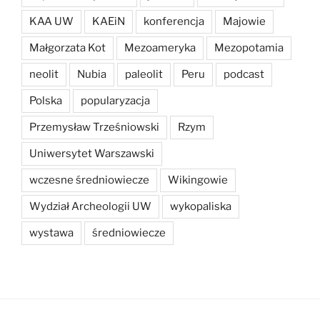
KAA UW
KAEiN
konferencja
Majowie
Małgorzata Kot
Mezoameryka
Mezopotamia
neolit
Nubia
paleolit
Peru
podcast
Polska
popularyzacja
Przemysław Trześniowski
Rzym
Uniwersytet Warszawski
wczesne średniowiecze
Wikingowie
Wydział Archeologii UW
wykopaliska
wystawa
średniowiecze