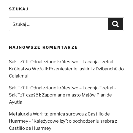
płodem:
SZUKAJ
kolejny
przykład
Szukaj:
Szukaj
myślenia
życzeniowego”
NAJNOWSZE KOMENTARZE
Sak Tz’i’ II: Odnalezione królestwo – Lacanja Tzeltal
-
Królestwo Węża II: Przeniesienie jaskini z Dzibanché do
Calakmul
Sak Tz’i’ II: Odnalezione królestwo – Lacanja Tzeltal
-
Sak Tz’i’ część I: Zapomiane miasto Majów Plan de
Ayutla
Metalurgia Wari: tajemnica surowca z Castillo de
Huarmey
-
“Księżycowe łzy”: o pochodzeniu srebra z
Castillo de Huarmey