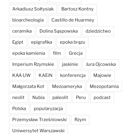
Arkadiusz Sołtysiak
Bartosz Kontny
bioarcheologia
Castillo de Huarmey
ceramika
Dolina Sąspowska
dziedzictwo
Egipt
epigrafika
epoka brązu
epoka kamienia
film
Grecja
Imperium Rzymskie
jaskinie
Jura Ojcowska
KAA UW
KAEiN
konferencja
Majowie
Małgorzata Kot
Mezoameryka
Mezopotamia
neolit
Nubia
paleolit
Peru
podcast
Polska
popularyzacja
Przemysław Trześniowski
Rzym
Uniwersytet Warszawski