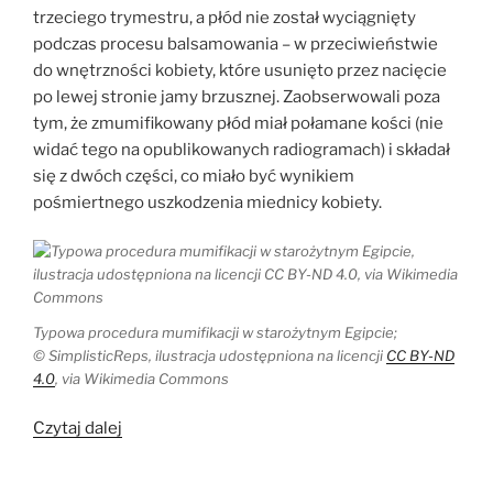
trzeciego trymestru, a płód nie został wyciągnięty
podczas procesu balsamowania – w przeciwieństwie
do wnętrzności kobiety, które usunięto przez nacięcie
po lewej stronie jamy brzusznej. Zaobserwowali poza
tym, że zmumifikowany płód miał połamane kości (nie
widać tego na opublikowanych radiogramach) i składał
się z dwóch części, co miało być wynikiem
pośmiertnego uszkodzenia miednicy kobiety.
Typowa procedura mumifikacji w starożytnym Egipcie;
© SimplisticReps, ilustracja udostępniona na licencji
CC BY-ND
4.0
, via Wikimedia Commons
„Mumia
Czytaj dalej
z
kiszonym