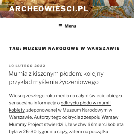
Przejdź
ARCHEOWIESCI.PL
do
treści
Menu
TAG:
MUZEUM NARODOWE W WARSZAWIE
OPUBLIKOWANE
10 LUTEGO 2022
W
Mumia z kiszonym płodem: kolejny
przykład myślenia życzeniowego
Wiosną zeszłego roku media na całym świecie obiegła
sensacyjna informacja o
odkryciu płodu w mumii
kobiety
, zdeponowanej w Muzeum Narodowym w
Warszawie. Autorzy tego odkrycia z zespołu
Warsaw
Mummy Project
stwierdzili, że w chwili śmierci kobieta
była w 26-30 tygodniu ciąży, zatem na początku