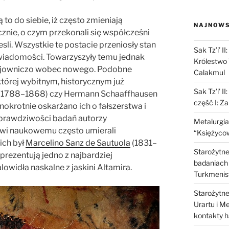
to do siebie, iż często zmieniają
NAJNOWS
znie, o czym przekonali się współcześni
li. Wszystkie te postacie przeniosły stan
Sak Tz’i’ I
świadomości.
Towarzyszyły temu jednak
Królestwo 
ojowniczo wobec nowego.
Podobne
Calakmul
tórej wybitnym, historycznym już
Sak Tz’i’ I
(1788–1868) czy Hermann Schaaffhausen
część I: Z
nokrotnie oskarżano ich o fałszerstwa i
 prawdziwości badań autorzy
Metalurgia
wi naukowemu często umierali
“Księżycow
ich był
Marcelino Sanz de Sautuola
(1831–
Starożytne 
prezentują jedno z najbardziej
badaniach 
owidła naskalne z jaskini Altamira.
Turkmenis
Starożytne 
Urartu i M
kontakty 