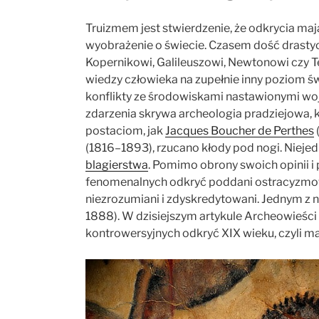
Truizmem jest stwierdzenie, że odkrycia mają 
wyobrażenie o świecie. Czasem dość drastyc
Kopernikowi, Galileuszowi, Newtonowi czy Tes
wiedzy człowieka na zupełnie inny poziom 
konflikty ze środowiskami nastawionymi w
zdarzenia skrywa archeologia pradziejowa, k
postaciom, jak
Jacques Boucher de Perthes
(1816–1893), rzucano kłody pod nogi. Niejed
blagierstwa
. Pomimo obrony swoich opinii i
fenomenalnych odkryć poddani ostracyzmo
niezrozumiani i zdyskredytowani. Jednym z n
1888). W dzisiejszym artykule Archeowieści 
kontrowersyjnych odkryć XIX wieku, czyli mal