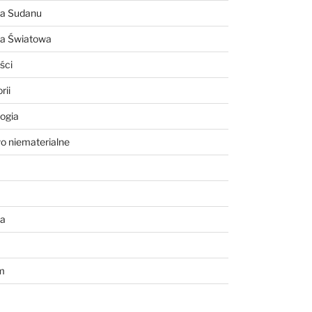
ia Sudanu
ia Światowa
ści
rii
ogia
o niematerialne
a
m