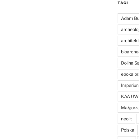
TAGI
Adam Bu
archeolo
architek
bioarche
Dolina 
epoka br
Imperiu
KAA UW
Małgorza
neolit
Polska