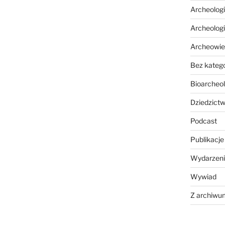
Archeolog
Archeolog
Archeowie
Bez katego
Bioarcheol
Dziedzictw
Podcast
Publikacje
Wydarzeni
Wywiad
Z archiwu