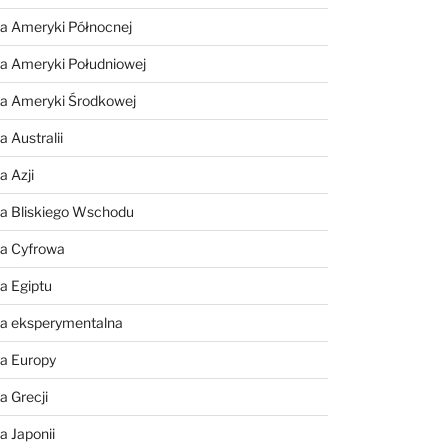
a Ameryki Północnej
a Ameryki Południowej
ia Ameryki Środkowej
 Australii
a Azji
ia Bliskiego Wschodu
ia Cyfrowa
a Egiptu
ia eksperymentalna
ia Europy
a Grecji
a Japonii