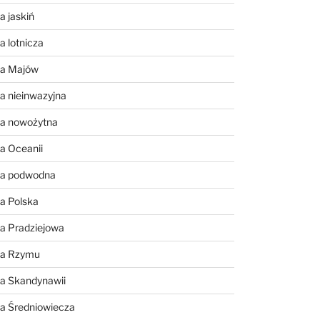
a jaskiń
a lotnicza
ia Majów
a nieinwazyjna
ia nowożytna
a Oceanii
ia podwodna
a Polska
a Pradziejowa
ia Rzymu
ia Skandynawii
ia Średniowiecza