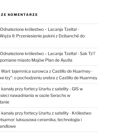
ZE KOMENTARZE
I: Odnalezione królestwo – Lacanja Tzeltal
-
Węża II: Przeniesienie jaskini z Dzibanché do
I: Odnalezione królestwo – Lacanja Tzeltal
-
Sak Tz’i’
apomiane miasto Majów Plan de Ayutla
 Wari: tajemnica surowca z Castillo de Huarmey
-
e łzy”: o pochodzeniu srebra z Castillo de Huarmey
kanały przy fortecy Urartu z satelity
-
GIS w
sieci nawadniania w oazie Serachs w
tanie
kanały przy fortecy Urartu z satelity
-
Królestwo
etsamor: luksusowa ceramika, technologia i
handlowe