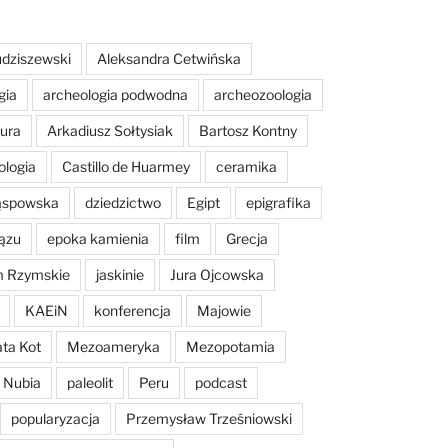
dziszewski
Aleksandra Cetwińska
gia
archeologia podwodna
archeozoologia
tura
Arkadiusz Sołtysiak
Bartosz Kontny
ologia
Castillo de Huarmey
ceramika
Sąspowska
dziedzictwo
Egipt
epigrafika
ązu
epoka kamienia
film
Grecja
m Rzymskie
jaskinie
Jura Ojcowska
KAEiN
konferencja
Majowie
ta Kot
Mezoameryka
Mezopotamia
Nubia
paleolit
Peru
podcast
popularyzacja
Przemysław Trześniowski