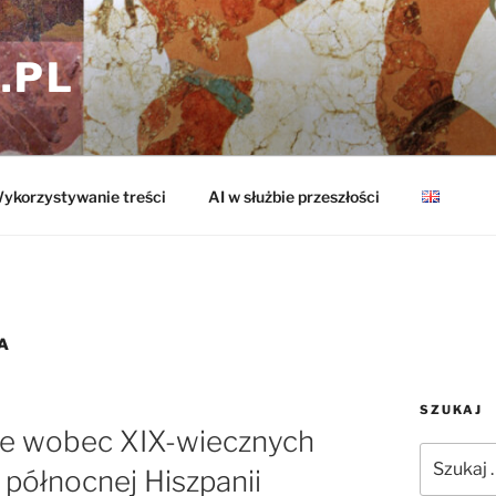
.PL
ykorzystywanie treści
AI w służbie przeszłości
A
SZUKAJ
e wobec XIX-wiecznych
Szukaj:
północnej Hiszpanii