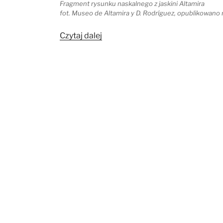
Fragment rysunku naskalnego z jaskini Altamira
fot. Museo de Altamira y D. Rodríguez, opublikowano n
„Opór
Czytaj dalej
przed
nowym.
Badacze
wobec
XIX-
wiecznych
odkryć
archeologicznych
w
północnej
Hiszpanii”