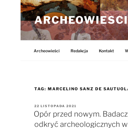
Przejdź
do
ARCHEOWIESCI
treści
Archeowieści
Redakcja
Kontakt
W
TAG:
MARCELINO SANZ DE SAUTUOL
OPUBLIKOWANE
22 LISTOPADA 2021
W
Opór przed nowym. Badacz
odkryć archeologicznych w 