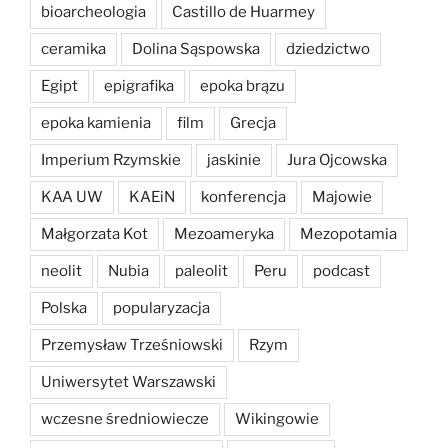
bioarcheologia
Castillo de Huarmey
ceramika
Dolina Sąspowska
dziedzictwo
Egipt
epigrafika
epoka brązu
epoka kamienia
film
Grecja
Imperium Rzymskie
jaskinie
Jura Ojcowska
KAA UW
KAEiN
konferencja
Majowie
Małgorzata Kot
Mezoameryka
Mezopotamia
neolit
Nubia
paleolit
Peru
podcast
Polska
popularyzacja
Przemysław Trześniowski
Rzym
Uniwersytet Warszawski
wczesne średniowiecze
Wikingowie