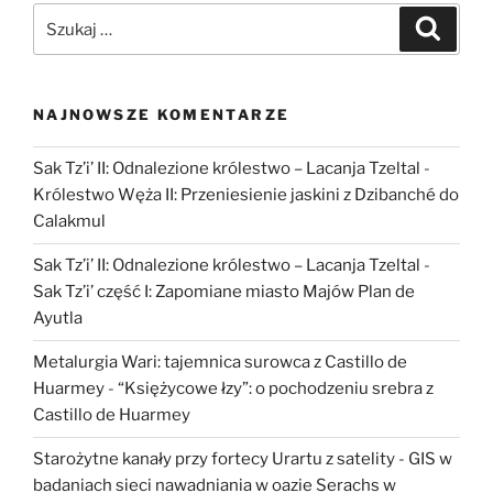
włókienniczą
Szukaj:
Szukaj
w
Europie”
NAJNOWSZE KOMENTARZE
Sak Tz’i’ II: Odnalezione królestwo – Lacanja Tzeltal
-
Królestwo Węża II: Przeniesienie jaskini z Dzibanché do
Calakmul
Sak Tz’i’ II: Odnalezione królestwo – Lacanja Tzeltal
-
Sak Tz’i’ część I: Zapomiane miasto Majów Plan de
Ayutla
Metalurgia Wari: tajemnica surowca z Castillo de
Huarmey
-
“Księżycowe łzy”: o pochodzeniu srebra z
Castillo de Huarmey
Starożytne kanały przy fortecy Urartu z satelity
-
GIS w
badaniach sieci nawadniania w oazie Serachs w