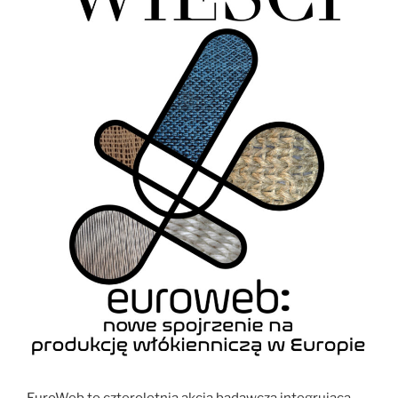
EuroWeb to czteroletnia akcja badawcza integrująca