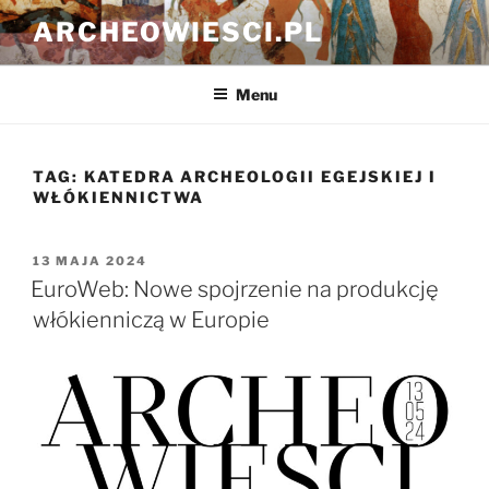
Przejdź
ARCHEOWIESCI.PL
do
treści
Menu
TAG:
KATEDRA ARCHEOLOGII EGEJSKIEJ I
WŁÓKIENNICTWA
OPUBLIKOWANE
13 MAJA 2024
W
EuroWeb: Nowe spojrzenie na produkcję
włókienniczą w Europie