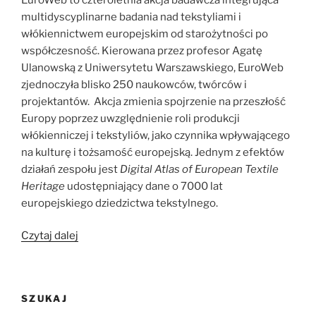
multidyscyplinarne badania nad tekstyliami i
włókiennictwem europejskim od starożytności po
współczesność. Kierowana przez profesor Agatę
Ulanowską z Uniwersytetu Warszawskiego, EuroWeb
zjednoczyła blisko 250 naukowców, twórców i
projektantów. Akcja zmienia spojrzenie na przeszłość
Europy poprzez uwzględnienie roli produkcji
włókienniczej i tekstyliów, jako czynnika wpływającego
na kulturę i tożsamość europejską. Jednym z efektów
działań zespołu jest
Digital Atlas of European Textile
Heritage
udostępniający dane o 7000 lat
europejskiego dziedzictwa tekstylnego.
„EuroWeb:
Czytaj dalej
Nowe
spojrzenie
na
SZUKAJ
produkcję