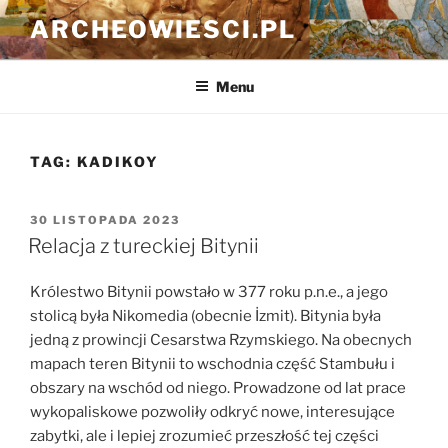
Przejdź
ARCHEOWIESCI.PL
do
treści
Menu
TAG:
KADIKOY
OPUBLIKOWANE
30 LISTOPADA 2023
W
Relacja z tureckiej Bitynii
Królestwo Bitynii powstało w 377 roku p.n.e., a jego
stolicą była Nikomedia (obecnie
İ
zmit). Bitynia była
jedną z prowincji Cesarstwa Rzymskiego. Na obecnych
mapach teren Bitynii to wschodnia część Stambułu i
obszary na wschód od niego. Prowadzone od lat prace
wykopaliskowe pozwoliły odkryć nowe, interesujące
zabytki, ale i lepiej zrozumieć przeszłość tej części