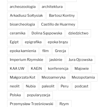
archeozoologia
architektura
Arkadiusz Sołtysiak
Bartosz Kontny
bioarcheologia
Castillo de Huarmey
ceramika
Dolina Sąspowska
dziedzictwo
Egipt
epigrafika
epoka brązu
epoka kamienia
film
Grecja
Imperium Rzymskie
jaskinie
Jura Ojcowska
KAA UW
KAEiN
konferencja
Majowie
Małgorzata Kot
Mezoameryka
Mezopotamia
neolit
Nubia
paleolit
Peru
podcast
Polska
popularyzacja
Przemysław Trześniowski
Rzym