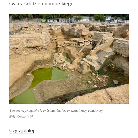
świata śródziemnomorskiego.
Teren wykopalisk w Stambule, w dzielnicy Kadıköy
©K.Kowalski
„Relacja
Czytaj dalej
z