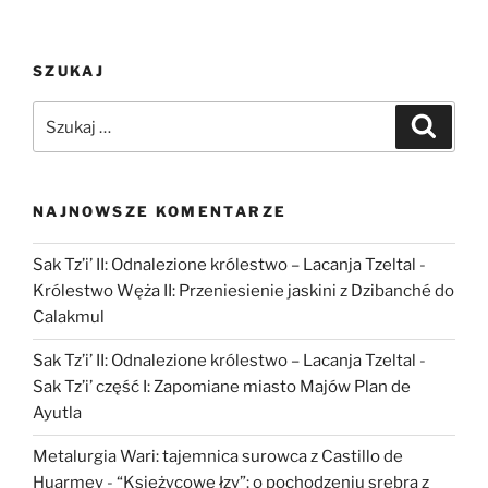
tureckiej
Bitynii”
SZUKAJ
Szukaj:
Szukaj
NAJNOWSZE KOMENTARZE
Sak Tz’i’ II: Odnalezione królestwo – Lacanja Tzeltal
-
Królestwo Węża II: Przeniesienie jaskini z Dzibanché do
Calakmul
Sak Tz’i’ II: Odnalezione królestwo – Lacanja Tzeltal
-
Sak Tz’i’ część I: Zapomiane miasto Majów Plan de
Ayutla
Metalurgia Wari: tajemnica surowca z Castillo de
Huarmey
-
“Księżycowe łzy”: o pochodzeniu srebra z