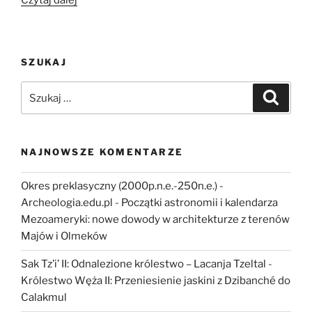
Czytaj dalej
lat
odkrywania
przeszłości.
SZUKAJ
Jubileusz
Działu
Szukaj:
Szukaj
Archeologii
Muzeum
Podlaskiego
w
NAJNOWSZE KOMENTARZE
Białymstoku”
Okres preklasyczny (2000p.n.e.-250n.e.) -
Archeologia.edu.pl
-
Początki astronomii i kalendarza
Mezoameryki: nowe dowody w architekturze z terenów
Majów i Olmeków
Sak Tz’i’ II: Odnalezione królestwo – Lacanja Tzeltal
-
Królestwo Węża II: Przeniesienie jaskini z Dzibanché do
Calakmul