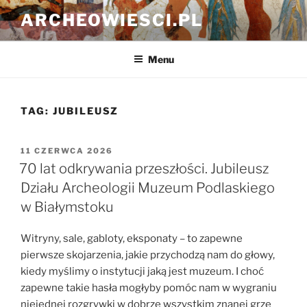
Przejdź
ARCHEOWIESCI.PL
do
treści
Menu
TAG:
JUBILEUSZ
OPUBLIKOWANE
11 CZERWCA 2026
W
70 lat odkrywania przeszłości. Jubileusz
Działu Archeologii Muzeum Podlaskiego
w Białymstoku
Witryny, sale, gabloty, eksponaty – to zapewne
pierwsze skojarzenia, jakie przychodzą nam do głowy,
kiedy myślimy o instytucji jaką jest muzeum. I choć
zapewne takie hasła mogłyby pomóc nam w wygraniu
niejednej rozgrywki w dobrze wszystkim znanej grze