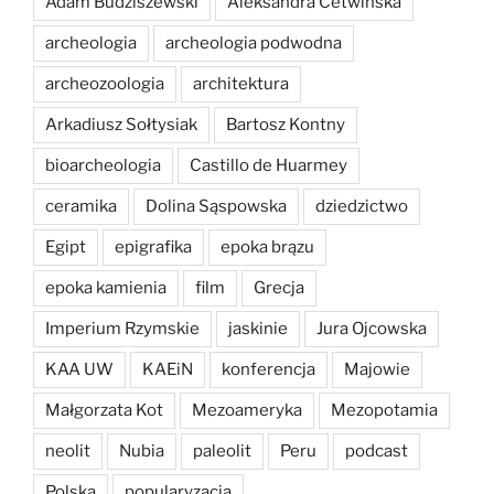
Adam Budziszewski
Aleksandra Cetwińska
archeologia
archeologia podwodna
archeozoologia
architektura
Arkadiusz Sołtysiak
Bartosz Kontny
bioarcheologia
Castillo de Huarmey
ceramika
Dolina Sąspowska
dziedzictwo
Egipt
epigrafika
epoka brązu
epoka kamienia
film
Grecja
Imperium Rzymskie
jaskinie
Jura Ojcowska
KAA UW
KAEiN
konferencja
Majowie
Małgorzata Kot
Mezoameryka
Mezopotamia
neolit
Nubia
paleolit
Peru
podcast
Polska
popularyzacja