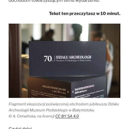
obchodom towarzyszącym temu wydarzeniu.
Tekst ten przeczytasz w 10 minut.
Fragment ekspozycji poświęconej obchodom jubileuszu Działu
Archeologii Muzeum Podlaskiego w Białymstoku
© A. Cetwińska, na licencji
CC BY SA 4.0
„70