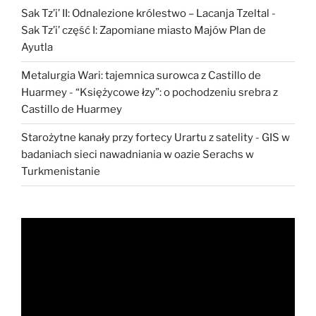
Sak Tz’i’ II: Odnalezione królestwo – Lacanja Tzeltal
-
Sak Tz’i’ część I: Zapomiane miasto Majów Plan de
Ayutla
Metalurgia Wari: tajemnica surowca z Castillo de
Huarmey
-
“Księżycowe łzy”: o pochodzeniu srebra z
Castillo de Huarmey
Starożytne kanały przy fortecy Urartu z satelity
-
GIS w
badaniach sieci nawadniania w oazie Serachs w
Turkmenistanie