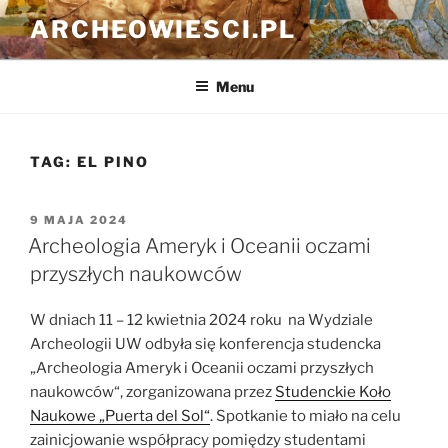
Przejdź
ARCHEOWIESCI.PL
do
treści
Menu
TAG:
EL PINO
OPUBLIKOWANE
9 MAJA 2024
W
Archeologia Ameryk i Oceanii oczami
przyszłych naukowców
W dniach 11 – 12 kwietnia 2024 roku na Wydziale
Archeologii UW odbyła się konferencja studencka
„Archeologia Ameryk i Oceanii oczami przyszłych
naukowców“, zorganizowana przez
Studenckie Koło
Naukowe „Puerta del Sol“
. Spotkanie to miało na celu
zainicjowanie współpracy pomiędzy studentami