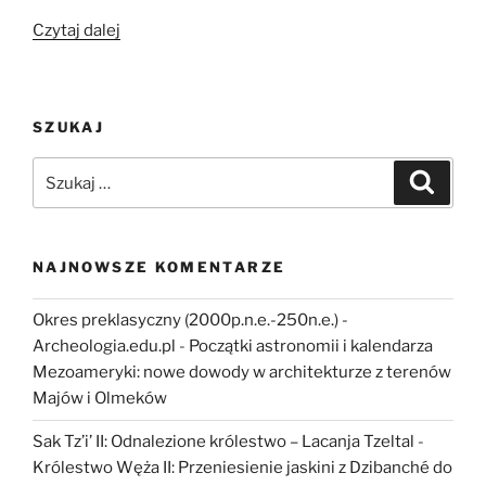
„Archeologia
Czytaj dalej
Ameryk
i
Oceanii
SZUKAJ
oczami
przyszłych
Szukaj:
Szukaj
naukowców”
NAJNOWSZE KOMENTARZE
Okres preklasyczny (2000p.n.e.-250n.e.) -
Archeologia.edu.pl
-
Początki astronomii i kalendarza
Mezoameryki: nowe dowody w architekturze z terenów
Majów i Olmeków
Sak Tz’i’ II: Odnalezione królestwo – Lacanja Tzeltal
-
Królestwo Węża II: Przeniesienie jaskini z Dzibanché do