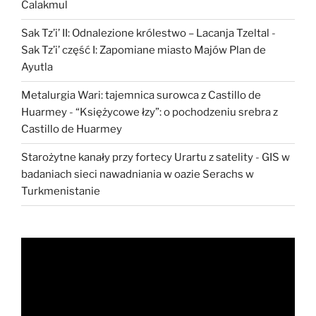
Calakmul
Sak Tz’i’ II: Odnalezione królestwo – Lacanja Tzeltal
-
Sak Tz’i’ część I: Zapomiane miasto Majów Plan de
Ayutla
Metalurgia Wari: tajemnica surowca z Castillo de
Huarmey
-
“Księżycowe łzy”: o pochodzeniu srebra z
Castillo de Huarmey
Starożytne kanały przy fortecy Urartu z satelity
-
GIS w
badaniach sieci nawadniania w oazie Serachs w
Turkmenistanie