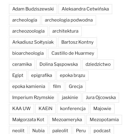
Adam Budziszewski
Aleksandra Cetwińska
archeologia
archeologia podwodna
archeozoologia
architektura
Arkadiusz Sołtysiak
Bartosz Kontny
bioarcheologia
Castillo de Huarmey
ceramika
Dolina Sąspowska
dziedzictwo
Egipt
epigrafika
epoka brązu
epoka kamienia
film
Grecja
Imperium Rzymskie
jaskinie
Jura Ojcowska
KAA UW
KAEiN
konferencja
Majowie
Małgorzata Kot
Mezoameryka
Mezopotamia
neolit
Nubia
paleolit
Peru
podcast