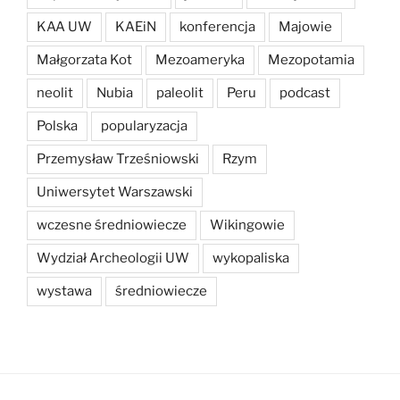
KAA UW
KAEiN
konferencja
Majowie
Małgorzata Kot
Mezoameryka
Mezopotamia
neolit
Nubia
paleolit
Peru
podcast
Polska
popularyzacja
Przemysław Trześniowski
Rzym
Uniwersytet Warszawski
wczesne średniowiecze
Wikingowie
Wydział Archeologii UW
wykopaliska
wystawa
średniowiecze