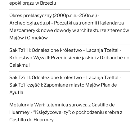
epoki brązu w Brzeziu
Okres preklasyczny (2000p.n.e.-250n.e.) -
Archeologia.edu.pl
-
Początki astronomii i kalendarza
Mezoameryki: nowe dowody w architekturze z terenów
Majów i Olmeków
Sak Tz’i’ II: Odnalezione królestwo – Lacanja Tzeltal
-
Królestwo Węża II: Przeniesienie jaskini z Dzibanché do
Calakmul
Sak Tz’i’ II: Odnalezione królestwo – Lacanja Tzeltal
-
Sak Tz’i’ część I: Zapomiane miasto Majów Plan de
Ayutla
Metalurgia Wari: tajemnica surowca z Castillo de
Huarmey
-
“Księżycowe łzy”: o pochodzeniu srebra z
Castillo de Huarmey