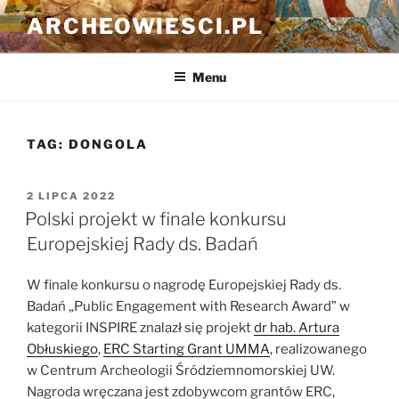
Przejdź
ARCHEOWIESCI.PL
do
treści
Menu
TAG:
DONGOLA
OPUBLIKOWANE
2 LIPCA 2022
W
Polski projekt w finale konkursu
Europejskiej Rady ds. Badań
W finale konkursu o nagrodę Europejskiej Rady ds.
Badań „Public Engagement with Research Award” w
kategorii INSPIRE znalazł się projekt
dr hab. Artura
Obłuskiego
,
ERC Starting Grant UMMA
, realizowanego
w Centrum Archeologii Śródziemnomorskiej UW.
Nagroda wręczana jest zdobywcom grantów ERC,