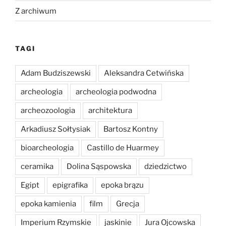
Z archiwum
TAGI
Adam Budziszewski
Aleksandra Cetwińska
archeologia
archeologia podwodna
archeozoologia
architektura
Arkadiusz Sołtysiak
Bartosz Kontny
bioarcheologia
Castillo de Huarmey
ceramika
Dolina Sąspowska
dziedzictwo
Egipt
epigrafika
epoka brązu
epoka kamienia
film
Grecja
Imperium Rzymskie
jaskinie
Jura Ojcowska