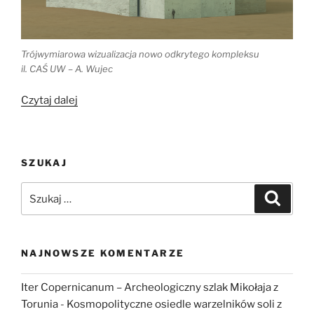
Trójwymiarowa wizualizacja nowo odkrytego kompleksu
il. CAŚ UW – A. Wujec
„Nowo
Czytaj dalej
odkryta
katedra
w
SZUKAJ
Dongoli
–
Szukaj:
Szukaj
badania
Polaków
w
Sudanie”
NAJNOWSZE KOMENTARZE
Iter Copernicanum – Archeologiczny szlak Mikołaja z
Torunia
-
Kosmopolityczne osiedle warzelników soli z