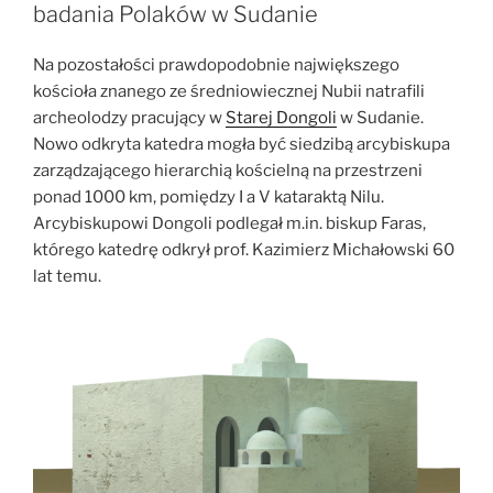
Europejskiej
badania Polaków w Sudanie
Rady
ds.
Na pozostałości prawdopodobnie największego
Badań”
kościoła znanego ze średniowiecznej Nubii natrafili
archeolodzy pracujący w
Starej Dongoli
w Sudanie.
Nowo odkryta katedra mogła być siedzibą arcybiskupa
zarządzającego hierarchią kościelną na przestrzeni
ponad 1000 km, pomiędzy I a V kataraktą Nilu.
Arcybiskupowi Dongoli podlegał m.in. biskup Faras,
którego katedrę odkrył prof. Kazimierz Michałowski 60
lat temu.