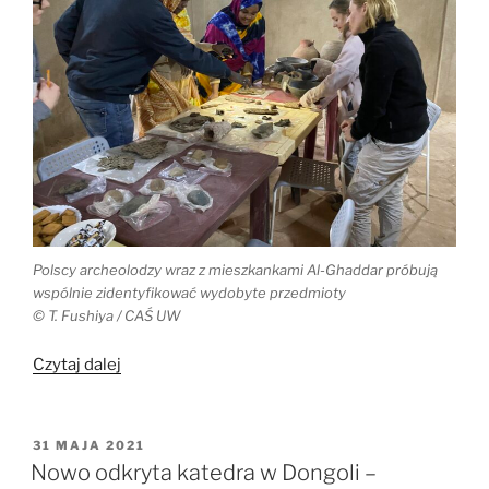
Polscy archeolodzy wraz z mieszkankami Al-Ghaddar próbują
wspólnie zidentyfikować wydobyte przedmioty
© T. Fushiya / CAŚ UW
„Polski
Czytaj dalej
projekt
w
finale
OPUBLIKOWANE
31 MAJA 2021
W
konkursu
Nowo odkryta katedra w Dongoli –