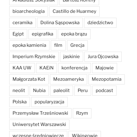
Arkadiusz Sołtysiak
Bartosz Kontny
bioarcheologia
Castillo de Huarmey
ceramika
Dolina Sąspowska
dziedzictwo
Egipt
epigrafika
epoka brązu
epoka kamienia
film
Grecja
Imperium Rzymskie
jaskinie
Jura Ojcowska
KAA UW
KAEiN
konferencja
Majowie
Małgorzata Kot
Mezoameryka
Mezopotamia
neolit
Nubia
paleolit
Peru
podcast
Polska
popularyzacja
Przemysław Trześniowski
Rzym
Uniwersytet Warszawski
wczesne średniowiecze
Wikingowie