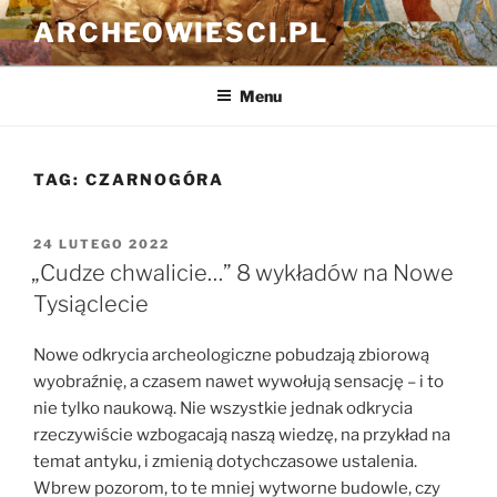
Przejdź
ARCHEOWIESCI.PL
do
treści
Menu
TAG:
CZARNOGÓRA
OPUBLIKOWANE
24 LUTEGO 2022
W
„Cudze chwalicie…” 8 wykładów na Nowe
Tysiąclecie
Nowe odkrycia archeologiczne pobudzają zbiorową
wyobraźnię, a czasem nawet wywołują sensację – i to
nie tylko naukową. Nie wszystkie jednak odkrycia
rzeczywiście wzbogacają naszą wiedzę, na przykład na
temat antyku, i zmienią dotychczasowe ustalenia.
Wbrew pozorom, to te mniej wytworne budowle, czy