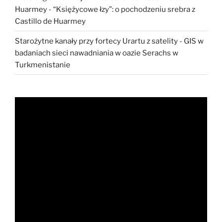
Huarmey
-
“Księżycowe łzy”: o pochodzeniu srebra z
Castillo de Huarmey
Starożytne kanały przy fortecy Urartu z satelity
-
GIS w
badaniach sieci nawadniania w oazie Serachs w
Turkmenistanie