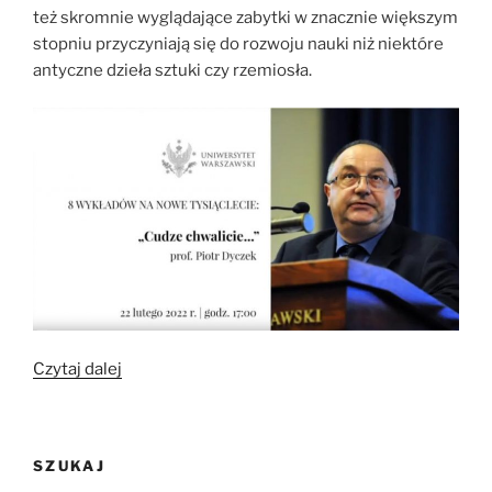
też skromnie wyglądające zabytki w znacznie większym
stopniu przyczyniają się do rozwoju nauki niż niektóre
antyczne dzieła sztuki czy rzemiosła.
„„Cudze
Czytaj dalej
chwalicie…”
8
wykładów
SZUKAJ
na