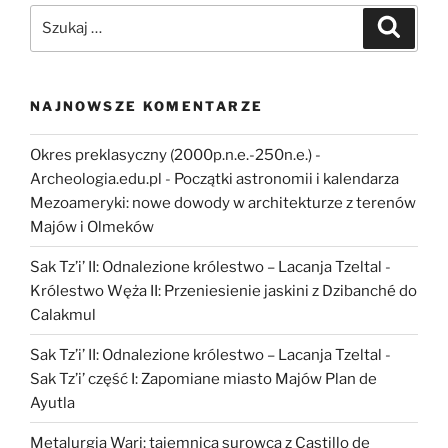
Nowe
Szukaj:
Szukaj
Tysiąclecie”
NAJNOWSZE KOMENTARZE
Okres preklasyczny (2000p.n.e.-250n.e.) -
Archeologia.edu.pl
-
Początki astronomii i kalendarza
Mezoameryki: nowe dowody w architekturze z terenów
Majów i Olmeków
Sak Tz’i’ II: Odnalezione królestwo – Lacanja Tzeltal
-
Królestwo Węża II: Przeniesienie jaskini z Dzibanché do
Calakmul
Sak Tz’i’ II: Odnalezione królestwo – Lacanja Tzeltal
-
Sak Tz’i’ część I: Zapomiane miasto Majów Plan de
Ayutla
Metalurgia Wari: tajemnica surowca z Castillo de