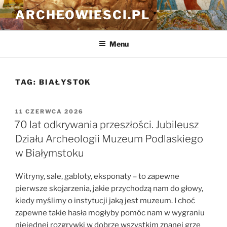
Przejdź
ARCHEOWIESCI.PL
do
treści
Menu
TAG:
BIAŁYSTOK
OPUBLIKOWANE
11 CZERWCA 2026
W
70 lat odkrywania przeszłości. Jubileusz
Działu Archeologii Muzeum Podlaskiego
w Białymstoku
Witryny, sale, gabloty, eksponaty – to zapewne
pierwsze skojarzenia, jakie przychodzą nam do głowy,
kiedy myślimy o instytucji jaką jest muzeum. I choć
zapewne takie hasła mogłyby pomóc nam w wygraniu
niejednej rozgrywki w dobrze wszystkim znanej grze