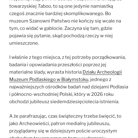
towarzyskiej
Taboo
, to są one jedynie namiastką
czegoś znacznie bardziej skomplikowanego. Bo
muzeum Szanowni Państwo nie kończy się wcale na
tym, co widać w gablocie. Zaczyna się tam, gdzie
pojawia się pytanie, skąd pochodzą rzeczy w niej
umieszczone.
I właśnie z tego miejsca, z tej potrzeby porządkowania,
badania i opowiadania przeszłości poprzez jej
materialne ślady, wyrasta historia
Działu Archeologii
Muzeum Podlaskiego w Białymstoku
, jednego z
najważniejszych ośrodków badań nad dziejami Podlasia
i północno-wschodniej Polski, który w 2026 roku
obchodzi jubileusz siedemdziesięciolecia istnienia.
A że parafrazując, czas świąteczny trzeba święcić, to
jako Archeowieści, patron medialny jubileuszu,
przyglądamy się w dzisiejszym poście uroczystym