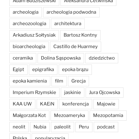
Adam Budziszewski
Aleksandra Cetwińska
archeologia
archeologia podwodna
archeozoologia
architektura
Arkadiusz Sołtysiak
Bartosz Kontny
bioarcheologia
Castillo de Huarmey
ceramika
Dolina Sąspowska
dziedzictwo
Egipt
epigrafika
epoka brązu
epoka kamienia
film
Grecja
Imperium Rzymskie
jaskinie
Jura Ojcowska
KAA UW
KAEiN
konferencja
Majowie
Małgorzata Kot
Mezoameryka
Mezopotamia
neolit
Nubia
paleolit
Peru
podcast
Polska
popularyzacja