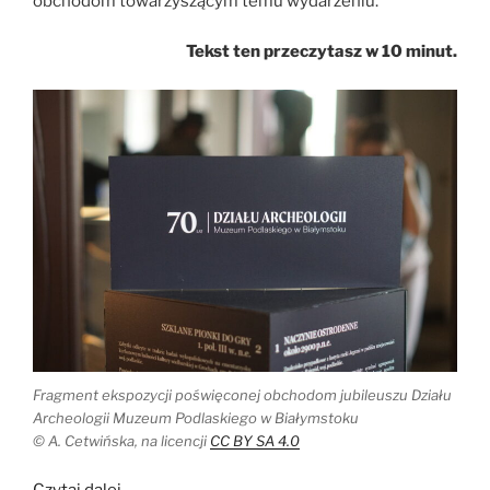
obchodom towarzyszącym temu wydarzeniu.
Tekst ten przeczytasz w 10 minut.
Fragment ekspozycji poświęconej obchodom jubileuszu Działu
Archeologii Muzeum Podlaskiego w Białymstoku
© A. Cetwińska, na licencji
CC BY SA 4.0
„70