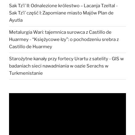
Sak Tz’i’ II: Odnalezione królestwo – Lacanja Tzeltal
-
Sak Tz’i’ część I: Zapomiane miasto Majów Plan de
Ayutla
Metalurgia Wari: tajemnica surowca z Castillo de
Huarmey
-
“Księżycowe łzy”: o pochodzeniu srebra z
Castillo de Huarmey
Starożytne kanały przy fortecy Urartu z satelity
-
GIS w
badaniach sieci nawadniania w oazie Serachs w
Turkmenistanie