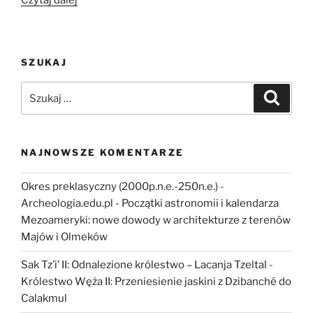
Czytaj dalej
lat
odkrywania
przeszłości.
SZUKAJ
Jubileusz
Działu
Szukaj:
Szukaj
Archeologii
Muzeum
Podlaskiego
w
NAJNOWSZE KOMENTARZE
Białymstoku”
Okres preklasyczny (2000p.n.e.-250n.e.) -
Archeologia.edu.pl
-
Początki astronomii i kalendarza
Mezoameryki: nowe dowody w architekturze z terenów
Majów i Olmeków
Sak Tz’i’ II: Odnalezione królestwo – Lacanja Tzeltal
-
Królestwo Węża II: Przeniesienie jaskini z Dzibanché do
Calakmul