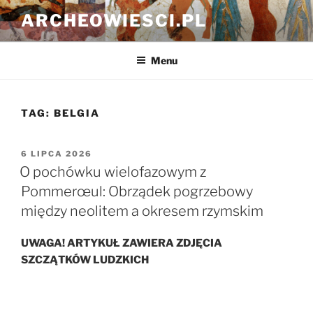
Przejdź
ARCHEOWIESCI.PL
do
treści
Menu
TAG:
BELGIA
OPUBLIKOWANE
6 LIPCA 2026
W
O pochówku wielofazowym z
Pommerœul: Obrządek pogrzebowy
między neolitem a okresem rzymskim
UWAGA! ARTYKUŁ ZAWIERA ZDJĘCIA
SZCZĄTKÓW LUDZKICH