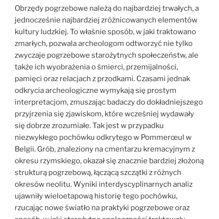
Obrzędy pogrzebowe należą do najbardziej trwałych, a
jednocześnie najbardziej zróżnicowanych elementów
kultury ludzkiej. To właśnie sposób, w jaki traktowano
zmarłych, pozwala archeologom odtworzyć nie tylko
zwyczaje pogrzebowe starożytnych społeczeństw, ale
także ich wyobrażenia o śmierci, przemijalności,
pamięci oraz relacjach z przodkami. Czasami jednak
odkrycia archeologiczne wymykają się prostym
interpretacjom, zmuszając badaczy do dokładniejszego
przyjrzenia się zjawiskom, które wcześniej wydawały
się dobrze zrozumiałe. Tak jest w przypadku
niezwykłego pochówku odkrytego w Pommerœul w
Belgii. Grób, znaleziony na cmentarzu kremacyjnym z
okresu rzymskiego, okazał się znacznie bardziej złożoną
strukturą pogrzebową, łączącą szczątki z różnych
okresów neolitu. Wyniki interdyscyplinarnych analiz
ujawniły wieloetapową historię tego pochówku,
rzucając nowe światło na praktyki pogrzebowe oraz