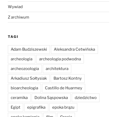
Wywiad
Z archiwum
TAGI
Adam Budziszewski
Aleksandra Cetwińska
archeologia
archeologia podwodna
archeozoologia
architektura
Arkadiusz Sołtysiak
Bartosz Kontny
bioarcheologia
Castillo de Huarmey
ceramika
Dolina Sąspowska
dziedzictwo
Egipt
epigrafika
epoka brązu
epoka kamienia
film
Grecja