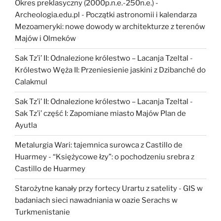
rzymskim”
Okres preklasyczny (2000p.n.e.-250n.e.) -
Archeologia.edu.pl
-
Początki astronomii i kalendarza
Mezoameryki: nowe dowody w architekturze z terenów
Majów i Olmeków
Sak Tz’i’ II: Odnalezione królestwo – Lacanja Tzeltal
-
Królestwo Węża II: Przeniesienie jaskini z Dzibanché do
Calakmul
Sak Tz’i’ II: Odnalezione królestwo – Lacanja Tzeltal
-
Sak Tz’i’ część I: Zapomiane miasto Majów Plan de
Ayutla
Metalurgia Wari: tajemnica surowca z Castillo de
Huarmey
-
“Księżycowe łzy”: o pochodzeniu srebra z
Castillo de Huarmey
Starożytne kanały przy fortecy Urartu z satelity
-
GIS w
badaniach sieci nawadniania w oazie Serachs w
Turkmenistanie