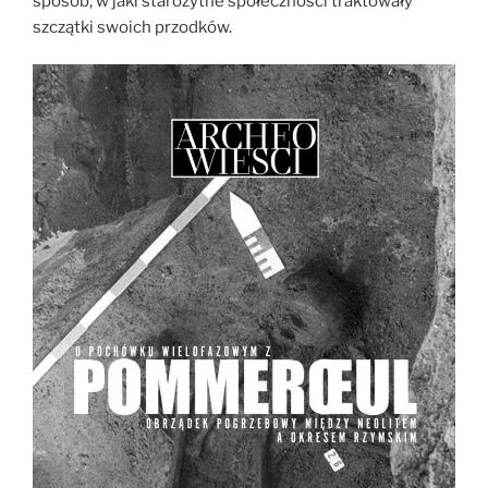
sposób, w jaki starożytne społeczności traktowały
szczątki swoich przodków.