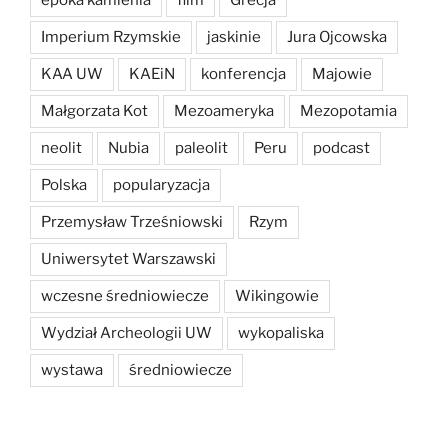
Imperium Rzymskie
jaskinie
Jura Ojcowska
KAA UW
KAEiN
konferencja
Majowie
Małgorzata Kot
Mezoameryka
Mezopotamia
neolit
Nubia
paleolit
Peru
podcast
Polska
popularyzacja
Przemysław Trześniowski
Rzym
Uniwersytet Warszawski
wczesne średniowiecze
Wikingowie
Wydział Archeologii UW
wykopaliska
wystawa
średniowiecze