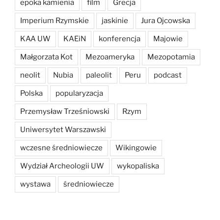
epoka kamienia
film
Grecja
Imperium Rzymskie
jaskinie
Jura Ojcowska
KAA UW
KAEiN
konferencja
Majowie
Małgorzata Kot
Mezoameryka
Mezopotamia
neolit
Nubia
paleolit
Peru
podcast
Polska
popularyzacja
Przemysław Trześniowski
Rzym
Uniwersytet Warszawski
wczesne średniowiecze
Wikingowie
Wydział Archeologii UW
wykopaliska
wystawa
średniowiecze