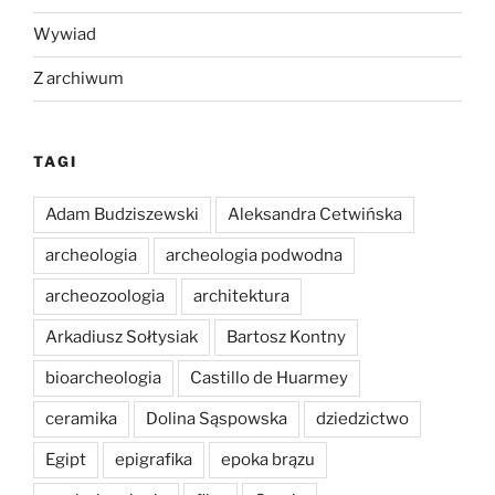
Wywiad
Z archiwum
TAGI
Adam Budziszewski
Aleksandra Cetwińska
archeologia
archeologia podwodna
archeozoologia
architektura
Arkadiusz Sołtysiak
Bartosz Kontny
bioarcheologia
Castillo de Huarmey
ceramika
Dolina Sąspowska
dziedzictwo
Egipt
epigrafika
epoka brązu