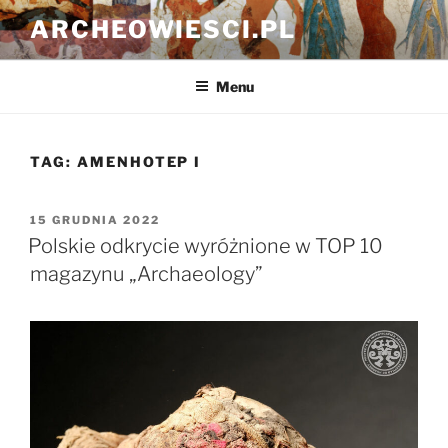
Przejdź
ARCHEOWIESCI.PL
do
treści
Menu
TAG:
AMENHOTEP I
OPUBLIKOWANE
15 GRUDNIA 2022
W
Polskie odkrycie wyróżnione w TOP 10
magazynu „Archaeology”