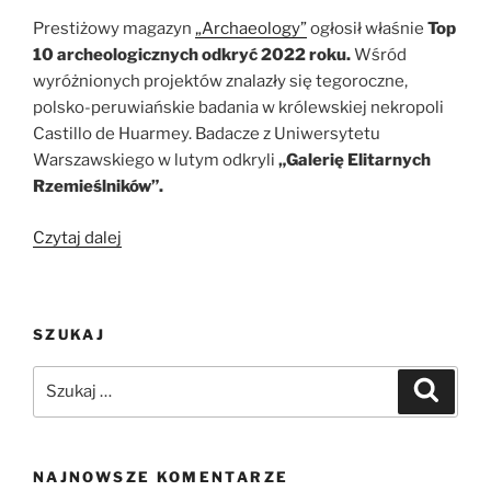
Prestiżowy magazyn
„Archaeology”
ogłosił właśnie
Top
10 archeologicznych odkryć 2022 roku.
Wśród
wyróżnionych projektów znalazły się tegoroczne,
polsko-peruwiańskie badania w królewskiej nekropoli
Castillo de Huarmey. Badacze z Uniwersytetu
Warszawskiego w lutym odkryli
„Galerię Elitarnych
Rzemieślników”.
„Polskie
Czytaj dalej
odkrycie
wyróżnione
w
SZUKAJ
TOP
10
Szukaj:
Szukaj
magazynu
„Archaeology””
NAJNOWSZE KOMENTARZE