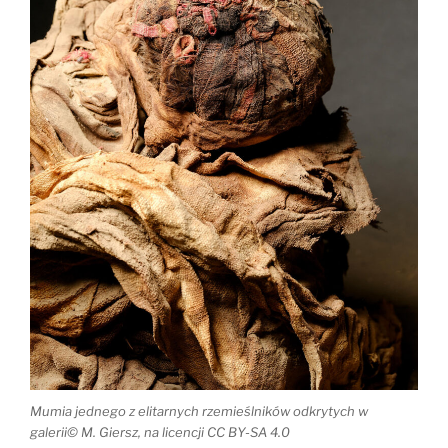
Mumia jednego z elitarnych rzemieślników odkrytych w
galerii© M. Giersz, na licencji CC BY-SA 4.0