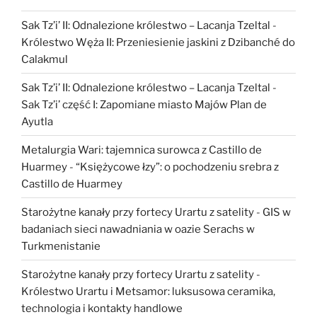
Sak Tz’i’ II: Odnalezione królestwo – Lacanja Tzeltal
-
Królestwo Węża II: Przeniesienie jaskini z Dzibanché do
Calakmul
Sak Tz’i’ II: Odnalezione królestwo – Lacanja Tzeltal
-
Sak Tz’i’ część I: Zapomiane miasto Majów Plan de
Ayutla
Metalurgia Wari: tajemnica surowca z Castillo de
Huarmey
-
“Księżycowe łzy”: o pochodzeniu srebra z
Castillo de Huarmey
Starożytne kanały przy fortecy Urartu z satelity
-
GIS w
badaniach sieci nawadniania w oazie Serachs w
Turkmenistanie
Starożytne kanały przy fortecy Urartu z satelity
-
Królestwo Urartu i Metsamor: luksusowa ceramika,
technologia i kontakty handlowe