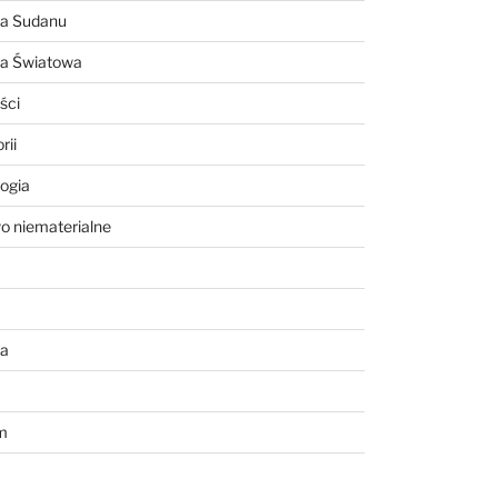
ia Sudanu
ia Światowa
ści
rii
ogia
o niematerialne
a
m