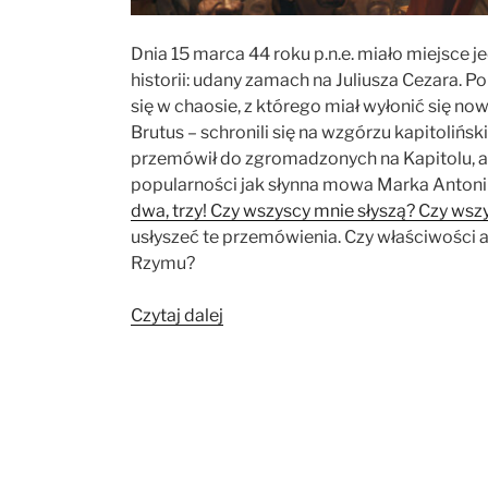
Dnia 15 marca 44 roku p.n.e. miało miejsce 
historii: udany zamach na Juliusza Cezara. 
się w chaosie, z którego miał wyłonić się n
Brutus – schronili się na wzgórzu kapitoliński
przemówił do zgromadzonych na Kapitolu, al
popularności jak słynna mowa Marka Antoni
dwa, trzy! Czy wszyscy mnie słyszą? Czy ws
usłyszeć te przemówienia. Czy właściwości
Rzymu?
„Ile
Czytaj dalej
osób
usłyszało
Antoniusza
i
Brutusa
po