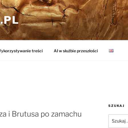
.PL
ykorzystywanie treści
AI w służbie przeszłości
SZUKAJ
sza i Brutusa po zamachu
Szukaj: