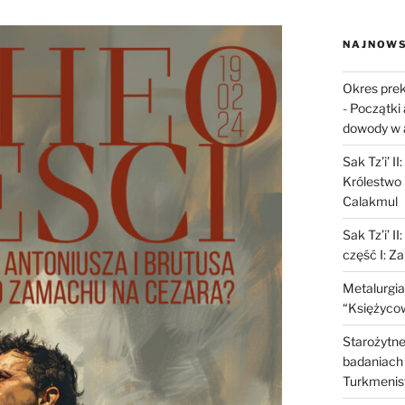
NAJNOWS
Okres prek
-
Początki 
dowody w 
Sak Tz’i’ I
Królestwo 
Calakmul
Sak Tz’i’ I
część I: Z
Metalurgia
“Księżycow
Starożytne 
badaniach 
Turkmenis