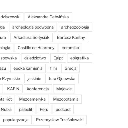
dziszewski
Aleksandra Cetwińska
gia
archeologia podwodna
archeozoologia
tura
Arkadiusz Sołtysiak
Bartosz Kontny
ologia
Castillo de Huarmey
ceramika
Sąspowska
dziedzictwo
Egipt
epigrafika
ązu
epoka kamienia
film
Grecja
m Rzymskie
jaskinie
Jura Ojcowska
KAEiN
konferencja
Majowie
ta Kot
Mezoameryka
Mezopotamia
Nubia
paleolit
Peru
podcast
popularyzacja
Przemysław Trześniowski