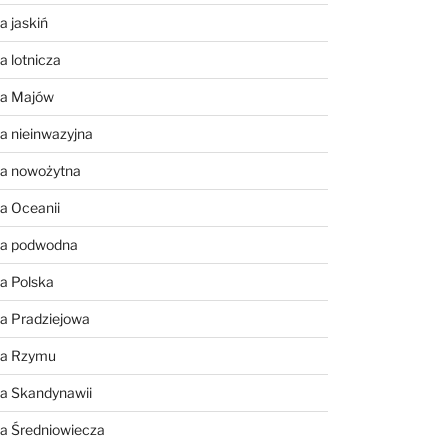
a jaskiń
a lotnicza
ia Majów
a nieinwazyjna
ia nowożytna
a Oceanii
ia podwodna
a Polska
a Pradziejowa
ia Rzymu
ia Skandynawii
ia Średniowiecza