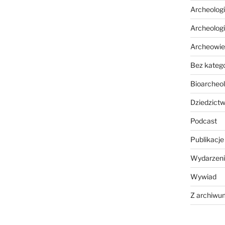
Archeolog
Archeolog
Archeowie
Bez katego
Bioarcheol
Dziedzictw
Podcast
Publikacje
Wydarzeni
Wywiad
Z archiwu