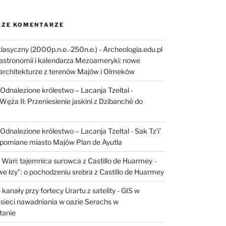
ZE KOMENTARZE
lasyczny (2000p.n.e.-250n.e.) - Archeologia.edu.pl
astronomii i kalendarza Mezoameryki: nowe
architekturze z terenów Majów i Olmeków
I: Odnalezione królestwo – Lacanja Tzeltal
-
Węża II: Przeniesienie jaskini z Dzibanché do
I: Odnalezione królestwo – Lacanja Tzeltal
-
Sak Tz’i’
apomiane miasto Majów Plan de Ayutla
 Wari: tajemnica surowca z Castillo de Huarmey
-
e łzy”: o pochodzeniu srebra z Castillo de Huarmey
kanały przy fortecy Urartu z satelity
-
GIS w
sieci nawadniania w oazie Serachs w
tanie