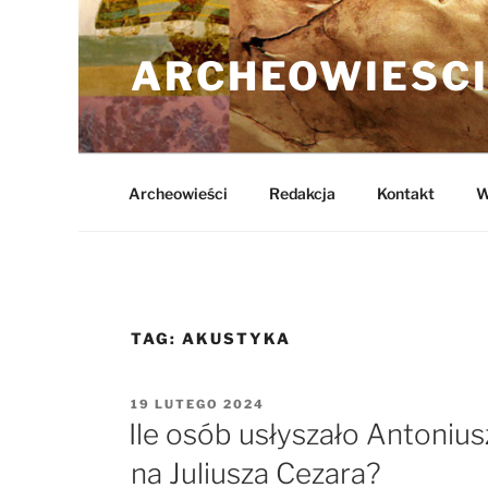
Przejdź
do
ARCHEOWIESCI
treści
Archeowieści
Redakcja
Kontakt
W
TAG:
AKUSTYKA
OPUBLIKOWANE
19 LUTEGO 2024
W
Ile osób usłyszało Antoniu
na Juliusza Cezara?