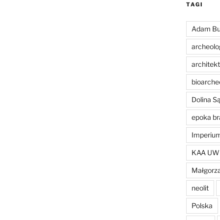
TAGI
Adam Bu
archeolo
architek
bioarche
Dolina 
epoka br
Imperiu
KAA UW
Małgorza
neolit
Polska