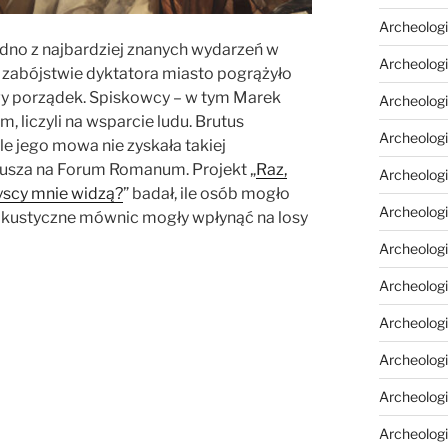
Archeologi
jedno z najbardziej znanych wydarzeń w
Archeologi
Po zabójstwie dyktatora miasto pogrążyło
owy porządek. Spiskowcy – w tym Marek
Archeolog
m, liczyli na wsparcie ludu. Brutus
Archeologia
e jego mowa nie zyskała takiej
usza na Forum Romanum. Projekt „
Raz,
Archeologi
zyscy mnie widzą?
” badał, ile osób mogło
Archeolog
 akustyczne mównic mogły wpłynąć na losy
Archeolog
Archeologi
Archeolog
Archeolog
Archeologi
Archeologi