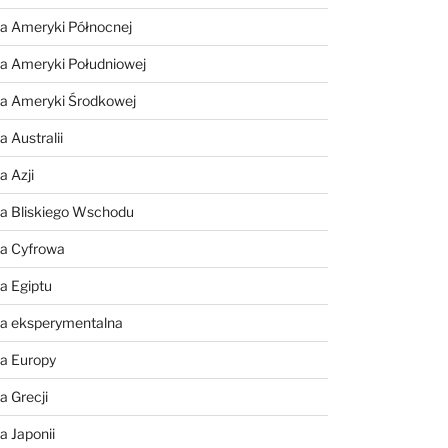
a Ameryki Północnej
a Ameryki Południowej
ia Ameryki Środkowej
 Australii
a Azji
ia Bliskiego Wschodu
ia Cyfrowa
a Egiptu
ia eksperymentalna
ia Europy
a Grecji
a Japonii