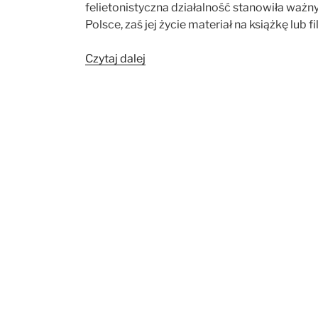
felietonistyczna działalność stanowiła waż
Polsce, zaś jej życie materiał na książkę lub f
„Zofia
Czytaj dalej
Węgierska,
czyli
nauka
i
najświeższe
wiadomości
ze
świata
w
dobie
zaborów”