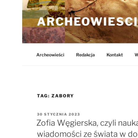
Przejdź
do
ARCHEOWIESCI
treści
Archeowieści
Redakcja
Kontakt
W
TAG:
ZABORY
OPUBLIKOWANE
30 STYCZNIA 2023
W
Zofia Węgierska, czyli nauk
wiadomości ze świata w d