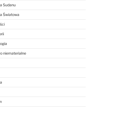
ia Sudanu
ia Światowa
ści
rii
ogia
o niematerialne
a
m