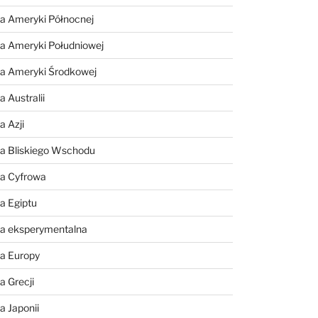
a Ameryki Północnej
a Ameryki Południowej
ia Ameryki Środkowej
 Australii
a Azji
ia Bliskiego Wschodu
ia Cyfrowa
a Egiptu
ia eksperymentalna
ia Europy
a Grecji
a Japonii