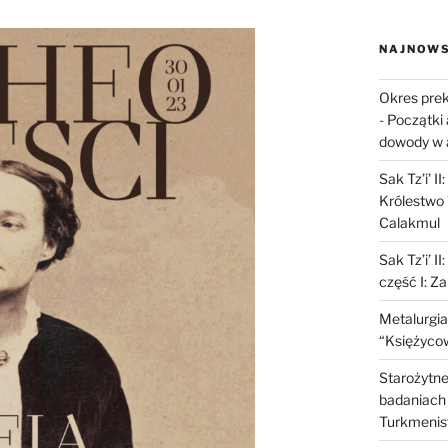
NAJNOWS
Okres prek
-
Początki 
dowody w 
Sak Tz’i’ I
Królestwo 
Calakmul
Sak Tz’i’ I
część I: Z
Metalurgia
“Księżycow
Starożytne 
badaniach 
Turkmenis