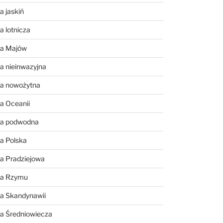
a jaskiń
a lotnicza
ia Majów
a nieinwazyjna
ia nowożytna
a Oceanii
ia podwodna
a Polska
a Pradziejowa
ia Rzymu
ia Skandynawii
ia Średniowiecza