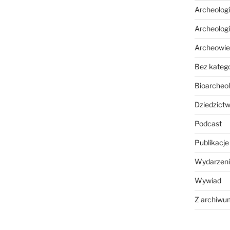
Archeolog
Archeolog
Archeowie
Bez katego
Bioarcheol
Dziedzictw
Podcast
Publikacje
Wydarzeni
Wywiad
Z archiwu