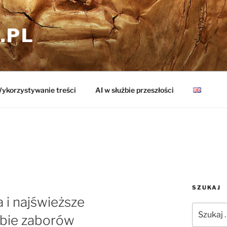
.PL
ykorzystywanie treści
AI w służbie przeszłości
SZUKAJ
a i najświeższe
Szukaj:
obie zaborów