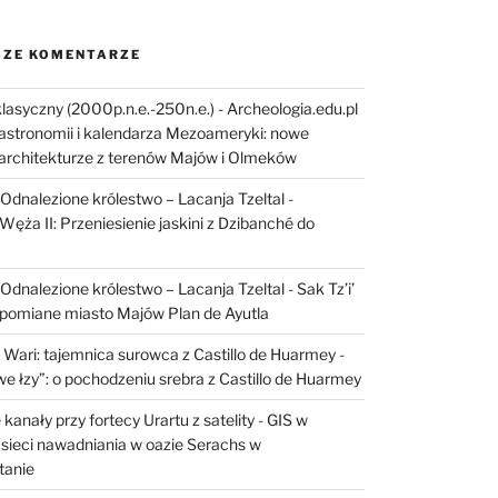
ZE KOMENTARZE
lasyczny (2000p.n.e.-250n.e.) - Archeologia.edu.pl
astronomii i kalendarza Mezoameryki: nowe
architekturze z terenów Majów i Olmeków
I: Odnalezione królestwo – Lacanja Tzeltal
-
Węża II: Przeniesienie jaskini z Dzibanché do
I: Odnalezione królestwo – Lacanja Tzeltal
-
Sak Tz’i’
apomiane miasto Majów Plan de Ayutla
 Wari: tajemnica surowca z Castillo de Huarmey
-
e łzy”: o pochodzeniu srebra z Castillo de Huarmey
kanały przy fortecy Urartu z satelity
-
GIS w
sieci nawadniania w oazie Serachs w
tanie