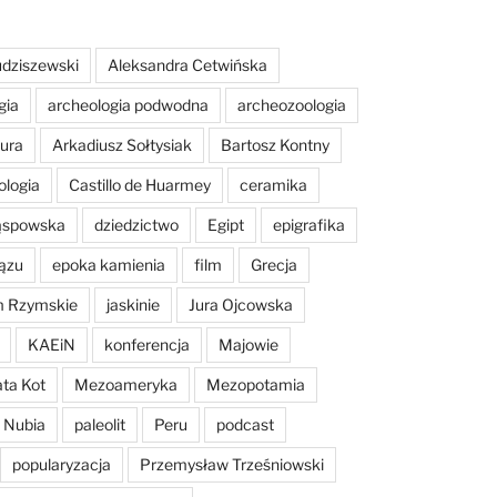
dziszewski
Aleksandra Cetwińska
gia
archeologia podwodna
archeozoologia
tura
Arkadiusz Sołtysiak
Bartosz Kontny
ologia
Castillo de Huarmey
ceramika
Sąspowska
dziedzictwo
Egipt
epigrafika
ązu
epoka kamienia
film
Grecja
m Rzymskie
jaskinie
Jura Ojcowska
KAEiN
konferencja
Majowie
ta Kot
Mezoameryka
Mezopotamia
Nubia
paleolit
Peru
podcast
popularyzacja
Przemysław Trześniowski