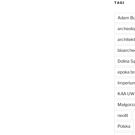
TAGI
Adam Bu
archeolo
architek
bioarche
Dolina 
epoka br
Imperiu
KAA UW
Małgorza
neolit
Polska